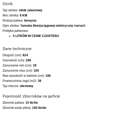
Silnik
Typ silnika:
silnik zaburtowy
Moc silnika:
8 KM
Rodzaj paliwa:
benzyna
Opis silnika:
Yamaha 8km(uciągowa) elektryczny rozruch
Polityka paliwowa:
5 LITRÓW W CENIE CZARTERU
Dane techniczne
Długość (cm):
824
Szerokość (cm):
298
Zanurzenie min (cm):
39
Zanurzenie max (cm):
165
Max wysokość w kabinie (cm):
186
Powierzchnia żagli (m2):
38
Typ miecza:
obrotowy
Pojemność zbiorników na jachcie
Zbiornik paliwa:
15 litrów
Zbiornik wody pitnej:
100 litrów