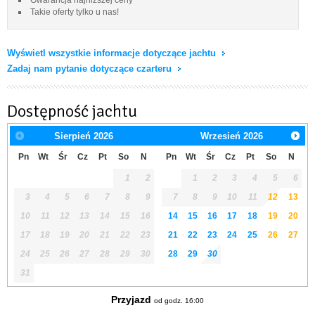
Takie oferty tylko u nas!
Wyświetl wszystkie informacje dotyczące jachtu
Zadaj nam pytanie dotyczące czarteru
Dostępność jachtu
Sierpień
2026
Wrzesień
2026
Pn
Wt
Śr
Cz
Pt
So
N
Pn
Wt
Śr
Cz
Pt
So
N
1
2
1
2
3
4
5
6
3
4
5
6
7
8
9
7
8
9
10
11
12
13
10
11
12
13
14
15
16
14
15
16
17
18
19
20
17
18
19
20
21
22
23
21
22
23
24
25
26
27
24
25
26
27
28
29
30
28
29
30
31
Przyjazd
od godz. 16:00