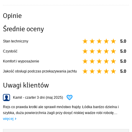
Opinie
Średnie oceny
5.0
Stan techniczny
5.0
Czystość
5.0
Komfort i wyposażenie
5.0
Jakość obsługi podczas przekazywania jachtu
Uwagi klientów
Kamil - czarter 3 dni (maj 2025)
Rejs co prawda krotki ale sprawił mnóstwo frajdy. Łódka bardzo dzielna i
szybka, duża powierzchnia żagli przy dosyć niskiej wadze robi robotę....
więcej