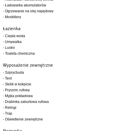
- Ładowarka akumulatorów
- Ogrzewanie na olej napędowy
- Moskitiery
Łazienka
- Ciepła woda
- Umywalka
- Lustro
- Toaleta chemiczna
Wyposażenie zewnętrzne
- Szprycbuda
- Tent
- Stolik w kokpicie
- Prysznic rufowy
- Myjka pokładowa
- Drabinka zaburtowa rufowa
- Relingi
- Trap
- Oświetlenie zewnętrzne
Rozrywka