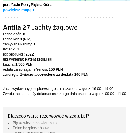
port Yacht Port
, Piękna Góra
powiększ mapę
Antila 27
Jachty żaglowe
liczba osób:
8
liczba koi:
8 (6+2)
zamykane kabiny:
3
łazienki:
1
rok produkcji:
2022
uprawnienia:
Patent żeglarski
kaucja:
1 500 PLN
opłata za sprzątanie/serwis:
150 PLN
zwierzęta:
Zwierzęta dozwolone za dopłatą
200 PLN
Jacht wydawany jest pierwszego dnia czarteru w godz. 16:00 - 19:00
Zwrotu jachtu należy dokonać ostatniego dnia czarteru w godz. 09:00 - 11:00
Dlaczego warto rezerwować w zegluj.pl?
Błyskawiczne potwierdzenie
Pełne bezpieczeństwo
Gwarancja najniższej ceny