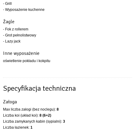
- Grill
- Wyposażenie kuchenne
Żagle
- Fok z rollerem
- Grot pełnolistwowy
- Lazy jack
Inne wyposażenie
oświetlenie pokładu i kokpitu
Specyfikacja techniczna
Załoga
Max liczba załogi (bez noclegu):
8
Liczba koi (układ koi):
8 (6+2)
Liczba zamykanych kabin (sypialni):
3
Liczba łazienek:
1