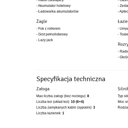
- Kabel zasilajacy
- Gaśn
- Akumulator hotelowy
- Zest
- Ładowarka akumulatorów
- Apte
Żagle
Łazi
- Fok z rollerem
- Umy
- Grot pełnolistwowy
- Toal
- Lazy jack
Rozr
- Rad
- Głoś
Specyfikacja techniczna
Załoga
Silni
Max liczba załogi (bez noclegu):
8
Typ si
Liczba koi (układ koi):
10 (6+4)
Moc si
Liczba zamykanych kabin (sypialni):
3
Rodzaj
Liczba łazienek:
1