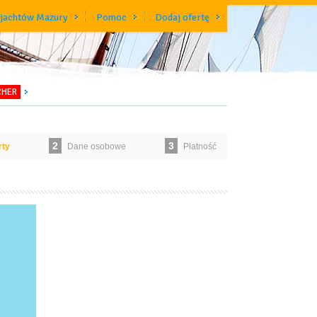
 jachtów Mazury
Pomoc
Dodaj ofertę
CHER
2
3
rty
Dane osobowe
Płatność