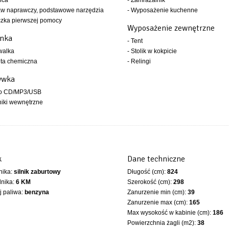
ica
- Zamrażalnik
aw naprawczy, podstawowe narzędzia
- Wyposażenie kuchenne
czka pierwszej pomocy
Wyposażenie zewnętrzne
enka
- Tent
walka
- Stolik w kokpicie
eta chemiczna
- Relingi
ywka
io CD/MP3/USB
niki wewnętrzne
k
Dane techniczne
lnika:
silnik zaburtowy
Długość (cm):
824
lnika:
6 KM
Szerokość (cm):
298
 paliwa:
benzyna
Zanurzenie min (cm):
39
Zanurzenie max (cm):
165
Max wysokość w kabinie (cm):
186
Powierzchnia żagli (m2):
38