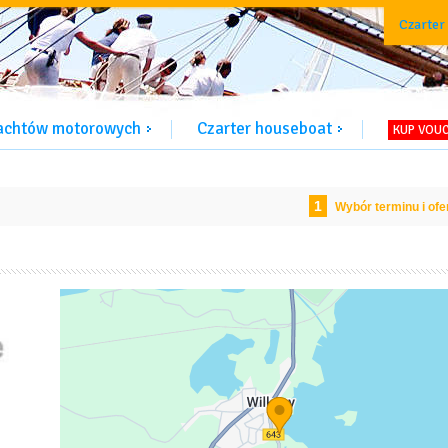
Czarter
jachtów motorowych
Czarter houseboat
KUP VOU
1
Wybór terminu i ofe