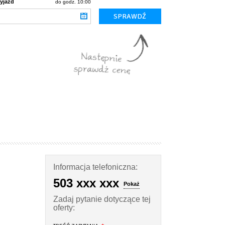
yjazd
do godz. 10:00
Informacja telefoniczna:
503 xxx xxx
Pokaż
Zadaj pytanie dotyczące tej
oferty: