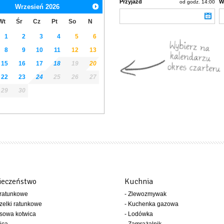
Przyjazd
W
od godz. 14:00
Wrzesień
2026
Wt
Śr
Cz
Pt
So
N
1
2
3
4
5
6
8
9
10
11
12
13
15
16
17
18
19
20
22
23
24
25
26
27
29
30
ieczeństwo
Kuchnia
 ratunkowe
- Zlewozmywak
zelki ratunkowe
- Kuchenka gazowa
sowa kotwica
- Lodówka