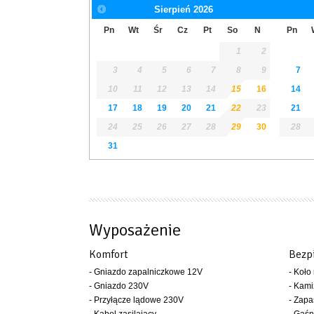
Sierpień
2026
Pn
Wt
Śr
Cz
Pt
So
N
Pn
1
2
3
4
5
6
7
8
9
7
10
11
12
13
14
15
16
14
17
18
19
20
21
22
23
21
24
25
26
27
28
29
30
28
31
Wyposażenie
Komfort
Bezp
- Gniazdo zapalniczkowe 12V
- Koło
- Gniazdo 230V
- Kami
- Przyłącze lądowe 230V
- Zapa