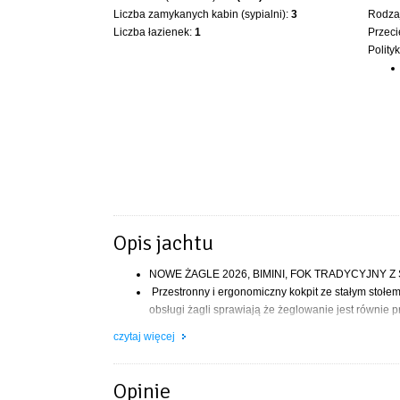
Liczba zamykanych kabin (sypialni):
3
Rodzaj
Liczba łazienek:
1
Przeci
Polity
Opis jachtu
NOWE ŻAGLE 2026, BIMINI, FOK TRADYCYJNY Z 
Przestronny i ergonomiczny kokpit ze stałym stołe
obsługi żagli sprawiają że żeglowanie jest równie 
ułatwienie obsługi takielunku oraz znacznie lepsz
czytaj więcej
oraz pełnowymiarowe koje w messie, pozwalają na k
bezkolizyjna komunikacja we wnętrzu jachtu, nawet 
zastosowaniu asymetrycznej zejściówki. Maksymaln
Opinie
dobra stateczność poprzeczna, która w połączeniu