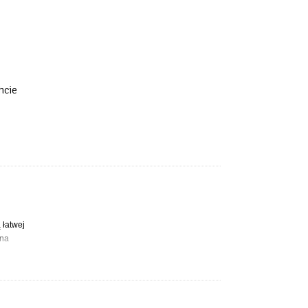
hcie
 łatwej
 na
mi szafami
cem oraz
ardzo
bem