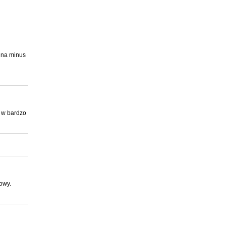
ie.
 , STER
, na minus
u w bardzo
gotowania,
owy.