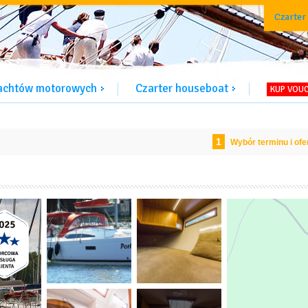
Czarter
jachtów motorowych
Czarter houseboat
KUP VOU
1
Wybór terminu i ofe