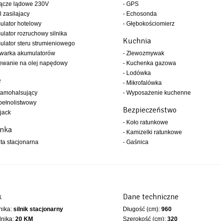
łącze lądowe 230V
- GPS
l zasilajacy
- Echosonda
ulator hotelowy
- Głębokościomierz
ulator rozruchowy silnika
Kuchnia
ulator steru strumieniowego
owarka akumulatorów
- Zlewozmywak
ewanie na olej napędowy
- Kuchenka gazowa
- Lodówka
e
- Mikrofalówka
samohalsujący
- Wyposażenie kuchenne
 pełnolistwowy
Bezpieczeństwo
 jack
- Koło ratunkowe
enka
- Kamizelki ratunkowe
eta stacjonarna
- Gaśnica
k
Dane techniczne
lnika:
silnik stacjonarny
Długość (cm):
960
lnika:
20 KM
Szerokość (cm):
320