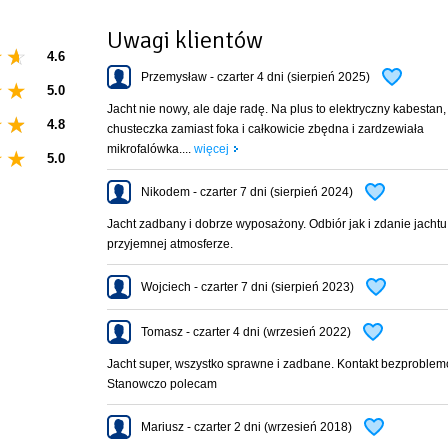
a 33 to propozycja dla żeglarzy, którzy cenią sobie luksus i nowoczesność na wodz
Uwagi klientów
4.6
Przemysław - czarter 4 dni (sierpień 2025)
KTRYCZNY KABESTAN, SKÓRZANA KANAPA W MESIE, 2 KOŁA STEROWE,BIMINI,
5.0
Jacht nie nowy, ale daje radę. Na plus to elektryczny kabestan
4.8
chusteczka zamiast foka i całkowicie zbędna i zardzewiała
mikrofalówka....
więcej
5.0
nt, relingi, kosz dziobowy, koło sterowe, środki ratunkowe
Nikodem - czarter 7 dni (sierpień 2024)
Jacht zadbany i dobrze wyposażony. Odbiór jak i zdanie jacht
przyjemnej atmosferze.
 zaburtowej, ciepła woda, lodówka, ogrzewanie, zastawa stołowa, wyposażenie do 
Wojciech - czarter 7 dni (sierpień 2023)
20V, prostownik, echosonda, tv, dvd
Tomasz - czarter 4 dni (wrzesień 2022)
Jacht super, wszystko sprawne i zadbane. Kontakt bezproblem
Stanowczo polecam
ku, paliwo, gaz, woda, naładowany akumulator
Mariusz - czarter 2 dni (wrzesień 2018)