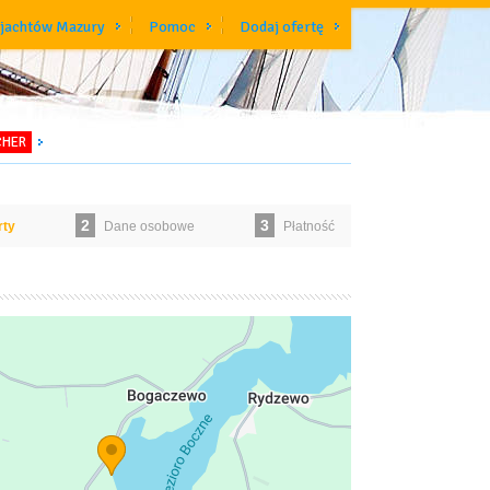
 jachtów Mazury
Pomoc
Dodaj ofertę
CHER
2
3
rty
Dane osobowe
Płatność