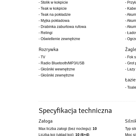
- Stolik w kokpicie
- Przy
- Teak w kokpicie
- Kabe
- Teak na pokładzie
- Akum
- Myjka pokładowa
- Akum
- Drabinka zaburtowa rufowa
- Akum
- Relingi
- Ład
- Oświetlenie zewnętrzne
- Ogrz
Rozrywka
Żagl
- TV
- Fok 
- Radio Bluetooth/MP3/USB
- Grot
- Głośniki wewnętrzne
- Lazy
- Głośniki zewnętrzne
Łazi
- Toal
Specyfikacja techniczna
Załoga
Silni
Max liczba załogi (bez noclegu):
10
Typ si
Liczba koi (układ koi):
10 (6+4)
Moc si