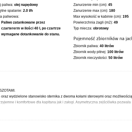
 paliwa:
olej napędowy
Zanurzenie min (cm):
45
ętne spalanie:
2.0 l/h
Zanurzenie max (cm):
180
ka paliwowa:
Max wysokość w kabinie (cm):
195
Paliwo zatankowane przez
Powierzchnia żagli (m2):
49
czartererm w ilości 40 l, po czartrze
Typ miecza:
obrotowy
wymagane dotankowanie do stanu.
Pojemność zbiorników na jac
Zbiornik paliwa:
40 litrów
Zbiornik wody pitnej:
100 litrów
Zbiornik nieczystości:
50 litrów
SZOTAMI.
m oraz wydzielone stanowisko sternika z dwoma kołami sterowymi oraz możliwością
przyjemne i komfortowe dla kapitana jak i załogi. Asymetryczna zejściówka pozwala
e rozplanowanie wnętrza. Trzy zamykane kabiny, każda z przedsionkiem i obszerny
omfortowe żeglowanie dla licznej załogi. Powiększony kambuz, toaleta z pryszni
w wersji mieczowej to dodatkowe atuty, które były możliwe do uzyskania dzięki
e wykorzystanie szerokości jachtu i wysoki współczynnik balastowy zapewniają b
 ze smukłym takielunkiem, dużą powierzchnią żagli oraz zoptymalizowanym kadłu