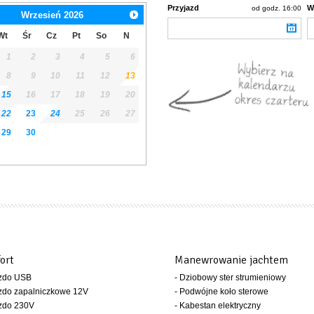
Przyjazd
W
od godz. 16:00
Wrzesień
2026
Wt
Śr
Cz
Pt
So
N
1
2
3
4
5
6
8
9
10
11
12
13
15
16
17
18
19
20
22
23
24
25
26
27
29
30
ort
Manewrowanie jachtem
azdo USB
- Dziobowy ster strumieniowy
zdo zapalniczkowe 12V
- Podwójne koło sterowe
azdo 230V
- Kabestan elektryczny