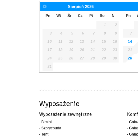
Sierpień
2026
Pn
Wt
Śr
Cz
Pt
So
N
Pn
1
2
3
4
5
6
7
8
9
7
10
11
12
13
14
15
16
14
17
18
19
20
21
22
23
21
24
25
26
27
28
29
30
28
31
Wyposażenie
Wyposażenie zewnętrzne
Komf
- Bimini
- Gni
- Szprycbuda
- Gnia
- Tent
- Gni