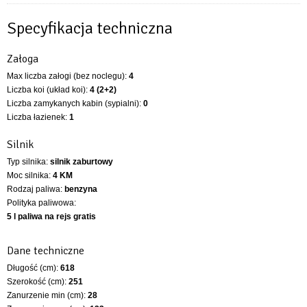
Specyfikacja techniczna
Załoga
Max liczba załogi (bez noclegu):
4
Liczba koi (układ koi):
4 (2+2)
Liczba zamykanych kabin (sypialni):
0
Liczba łazienek:
1
Silnik
Typ silnika:
silnik zaburtowy
Moc silnika:
4 KM
Rodzaj paliwa:
benzyna
Polityka paliwowa:
5 l paliwa na rejs gratis
Dane techniczne
Długość (cm):
618
Szerokość (cm):
251
Zanurzenie min (cm):
28