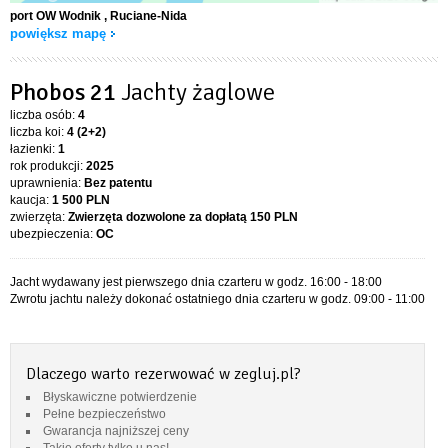
port OW Wodnik
, Ruciane-Nida
powiększ mapę
Phobos 21
Jachty żaglowe
liczba osób:
4
liczba koi:
4 (2+2)
łazienki:
1
rok produkcji:
2025
uprawnienia:
Bez patentu
kaucja:
1 500 PLN
zwierzęta:
Zwierzęta dozwolone za dopłatą
150 PLN
ubezpieczenia:
OC
Jacht wydawany jest pierwszego dnia czarteru w godz. 16:00 - 18:00
Zwrotu jachtu należy dokonać ostatniego dnia czarteru w godz. 09:00 - 11:00
Dlaczego warto rezerwować w zegluj.pl?
Błyskawiczne potwierdzenie
Pełne bezpieczeństwo
Gwarancja najniższej ceny
Takie oferty tylko u nas!