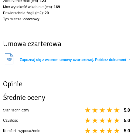
Zanurzenie max (cm):
123
Max wysokość w kabinie (cm):
169
Powierzchnia żagli (m2):
20
Typ miecza:
obrotowy
Umowa czarterowa
Zapoznaj się z wzorem umowy czarterowej. Pobierz dokument
Opinie
Średnie oceny
5.0
Stan techniczny
5.0
Czystość
5.0
Komfort i wyposażenie