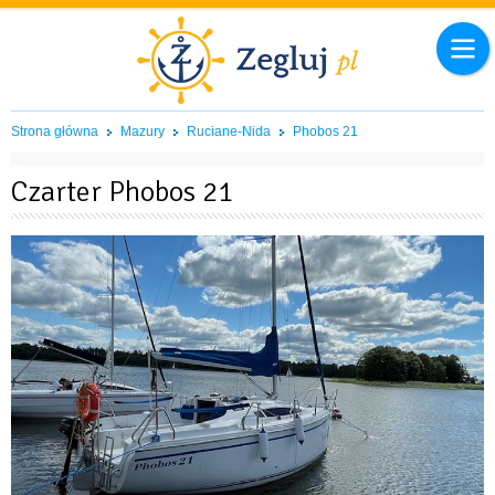
Strona główna
Mazury
Ruciane-Nida
Phobos 21
Czarter Phobos 21