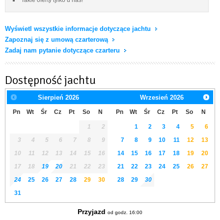
Wyświetl wszystkie informacje dotyczące jachtu
Zapoznaj się z umową czarterową
Zadaj nam pytanie dotyczące czarteru
Dostępność jachtu
Sierpień
2026
Wrzesień
2026
Pn
Wt
Śr
Cz
Pt
So
N
Pn
Wt
Śr
Cz
Pt
So
N
1
2
1
2
3
4
5
6
3
4
5
6
7
8
9
7
8
9
10
11
12
13
10
11
12
13
14
15
16
14
15
16
17
18
19
20
17
18
19
20
21
22
23
21
22
23
24
25
26
27
24
25
26
27
28
29
30
28
29
30
31
Przyjazd
od godz. 16:00