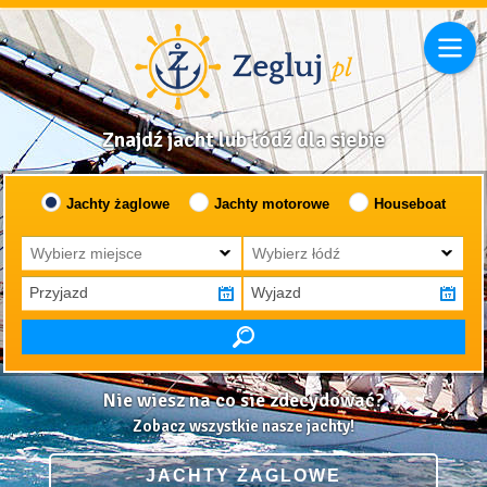
Znajdź jacht lub łódź dla siebie
Jachty żaglowe
Jachty motorowe
Houseboat
Wybierz miejsce
Wybierz łódź
Nie wiesz na co sie zdecydować?
Zobacz wszystkie nasze jachty!
JACHTY ŻAGLOWE