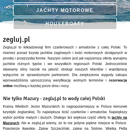
JACHTY MOTOROWE
HOUSEBOATY
zegluj.pl
Zegluj.pl to kilkadziesiąt firm czarterowych i armatorów z całej Polski. To
również ponad trzysta jachtów żaglowych i łodzi motorowych dostępnych w
prostej i przejrzystej formie. Naszym celem jest jak najszersza oferta wynajmu
jachtów różnych typów i we wszystkich regionach Polski. Jednocześnie
stawiamy silny nacisk na jakość obsługi naszych klientów i współpracę
wyłącznie ze sprawdzonymi partnerami. Dla zwiększenia wygody zakupu
wprowadziliśmy uproszczoną weryfikację wolnych terminów i
rezerwację
online
możliwą o każdej porze dnia i nocy.
Nie tylko Mazury - zegluj.pl to wody całej Polski
Kraina Wielkich Jezior Mazurskich to najpopularniejszy w Polsce kierunek
turystyki żeglarskiej. To największa ilość czarterów i armatorów. Największy
wybór portów małych i dużych. Dlatego też większa część oferty to
jachty na
Mazurach
. Ale w zegluj.pl wiemy, że to nie jedyne piękne miejsce w Polsce.
Pojezierze Iławskie, Zalew Szczeciński, zalew na Solinie, Wielka Pętla