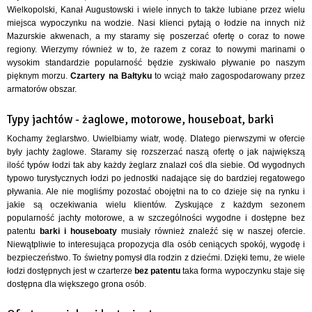
Wielkopolski, Kanał Augustowski i wiele innych to także lubiane przez wielu
miejsca wypoczynku na wodzie. Nasi klienci pytają o łodzie na innych niż
Mazurskie akwenach, a my staramy się poszerzać ofertę o coraz to nowe
regiony. Wierzymy również w to, że razem z coraz to nowymi marinami o
wysokim standardzie popularność będzie zyskiwało pływanie po naszym
pięknym morzu.
Czartery na Bałtyku
to wciąż mało zagospodarowany przez
armatorów obszar.
Typy jachtów - żaglowe, motorowe, houseboat, barki
Kochamy żeglarstwo. Uwielbiamy wiatr, wodę. Dlatego pierwszymi w ofercie
były jachty żaglowe. Staramy się rozszerzać naszą ofertę o jak największą
ilość typów łodzi tak aby każdy żeglarz znalazł coś dla siebie. Od wygodnych
typowo turystycznych łodzi po jednostki nadające się do bardziej regatowego
pływania. Ale nie mogliśmy pozostać obojętni na to co dzieje się na rynku i
jakie są oczekiwania wielu klientów. Zyskujące z każdym sezonem
popularność jachty motorowe, a w szczególności wygodne i dostępne bez
patentu
barki i houseboaty
musiały również znaleźć się w naszej ofercie.
Niewątpliwie to interesująca propozycja dla osób ceniących spokój, wygodę i
bezpieczeństwo. To świetny pomysł dla rodzin z dziećmi. Dzięki temu, że wiele
łodzi dostępnych jest w czarterze
bez patentu
taka forma wypoczynku staje się
dostępna dla większego grona osób.