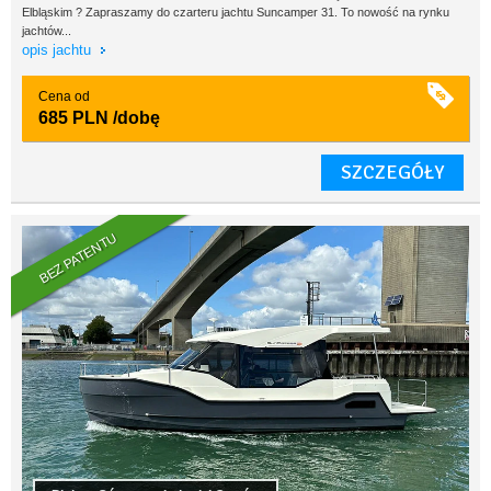
Elbląskim ? Zapraszamy do czarteru jachtu Suncamper 31. To nowość na rynku
jachtów...
opis jachtu
Cena od
685 PLN
/dobę
SZCZEGÓŁY
BEZ PATENTU