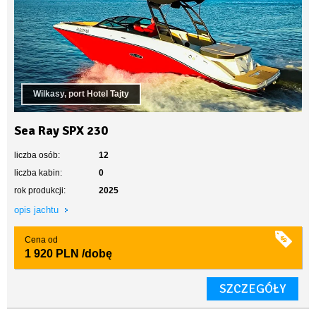
Wilkasy, port Hotel Tajty
Sea Ray SPX 230
liczba osób:
12
liczba kabin:
0
rok produkcji:
2025
opis jachtu
Cena od
1 920 PLN
/dobę
SZCZEGÓŁY