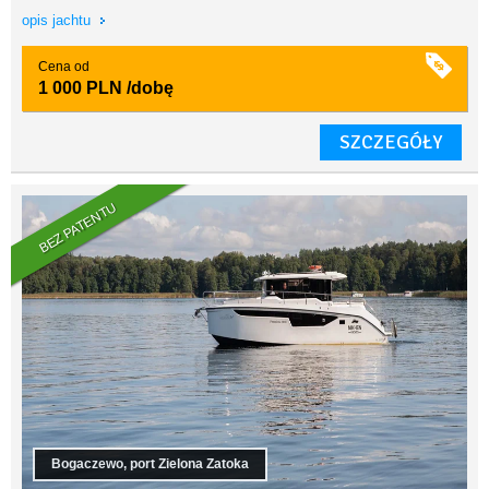
opis jachtu
Cena od
1 000 PLN
/dobę
SZCZEGÓŁY
BEZ PATENTU
Bogaczewo, port Zielona Zatoka