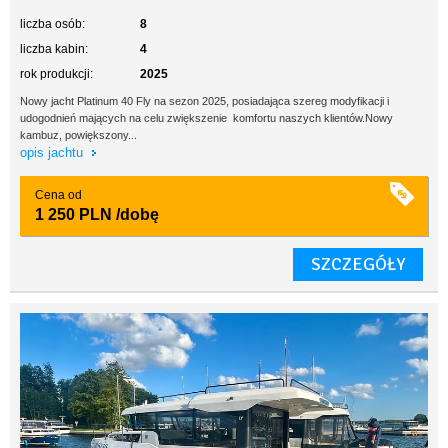
liczba osób:
8
liczba kabin:
4
rok produkcji:
2025
Nowy jacht Platinum 40 Fly na sezon 2025, posiadająca szereg modyfikacji i
udogodnień mających na celu zwiększenie komfortu naszych klientów.Nowy
kambuz, powiększony...
opis jachtu
Cena od
1 250 PLN
/dobę
SZCZEGÓŁY