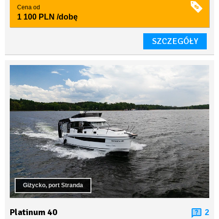
Cena od
1 100 PLN
/dobę
SZCZEGÓŁY
Giżycko, port Stranda
Platinum 40
2