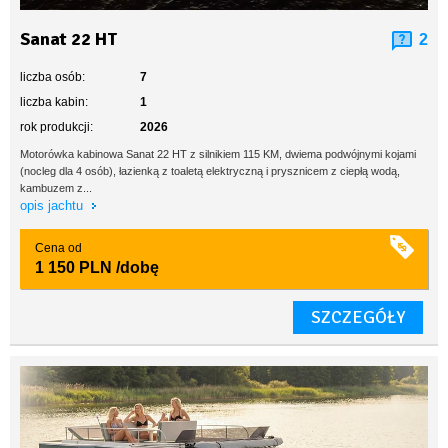
Sanat 22 HT
2
liczba osób:
7
liczba kabin:
1
rok produkcji:
2026
Motorówka kabinowa Sanat 22 HT z silnikiem 115 KM, dwiema podwójnymi kojami
(nocleg dla 4 osób), łazienką z toaletą elektryczną i prysznicem z ciepłą wodą,
kambuzem z...
opis jachtu
Cena od
1 150 PLN
/dobę
SZCZEGÓŁY