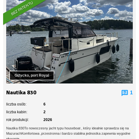
BEZ PATENTU
Giżycko, port Royal
Nautika 830
1
liczba osób:
6
liczba kabin:
2
rok produkcji:
2026
Nautika 830To nowoczesny jacht typu houseboat , który idealnie sprawdza się na
MazurachKomfortowa ,przestronna i bardzo stabilna jednostka zapewnia wygodne
pływanie...