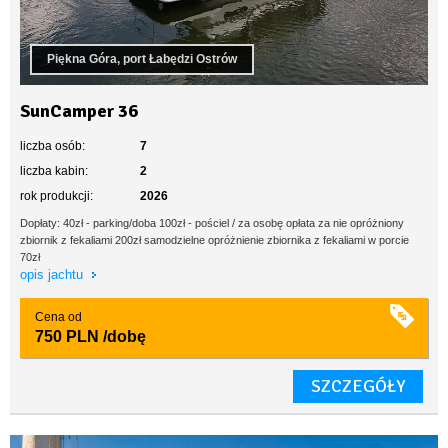
Piękna Góra, port Łabędzi Ostrów
SunCamper 36
liczba osób:
7
liczba kabin:
2
rok produkcji:
2026
Dopłaty: 40zł - parking/doba 100zł - pościel / za osobę opłata za nie opróżniony
zbiornik z fekaliami 200zł samodzielne opróżnienie zbiornika z fekaliami w porcie
70zł
opis jachtu
Cena od
750 PLN
/dobę
SZCZEGÓŁY