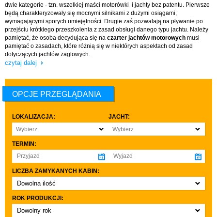
dwie kategorie - tzn. wszelkiej maści motorówki i jachty bez patentu. Pierwsze
będą charakteryzowały się mocnymi silnikami z dużymi osiągami,
wymagającymi sporych umiejętności. Drugie zaś pozwalają na pływanie po
przejściu krótkiego przeszkolenia z zasad obsługi danego typu jachtu. Należy
pamiętać, że osoba decydująca się na
czarter jachtów motorowych
musi
pamiętać o zasadach, które różnią się w niektórych aspektach od zasad
dotyczących jachtów żaglowych.
czytaj dalej
OPCJE PRZEGLĄDANIA
LOKALIZACJA:
JACHT:
Wybierz
Wybierz
TERMIN:
LICZBA ZAMYKANYCH KABIN:
Dowolna ilość
co najmniej 1
ROK PRODUKCJI:
co najmniej 2
Dowolny rok