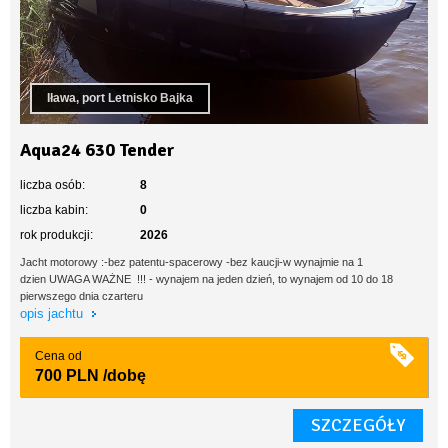
Iława, port Letnisko Bajka
Aqua24 630 Tender
liczba osób:
8
liczba kabin:
0
rok produkcji:
2026
Jacht motorowy :-bez patentu-spacerowy -bez kaucji-w wynajmie na 1
dzien UWAGA WAŻNE !!! - wynajem na jeden dzień, to wynajem od 10 do 18
pierwszego dnia czarteru
opis jachtu
Cena od
700 PLN
/dobę
SZCZEGÓŁY