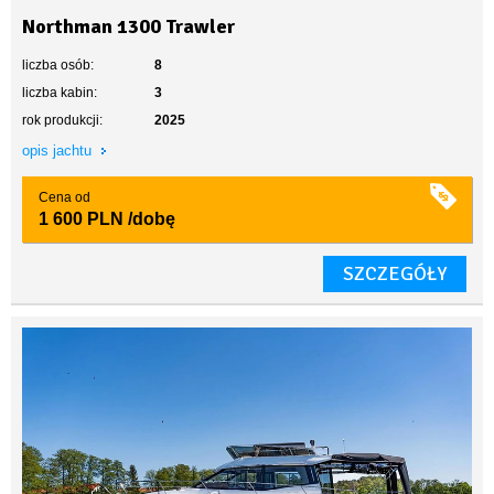
Northman 1300 Trawler
liczba osób:
8
liczba kabin:
3
rok produkcji:
2025
opis jachtu
Cena od
1 600 PLN
/dobę
SZCZEGÓŁY