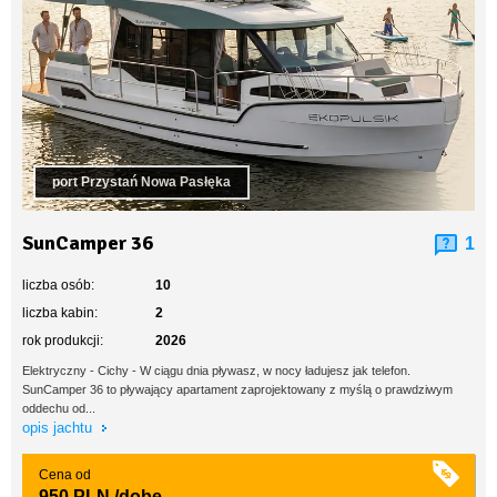
port Przystań Nowa Pasłęka
SunCamper 36
1
liczba osób:
10
liczba kabin:
2
rok produkcji:
2026
Elektryczny - Cichy - W ciągu dnia pływasz, w nocy ładujesz jak telefon.
SunCamper 36 to pływający apartament zaprojektowany z myślą o prawdziwym
oddechu od...
opis jachtu
Cena od
950 PLN
/dobę