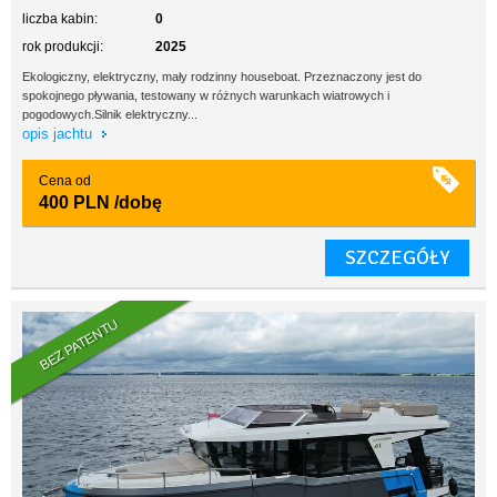
liczba kabin:
0
rok produkcji:
2025
Ekologiczny, elektryczny, mały rodzinny houseboat. Przeznaczony jest do
spokojnego pływania, testowany w różnych warunkach wiatrowych i
pogodowych.Silnik elektryczny...
opis jachtu
Cena od
400 PLN
/dobę
SZCZEGÓŁY
BEZ PATENTU