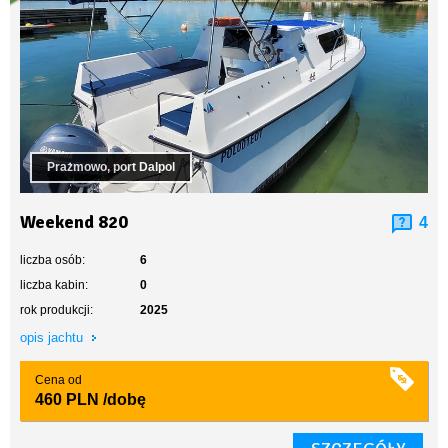
Prażmowo, port Dalpol
Weekend 820
4
liczba osób:
6
liczba kabin:
0
rok produkcji:
2025
opis jachtu
Cena od
460 PLN
/dobę