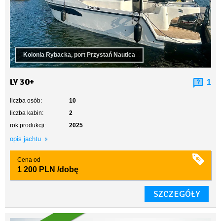
Kolonia Rybacka, port Przystań Nautica
LY 30+
1
liczba osób:
10
liczba kabin:
2
rok produkcji:
2025
opis jachtu
Cena od
1 200 PLN
/dobę
SZCZEGÓŁY