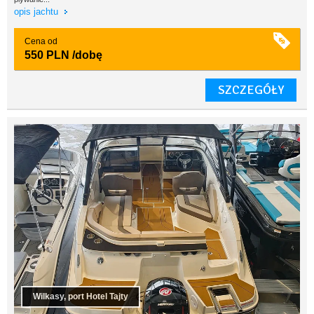
opis jachtu
Cena od
550 PLN
/dobę
SZCZEGÓŁY
Wilkasy, port Hotel Tajty