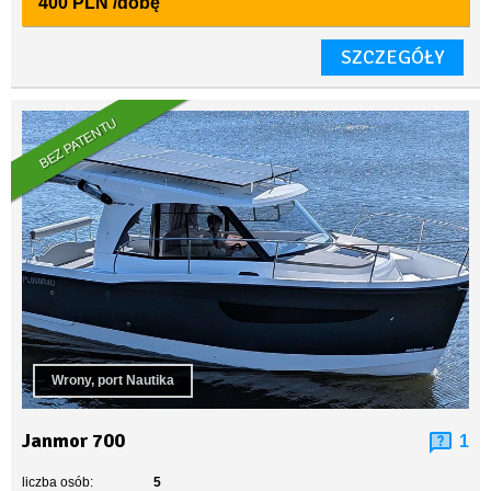
400 PLN
/dobę
SZCZEGÓŁY
BEZ PATENTU
Wrony, port Nautika
Janmor 700
1
liczba osób:
5