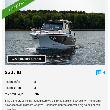
BEZ PATENTU
Giżycko, port Stranda
Stillo 31
4
liczba osób:
8
liczba kabin:
3
rok produkcji:
2025
Stillo 31 to przestronny jacht motorowy z trzema kabinami, wygodnym kokpitem i
nowoczesnym układem wnętrza. Jednostka dobrze sprawdza się na dłuższych
rejsach po...