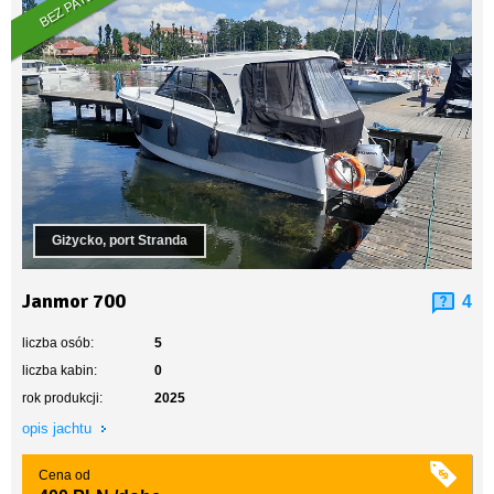
BEZ PATENTU
Giżycko, port Stranda
Janmor 700
4
liczba osób:
5
liczba kabin:
0
rok produkcji:
2025
opis jachtu
Cena od