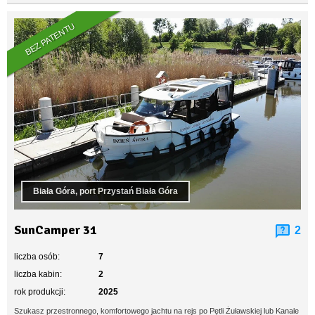
BEZ PATENTU
Biała Góra, port Przystań Biała Góra
SunCamper 31
2
liczba osób:
7
liczba kabin:
2
rok produkcji:
2025
Szukasz przestronnego, komfortowego jachtu na rejs po Pętli Żuławskiej lub Kanale