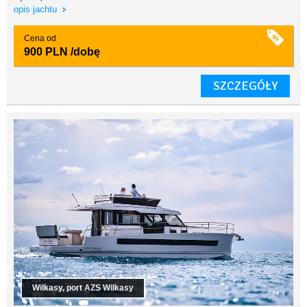
opis jachtu
Cena od
900 PLN
/dobę
SZCZEGÓŁY
Wilkasy, port AZS Wilkasy