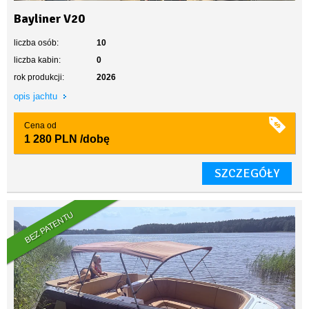
Bayliner V20
liczba osób:
10
liczba kabin:
0
rok produkcji:
2026
opis jachtu
Cena od
1 280 PLN
/dobę
SZCZEGÓŁY
BEZ PATENTU