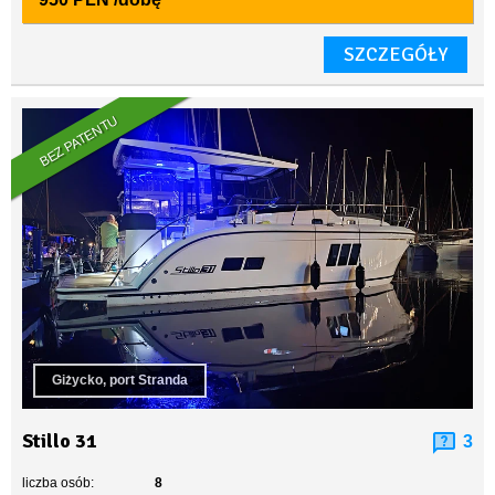
SZCZEGÓŁY
BEZ PATENTU
Giżycko, port Stranda
Stillo 31
3
liczba osób:
8