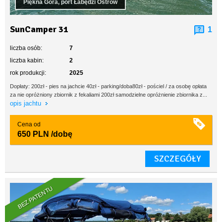
Piękna Góra, port Łabędzi Ostrów
SunCamper 31
1
liczba osób:
7
liczba kabin:
2
rok produkcji:
2025
Dopłaty: 200zł - pies na jachcie 40zł - parking/doba80zł - pościel / za osobę opłata
za nie opróżniony zbiornik z fekaliami 200zł samodzielne opróżnienie zbiornika z...
opis jachtu
Cena od
650 PLN
/dobę
SZCZEGÓŁY
BEZ PATENTU