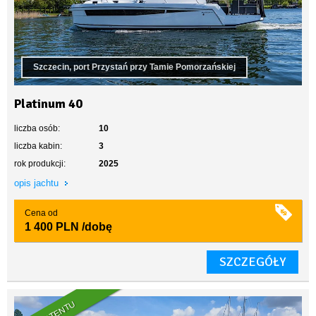
Szczecin, port Przystań przy Tamie Pomorzańskiej
Platinum 40
liczba osób:
10
liczba kabin:
3
rok produkcji:
2025
opis jachtu
Cena od
1 400 PLN
/dobę
SZCZEGÓŁY