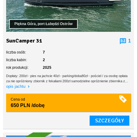
Piękna Góra, port Łabędzi Ostrów
SunCamper 31
1
liczba osób:
7
liczba kabin:
2
rok produkcji:
2025
Dopłaty: 200zł - pies na jachcie 40zł - parking/doba80zł - pościel / za osobę opłata
za nie opróżniony zbiornik z fekaliami 200zł samodzielne opróżnienie zbiornika z...
opis jachtu
Cena od
650 PLN
/dobę
SZCZEGÓŁY