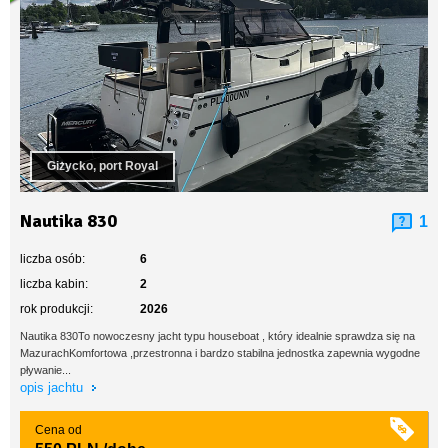
Giżycko, port Royal
Nautika 830
1
liczba osób:
6
liczba kabin:
2
rok produkcji:
2026
Nautika 830To nowoczesny jacht typu houseboat , który idealnie sprawdza się na
MazurachKomfortowa ,przestronna i bardzo stabilna jednostka zapewnia wygodne
pływanie...
opis jachtu
Cena od