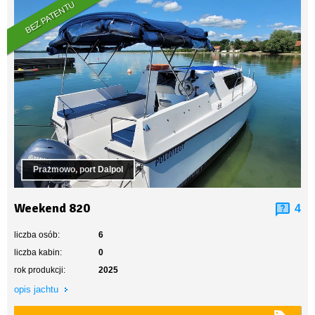
BEZ PATENTU
Prażmowo, port Dalpol
Weekend 820
4
liczba osób:
6
liczba kabin:
0
rok produkcji:
2025
opis jachtu