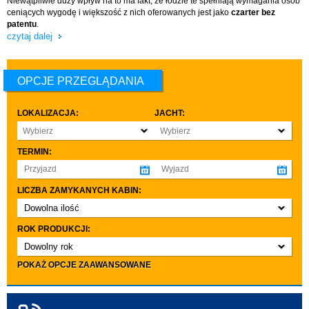
Niewątpliwie duży wpływ na to ma fakt, że łodzie te spełniają wymagania osób
ceniących wygodę i większość z nich oferowanych jest jako
czarter bez
patentu
.
czytaj dalej
OPCJE PRZEGLĄDANIA
LOKALIZACJA:
JACHT:
Wybierz
Wybierz
TERMIN:
LICZBA ZAMYKANYCH KABIN:
Dowolna ilość
co najmniej 1
ROK PRODUKCJI:
co najmniej 2
Dowolny rok
co najmniej 3
do 3 lat
POKAŻ OPCJE ZAAWANSOWANE
LICZBA OSÓB:
co najmniej 4
do 5 lat
Dowolna ilość
do 10 lat
co najmniej 4
INNE: