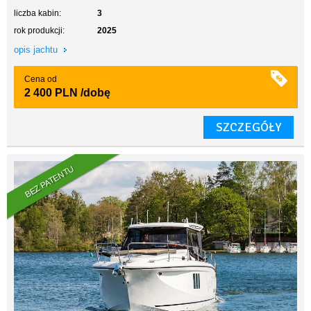
liczba kabin:
3
rok produkcji:
2025
opis jachtu
Cena od
2 400 PLN
/dobę
SZCZEGÓŁY
BEZ PATENTU