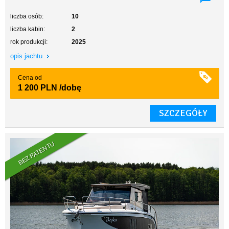
liczba osób:
10
liczba kabin:
2
rok produkcji:
2025
opis jachtu
Cena od
1 200 PLN
/dobę
SZCZEGÓŁY
BEZ PATENTU