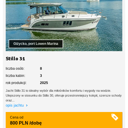
Giżycko, port Lowen Marina
Stillo 31
liczba osób:
8
liczba kabin:
3
rok produkcji:
2025
Jacht Stillo 31 to idealny wybór dla miłośników komfortu i wygody na wodzie.
Ulepszony w stosunku do Stillo 30, oferuje przestronniejszy kokpit, szersze schody
oraz...
opis jachtu
Cena od
800 PLN
/dobę