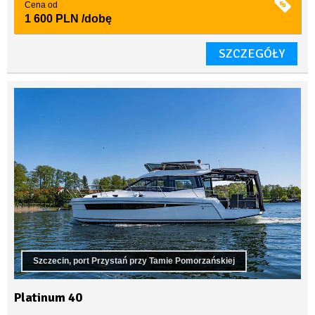
Cena od
1 600 PLN
/dobę
SZCZEGÓŁY
Szczecin, port Przystań przy Tamie Pomorzańskiej
Platinum 40