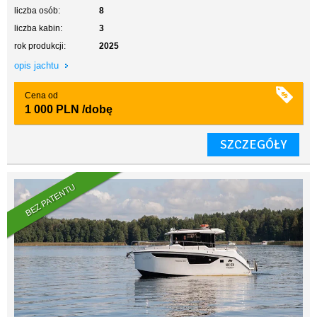
liczba osób:
8
liczba kabin:
3
rok produkcji:
2025
opis jachtu
Cena od
1 000 PLN
/dobę
SZCZEGÓŁY
BEZ PATENTU