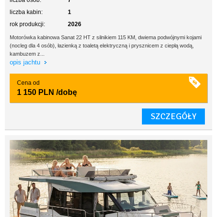
liczba osób:
7
liczba kabin:
1
rok produkcji:
2026
Motorówka kabinowa Sanat 22 HT z silnikiem 115 KM, dwiema podwójnymi kojami
(nocleg dla 4 osób), łazienką z toaletą elektryczną i prysznicem z ciepłą wodą,
kambuzem z...
opis jachtu
Cena od
1 150 PLN
/dobę
SZCZEGÓŁY