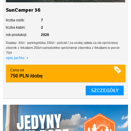
SunCamper 36
liczba osób:
7
liczba kabin:
2
rok produkcji:
2026
Dopłaty: 40zł - parking/doba 100zł - pościel / za osobę opłata za nie opróżniony
zbiornik z fekaliami 200zł samodzielne opróżnienie zbiornika z fekaliami w porcie
70zł
opis jachtu
Cena od
750 PLN
/dobę
SZCZEGÓŁY