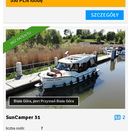
550 PLN
/dobę
SZCZEGÓŁY
BEZ PATENTU
Biała Góra, port Przystań Biała Góra
SunCamper 31
2
liczba osób:
7