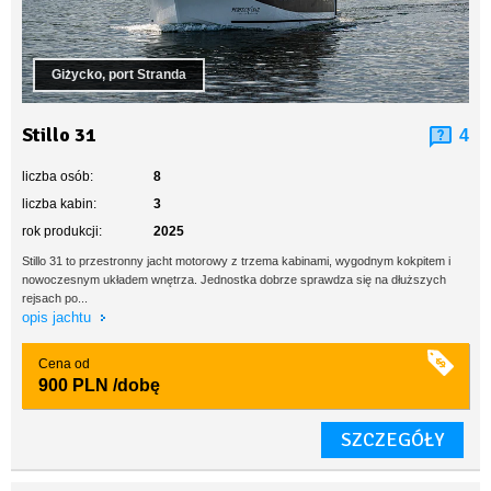
Giżycko, port Stranda
Stillo 31
4
liczba osób:
8
liczba kabin:
3
rok produkcji:
2025
Stillo 31 to przestronny jacht motorowy z trzema kabinami, wygodnym kokpitem i
nowoczesnym układem wnętrza. Jednostka dobrze sprawdza się na dłuższych
rejsach po...
opis jachtu
Cena od
900 PLN
/dobę
SZCZEGÓŁY