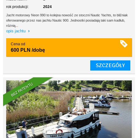
rok produkcji:
2024
Jacht motorowy Neon 990 to kolejna nowość ze stoczni Nautic Yachts, to bliźniak
oferowanego przez nas jachtu Nautic 900. Jednostki posiadają taki sam kadłub,
różnią...
opis jachtu
Cena od
600 PLN
/dobę
SZCZEGÓŁY
BEZ PATENTU