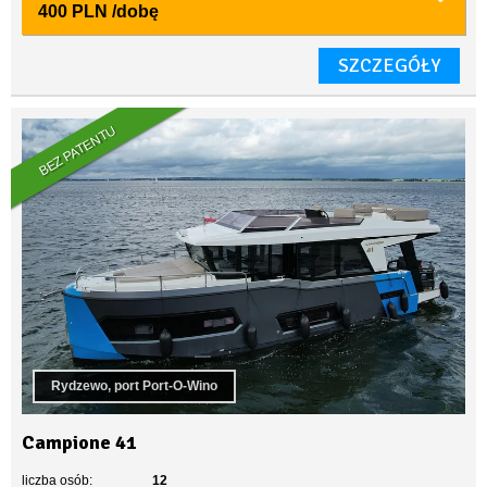
400 PLN
/dobę
SZCZEGÓŁY
BEZ PATENTU
Rydzewo, port Port-O-Wino
Campione 41
liczba osób:
12