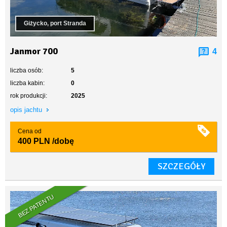
Giżycko, port Stranda
Janmor 700
4
liczba osób:
5
liczba kabin:
0
rok produkcji:
2025
opis jachtu
Cena od
400 PLN
/dobę
SZCZEGÓŁY
BEZ PATENTU