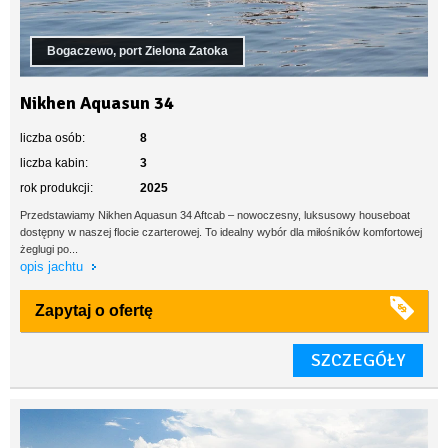
Bogaczewo, port Zielona Zatoka
Nikhen Aquasun 34
liczba osób:
8
liczba kabin:
3
rok produkcji:
2025
Przedstawiamy Nikhen Aquasun 34 Aftcab – nowoczesny, luksusowy houseboat
dostępny w naszej flocie czarterowej. To idealny wybór dla miłośników komfortowej
żeglugi po...
opis jachtu
Zapytaj o ofertę
SZCZEGÓŁY