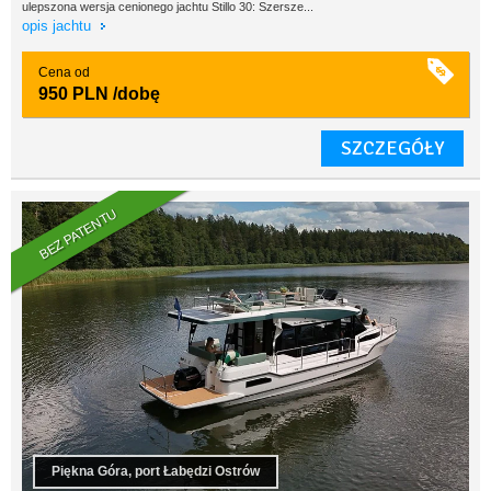
ulepszona wersja cenionego jachtu Stillo 30: Szersze...
opis jachtu
Cena od
950 PLN
/dobę
SZCZEGÓŁY
BEZ PATENTU
Piękna Góra, port Łabędzi Ostrów