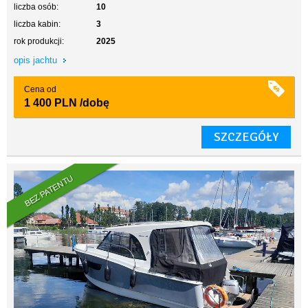
liczba osób:
10
liczba kabin:
3
rok produkcji:
2025
opis jachtu
Cena od
1 400 PLN
/dobę
SZCZEGÓŁY
BEZ PATENTU