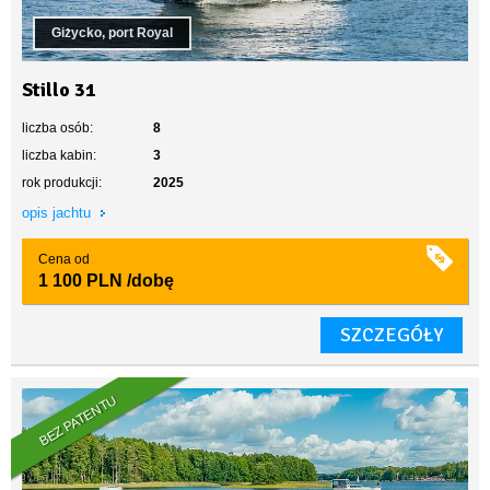
Giżycko, port Royal
Stillo 31
liczba osób:
8
liczba kabin:
3
rok produkcji:
2025
opis jachtu
Cena od
1 100 PLN
/dobę
SZCZEGÓŁY
BEZ PATENTU