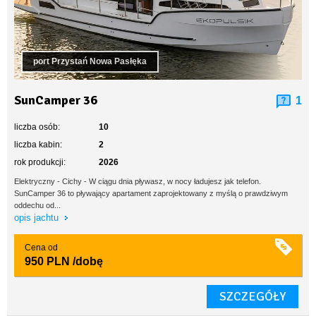
port Przystań Nowa Pasłęka
SunCamper 36
1
liczba osób:
10
liczba kabin:
2
rok produkcji:
2026
Elektryczny - Cichy - W ciągu dnia pływasz, w nocy ładujesz jak telefon.
SunCamper 36 to pływający apartament zaprojektowany z myślą o prawdziwym
oddechu od...
opis jachtu
Cena od
950 PLN
/dobę
SZCZEGÓŁY