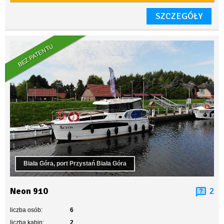
SZCZEGÓŁY
BEZ PATENTU
Biała Góra, port Przystań Biała Góra
Neon 910
2
liczba osób:
6
liczba kabin:
2