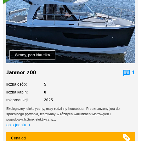
Wrony, port Nautika
Janmor 700
1
liczba osób:
5
liczba kabin:
0
rok produkcji:
2025
Ekologiczny, elektryczny, mały rodzinny houseboat. Przeznaczony jest do
spokojnego pływania, testowany w różnych warunkach wiatrowych i
pogodowych.Silnik elektryczny...
opis jachtu
Cena od