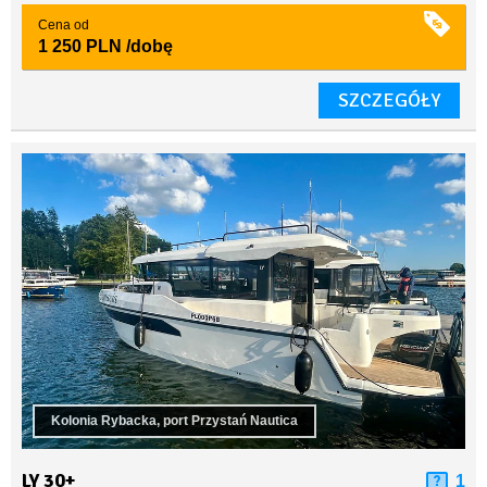
Cena od
1 250 PLN
/dobę
SZCZEGÓŁY
Kolonia Rybacka, port Przystań Nautica
LY 30+
1