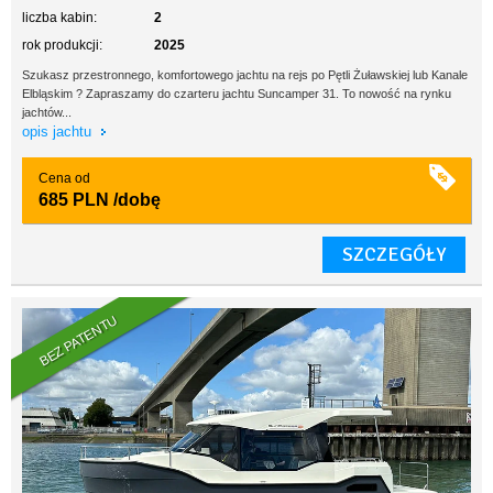
liczba kabin:
2
rok produkcji:
2025
Szukasz przestronnego, komfortowego jachtu na rejs po Pętli Żuławskiej lub Kanale
Elbląskim ? Zapraszamy do czarteru jachtu Suncamper 31. To nowość na rynku
jachtów...
opis jachtu
Cena od
685 PLN
/dobę
SZCZEGÓŁY
BEZ PATENTU