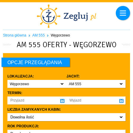
Strona główna
AM 555
Węgorzewo
AM 555 OFERTY - WĘGORZEWO
OPCJE PRZEGLĄDANIA
LOKALIZACJA:
JACHT:
Węgorzewo
AM 555
TERMIN:
LICZBA ZAMYKANYCH KABIN:
Dowolna ilość
co najmniej 1
ROK PRODUKCJI:
co najmniej 2