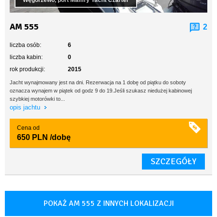
Węgorzewo, port Mamry Yacht Czarter
AM 555
2
liczba osób:
6
liczba kabin:
0
rok produkcji:
2015
Jacht wynajmowany jest na dni. Rezerwacja na 1 dobę od piątku do soboty
oznacza wynajem w piątek od godz 9 do 19.Jeśli szukasz niedużej kabinowej
szybkiej motorówki to...
opis jachtu
Cena od
650 PLN
/dobę
SZCZEGÓŁY
POKAŻ AM 555 Z INNYCH LOKALIZACJI