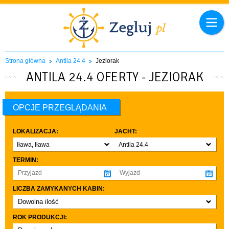
Strona główna
Antila 24.4
Jeziorak
ANTILA 24.4 OFERTY - JEZIORAK
OPCJE PRZEGLĄDANIA
LOKALIZACJA:
JACHT:
Iława, Iława
Antila 24.4
TERMIN:
LICZBA ZAMYKANYCH KABIN:
Dowolna ilość
co najmniej 1
ROK PRODUKCJI:
co najmniej 2