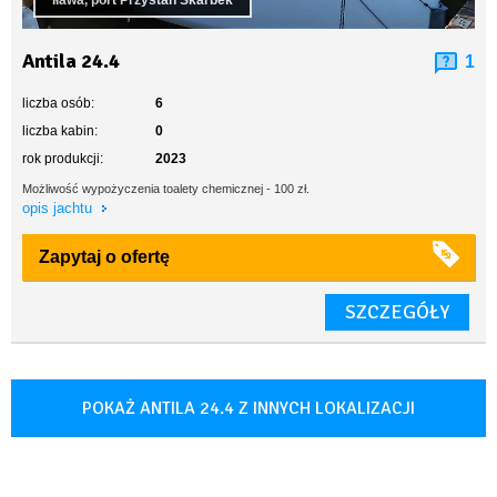
Iława, port Przystań Skarbek
Antila 24.4
1
liczba osób:
6
liczba kabin:
0
rok produkcji:
2023
Możliwość wypożyczenia toalety chemicznej - 100 zł.
opis jachtu
Zapytaj o ofertę
SZCZEGÓŁY
POKAŻ ANTILA 24.4 Z INNYCH LOKALIZACJI