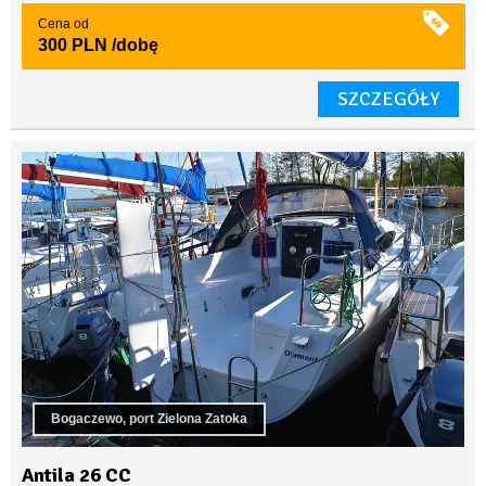
Cena od
300 PLN
/dobę
SZCZEGÓŁY
Bogaczewo, port Zielona Zatoka
Antila 26 CC