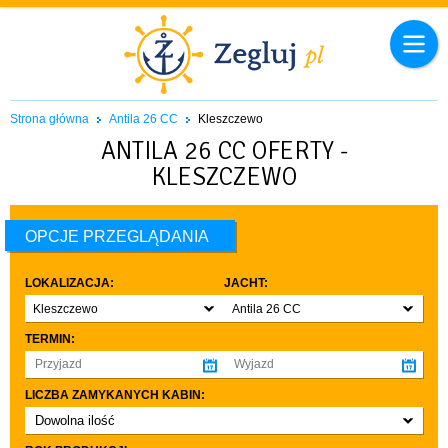
Strona główna
Antila 26 CC
Kleszczewo
ANTILA 26 CC OFERTY -
KLESZCZEWO
OPCJE PRZEGLĄDANIA
LOKALIZACJA:
JACHT:
Kleszczewo
Antila 26 CC
TERMIN:
LICZBA ZAMYKANYCH KABIN:
Dowolna ilość
co najmniej 1