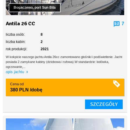
Bogaczewo, port Sun Bila
Antila 26 CC
7
liczba osób:
8
liczba kabin:
2
rok produkcji:
2021
W kokpicie naszego jachtu Antila 26cc zamontowano głośniki i podświetlenie. Jacht
posiada 2 zamykane kabiny (dziobowa i rufowa).W standardzie: lodówka,
ogrzewanie,...
opis jachtu
Cena od
380 PLN
/dobę
SZCZEGÓŁY