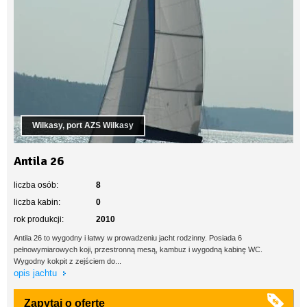
Wilkasy, port AZS Wilkasy
Antila 26
liczba osób:
8
liczba kabin:
0
rok produkcji:
2010
Antila 26 to wygodny i łatwy w prowadzeniu jacht rodzinny. Posiada 6
pełnowymiarowych koji, przestronną mesą, kambuz i wygodną kabinę WC.
Wygodny kokpit z zejściem do...
opis jachtu
Zapytaj o ofertę