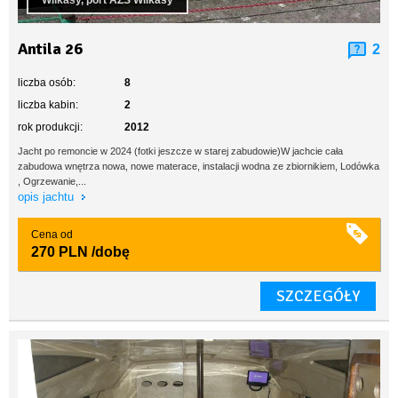
Wilkasy, port AZS Wilkasy
Antila 26
2
liczba osób:
8
liczba kabin:
2
rok produkcji:
2012
Jacht po remoncie w 2024 (fotki jeszcze w starej zabudowie)W jachcie cała
zabudowa wnętrza nowa, nowe materace, instalacji wodna ze zbiornikiem, Lodówka
, Ogrzewanie,...
opis jachtu
Cena od
270 PLN
/dobę
SZCZEGÓŁY