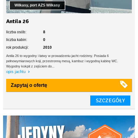
Wilkasy, port AZS Wilkasy
Antila 26
liczba osób:
8
liczba kabin:
0
rok produkcji:
2010
Antila 26 to wygodny i łatwy w prowadzeniu jacht rodzinny. Posiada 6
pełnowymiarowych koji, przestronną mesą, kambuz i wygodną kabinę WC.
Wygodny kokpit z zejściem do...
opis jachtu
Zapytaj o ofertę
SZCZEGÓŁY