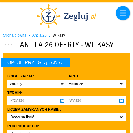
Strona główna
Antila 26
Wilkasy
ANTILA 26 OFERTY - WILKASY
OPCJE PRZEGLĄDANIA
LOKALIZACJA:
JACHT:
Wilkasy
Antila 26
TERMIN:
LICZBA ZAMYKANYCH KABIN:
Dowolna ilość
co najmniej 1
ROK PRODUKCJI:
co najmniej 2