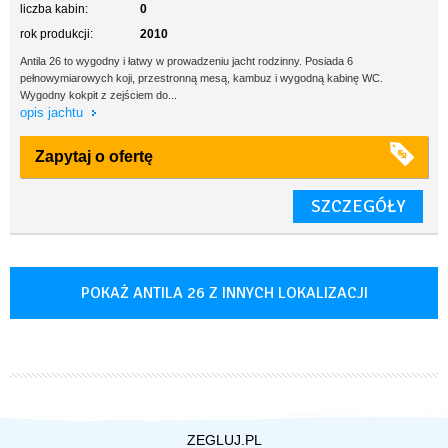
liczba kabin:
0
rok produkcji:
2010
Antila 26 to wygodny i łatwy w prowadzeniu jacht rodzinny. Posiada 6
pełnowymiarowych koji, przestronną mesą, kambuz i wygodną kabinę WC.
Wygodny kokpit z zejściem do...
opis jachtu
Zapytaj o ofertę
SZCZEGÓŁY
POKAŻ ANTILA 26 Z INNYCH LOKALIZACJI
ZEGLUJ.PL