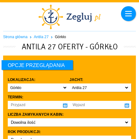
Strona główna
Antila 27
Górkło
ANTILA 27 OFERTY - GÓRKŁO
OPCJE PRZEGLĄDANIA
LOKALIZACJA:
JACHT:
Górkło
Antila 27
TERMIN:
LICZBA ZAMYKANYCH KABIN:
Dowolna ilość
co najmniej 1
ROK PRODUKCJI:
co najmniej 2