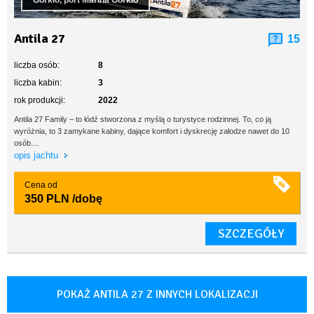
Górkło, port Marina Górkło
Antila 27
15
liczba osób:
8
liczba kabin:
3
rok produkcji:
2022
Antila 27 Family – to łódź stworzona z myślą o turystyce rodzinnej. To, co ją
wyróżnia, to 3 zamykane kabiny, dające komfort i dyskrecję załodze nawet do 10
osób....
opis jachtu
Cena od
350 PLN
/dobę
SZCZEGÓŁY
POKAŻ ANTILA 27 Z INNYCH LOKALIZACJI