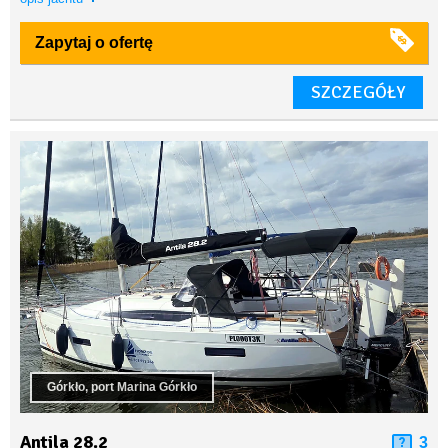
Zapytaj o ofertę
SZCZEGÓŁY
Górkło, port Marina Górkło
Antila 28.2
3