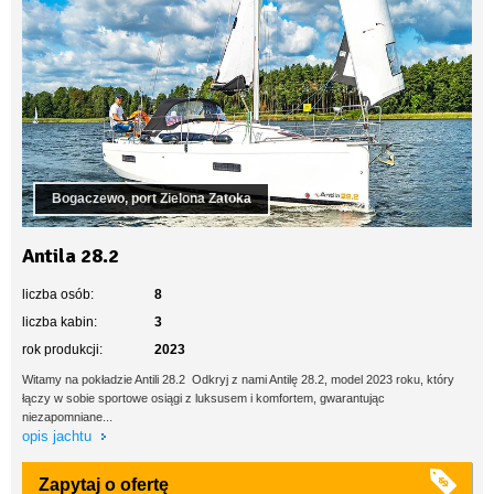
Bogaczewo, port Zielona Zatoka
Antila 28.2
liczba osób:
8
liczba kabin:
3
rok produkcji:
2023
Witamy na pokładzie Antili 28.2 Odkryj z nami Antilę 28.2, model 2023 roku, który
łączy w sobie sportowe osiągi z luksusem i komfortem, gwarantując
niezapomniane...
opis jachtu
Zapytaj o ofertę