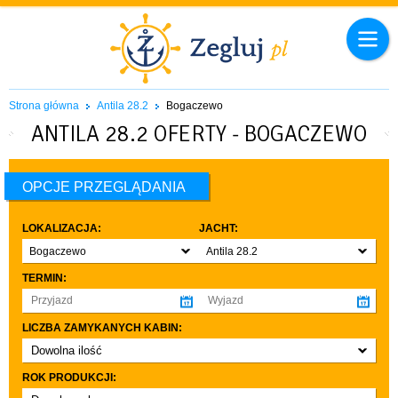
Strona główna
Antila 28.2
Bogaczewo
ANTILA 28.2 OFERTY - BOGACZEWO
OPCJE PRZEGLĄDANIA
LOKALIZACJA:
JACHT:
Bogaczewo
Antila 28.2
TERMIN:
LICZBA ZAMYKANYCH KABIN:
Dowolna ilość
co najmniej 1
ROK PRODUKCJI:
co najmniej 2