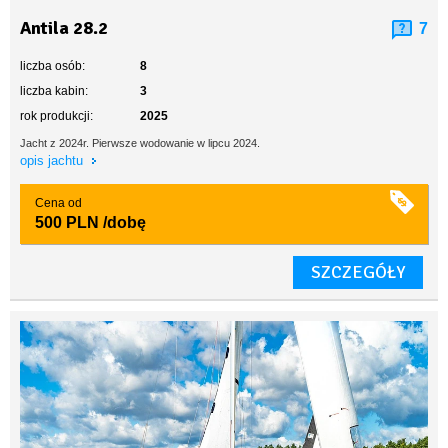
Antila 28.2
7
liczba osób:
8
liczba kabin:
3
rok produkcji:
2025
Jacht z 2024r. Pierwsze wodowanie w lipcu 2024.
opis jachtu
Cena od
500 PLN
/dobę
SZCZEGÓŁY