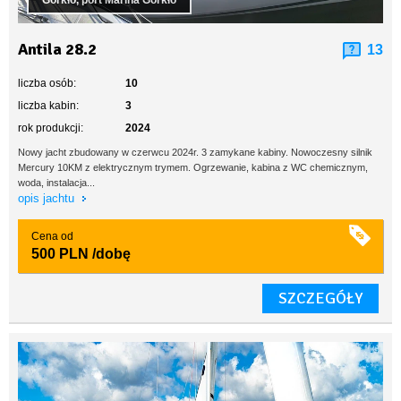
Górkło, port Marina Górkło
Antila 28.2
13
liczba osób:
10
liczba kabin:
3
rok produkcji:
2024
Nowy jacht zbudowany w czerwcu 2024r. 3 zamykane kabiny. Nowoczesny silnik
Mercury 10KM z elektrycznym trymem. Ogrzewanie, kabina z WC chemicznym,
woda, instalacja...
opis jachtu
Cena od
500 PLN
/dobę
SZCZEGÓŁY