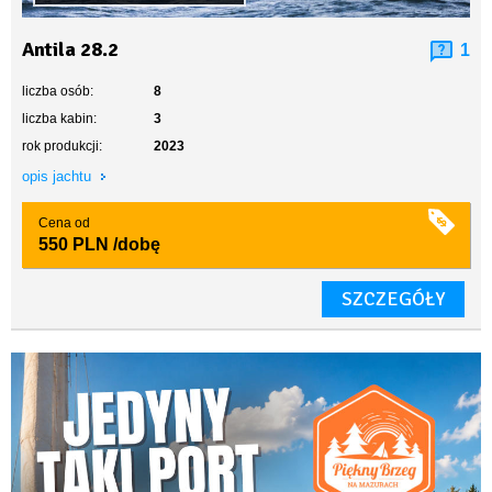
Antila 28.2
1
liczba osób:
8
liczba kabin:
3
rok produkcji:
2023
opis jachtu
Cena od
550 PLN
/dobę
SZCZEGÓŁY