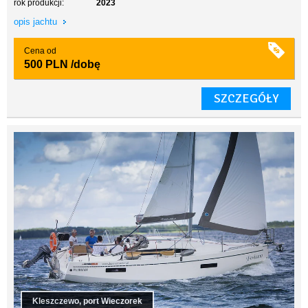
rok produkcji:
2023
opis jachtu
Cena od
500 PLN
/dobę
SZCZEGÓŁY
Kleszczewo, port Wieczorek