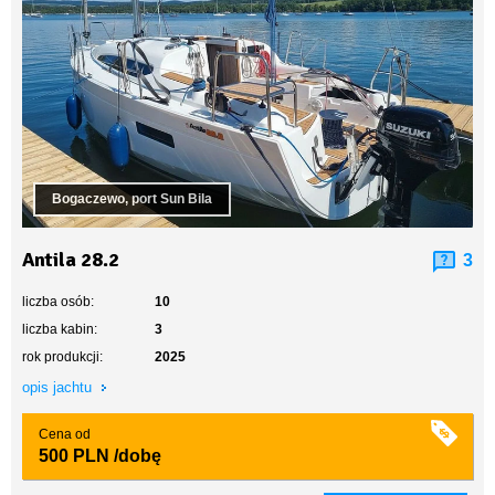
Bogaczewo, port Sun Bila
Antila 28.2
3
liczba osób:
10
liczba kabin:
3
rok produkcji:
2025
opis jachtu
Cena od
500 PLN
/dobę