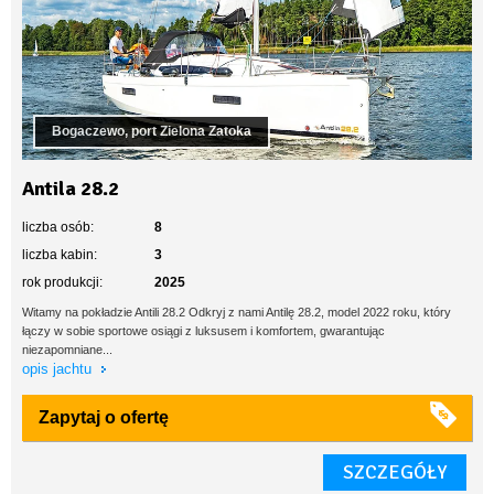
Bogaczewo, port Zielona Zatoka
Antila 28.2
liczba osób:
8
liczba kabin:
3
rok produkcji:
2025
Witamy na pokładzie Antili 28.2 Odkryj z nami Antilę 28.2, model 2022 roku, który
łączy w sobie sportowe osiągi z luksusem i komfortem, gwarantując
niezapomniane...
opis jachtu
Zapytaj o ofertę
SZCZEGÓŁY