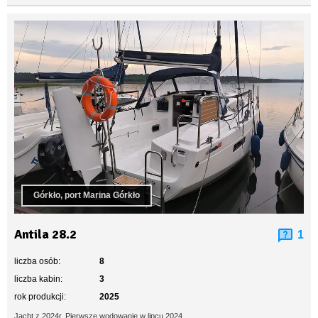
Górkło, port Marina Górkło
Antila 28.2
1
liczba osób:
8
liczba kabin:
3
rok produkcji:
2025
Jacht z 2024r. Pierwsze wodowanie w lipcu 2024.