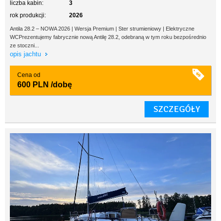
liczba kabin:
3
rok produkcji:
2026
Antila 28.2 – NOWA 2026 | Wersja Premium | Ster strumieniowy | Elektryczne
WCPrezentujemy fabrycznie nową Antilę 28.2, odebraną w tym roku bezpośrednio
ze stoczni...
opis jachtu
Cena od
600 PLN
/dobę
SZCZEGÓŁY