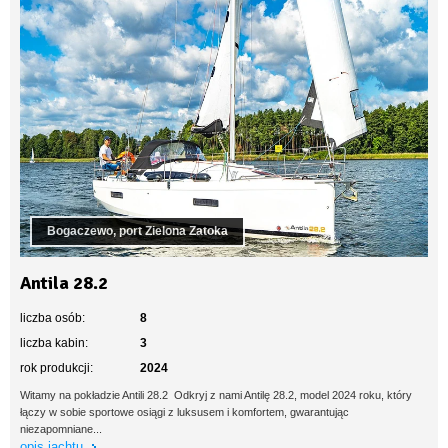
Bogaczewo, port Zielona Zatoka
Antila 28.2
liczba osób:
8
liczba kabin:
3
rok produkcji:
2024
Witamy na pokładzie Antili 28.2 Odkryj z nami Antilę 28.2, model 2024 roku, który
łączy w sobie sportowe osiągi z luksusem i komfortem, gwarantując
niezapomniane...
opis jachtu