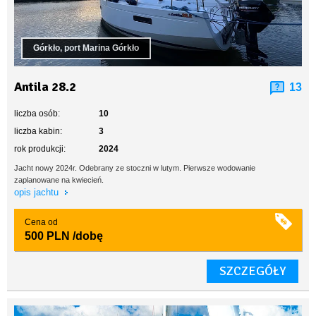
Górkło, port Marina Górkło
Antila 28.2
13
liczba osób:
10
liczba kabin:
3
rok produkcji:
2024
Jacht nowy 2024r. Odebrany ze stoczni w lutym. Pierwsze wodowanie
zaplanowane na kwiecień.
opis jachtu
Cena od
500 PLN
/dobę
SZCZEGÓŁY