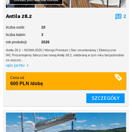
Górkło, port Marina Górkło
Antila 28.2
2
liczba osób:
10
liczba kabin:
3
rok produkcji:
2026
Antila 28.2 – NOWA 2026 | Wersja Premium | Ster strumieniowy | Elektryczne
WC Prezentujemy fabrycznie nową Antilę 28.2, odebraną w tym roku bezpośrednio
ze stoczni...
opis jachtu
Cena od
600 PLN
/dobę
SZCZEGÓŁY