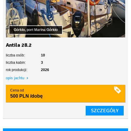
Górkło, port Marina Górkło
Antila 28.2
liczba osób:
10
liczba kabin:
3
rok produkcji:
2026
opis jachtu
Cena od
500 PLN
/dobę
SZCZEGÓŁY