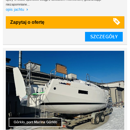
niezapomniane...
opis jachtu
Zapytaj o ofertę
SZCZEGÓŁY
Górkło, port Marina Górkło