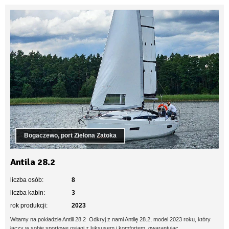
Bogaczewo, port Zielona Zatoka
Antila 28.2
liczba osób:
8
liczba kabin:
3
rok produkcji:
2023
Witamy na pokładzie Antili 28.2 Odkryj z nami Antilę 28.2, model 2023 roku, który
łączy w sobie sportowe osiągi z luksusem i komfortem, gwarantując