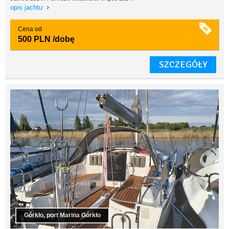
opis jachtu
Cena od
500 PLN
/dobę
SZCZEGÓŁY
Górkło, port Marina Górkło