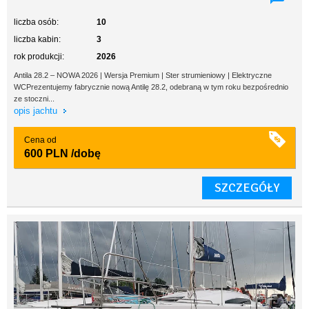
liczba osób:
10
liczba kabin:
3
rok produkcji:
2026
Antila 28.2 – NOWA 2026 | Wersja Premium | Ster strumieniowy | Elektryczne
WCPrezentujemy fabrycznie nową Antilę 28.2, odebraną w tym roku bezpośrednio
ze stoczni...
opis jachtu
Cena od
600 PLN
/dobę
SZCZEGÓŁY