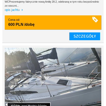
WCPrezentujemy fabrycznie nową Antilę 28.2, odebraną w tym roku bezpośrednio
ze stoczni...
opis jachtu
Cena od
600 PLN
/dobę
SZCZEGÓŁY