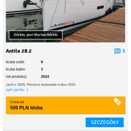
Górkło, port Marina Górkło
Antila 28.2
5
liczba osób:
8
liczba kabin:
3
rok produkcji:
2024
Jacht z 2024r. Pierwsze wodowanie w lipcu 2024.
opis jachtu
Cena od
500 PLN
/dobę
SZCZEGÓŁY