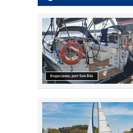
co najmniej 6
co najmniej 7
co najmniej 8
co najmniej 9
co najmniej 10
Bogaczewo, port Sun Bila