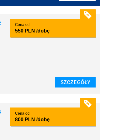
2
Cena od
550 PLN
/dobę
SZCZEGÓŁY
5
Cena od
800 PLN
/dobę