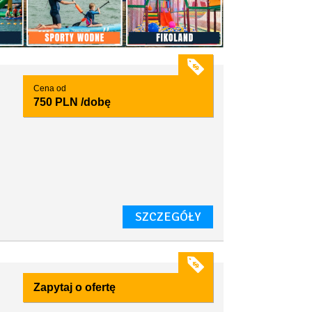
Cena od
750 PLN
/dobę
SZCZEGÓŁY
Zapytaj o ofertę