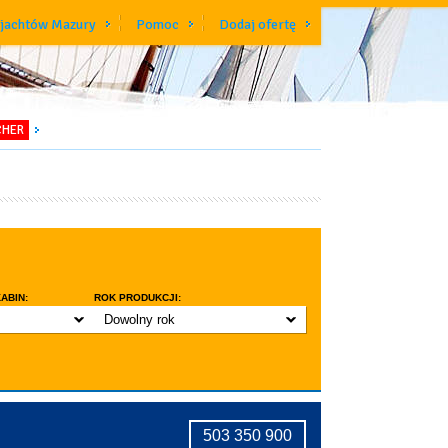
 jachtów Mazury
Pomoc
Dodaj ofertę
CHER
ABIN:
ROK PRODUKCJI:
Dowolny rok
do 3 lat
do 5 lat
znic w kabinie
do 10 lat
ridge
tryczne stawianie masztu
503 350 900