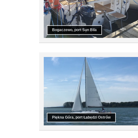
Bogaczewo, port Sun Bila
Piękna Góra, port Łabędzi Ostrów