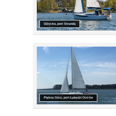
Giżycko, port Stranda
Piękna Góra, port Łabędzi Ostrów