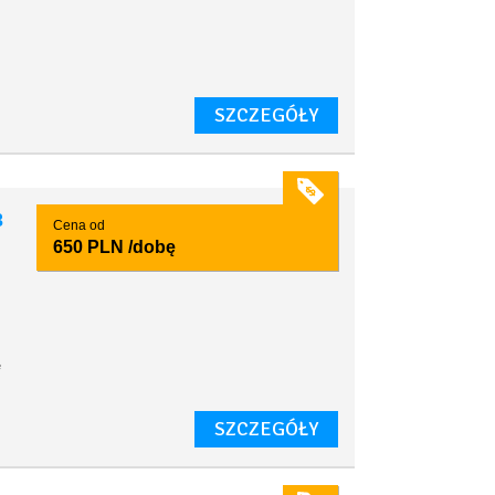
SZCZEGÓŁY
3
Cena od
650 PLN
/dobę
e
SZCZEGÓŁY