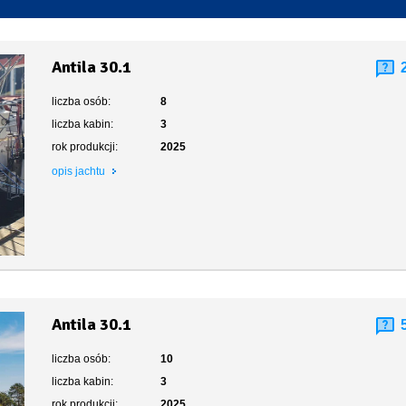
Toaleta stacjonarna
Antila 30.1
liczba osób:
8
liczba kabin:
3
rok produkcji:
2025
opis jachtu
Antila 30.1
liczba osób:
10
liczba kabin:
3
rok produkcji:
2025