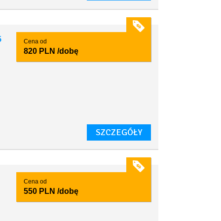
5
Cena od
820 PLN
/dobę
,
SZCZEGÓŁY
Cena od
550 PLN
/dobę