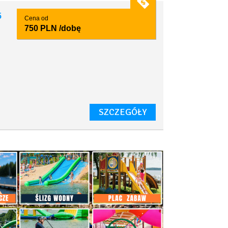
5
Cena od
750 PLN
/dobę
SZCZEGÓŁY