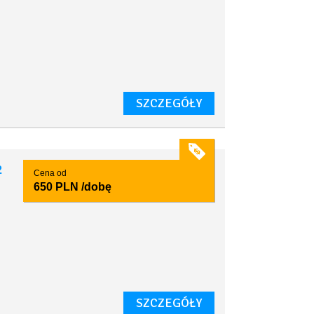
SZCZEGÓŁY
2
Cena od
650 PLN
/dobę
SZCZEGÓŁY