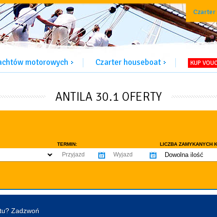
Czarter
jachtów motorowych
Czarter houseboat
KUP VOU
ANTILA 30.1 OFERTY
TERMIN:
LICZBA ZAMYKANYCH K
Dowolna ilość
co najmniej 1
WYPOSAŻENIE:
co najmniej 2
omowe dozwolone
Ogrzewanie
Prys
co najmniej 3
tentu / licencji
Lodówka
Flyb
co najmniej 4
Ster strumieniowy
Elek
htu? Zadzwoń