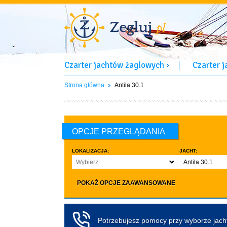
Czarter jachtów żaglowych
Czarter 
Strona główna
Antila 30.1
OPCJE PRZEGLĄDANIA
LOKALIZACJA:
JACHT:
Wybierz
Antila 30.1
LICZBA OSÓB:
INNE:
POKAŻ OPCJE ZAAWANSOWANE
Dowolna ilość
Zwierzęta d
co najmniej 4
Czarter bez pa
co najmniej 5
Koło sterowe
Potrzebujesz pomocy przy wyborze jac