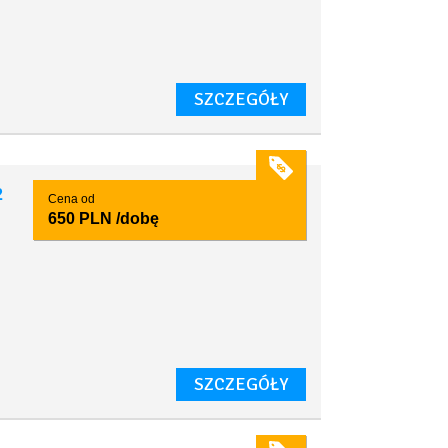
,
SZCZEGÓŁY
2
Cena od
650 PLN
/dobę
SZCZEGÓŁY