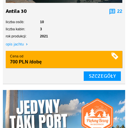
Antila 30
22
liczba osób:
10
liczba kabin:
3
rok produkcji:
2021
opis jachtu
Cena od
700 PLN
/dobę
SZCZEGÓŁY