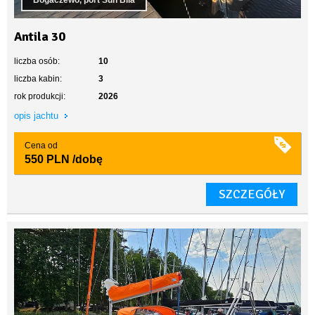
Bogaczewo, port Sun Bila
Antila 30
liczba osób:
10
liczba kabin:
3
rok produkcji:
2026
opis jachtu
Cena od
550 PLN
/dobę
SZCZEGÓŁY