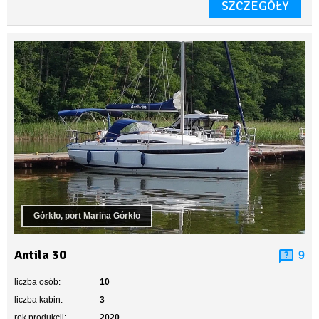
SZCZEGÓŁY
Górkło, port Marina Górkło
Antila 30
9
liczba osób:
10
liczba kabin:
3
rok produkcji:
2020