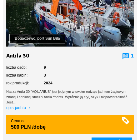
Bogaczewo, port Sun Bila
Antila 30
1
liczba osób:
9
liczba kabin:
3
rok produkcji:
2024
Nasza Antila 30 "AQUARIUS" jest jedynym w swoim rodzaju jachtem żaglowym
znanej i cenionej stoczni Antila Yachts. Wyróżnia ją styl, szyk i niepowtarzalność.
Jest...
opis jachtu
Cena od
500 PLN
/dobę