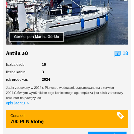
Górkło, port Marina Górkło
Antila 30
18
liczba osób:
10
liczba kabin:
3
rok produkcji:
2024
Jacht zbuowany w 2024 r. Pierwsze wodowanie zaplanowane na czerwiec
2024.Głównym wyróżnikiem tego konkretnego egzemplarza jest silnik zaburtowy
oraz ster na pawęży, co...
opis jachtu
Cena od
700 PLN
/dobę