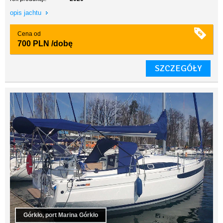
opis jachtu
Cena od
700 PLN
/dobę
SZCZEGÓŁY
Górkło, port Marina Górkło