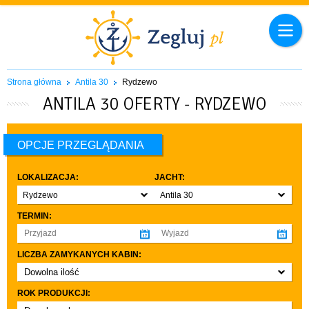
Strona główna
Antila 30
Rydzewo
ANTILA 30 OFERTY - RYDZEWO
OPCJE PRZEGLĄDANIA
LOKALIZACJA:
JACHT:
Rydzewo
Antila 30
TERMIN:
LICZBA ZAMYKANYCH KABIN:
Dowolna ilość
co najmniej 1
ROK PRODUKCJI:
co najmniej 2