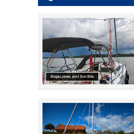
co najmniej 6
co najmniej 7
co najmniej 8
co najmniej 9
co najmniej 10
Bogaczewo, port Sun Bila