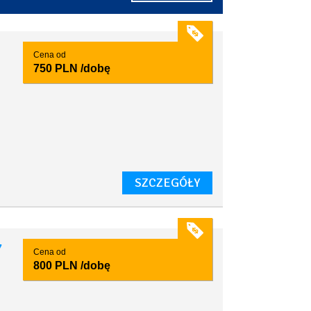
Cena od
750 PLN
/dobę
SZCZEGÓŁY
7
Cena od
800 PLN
/dobę