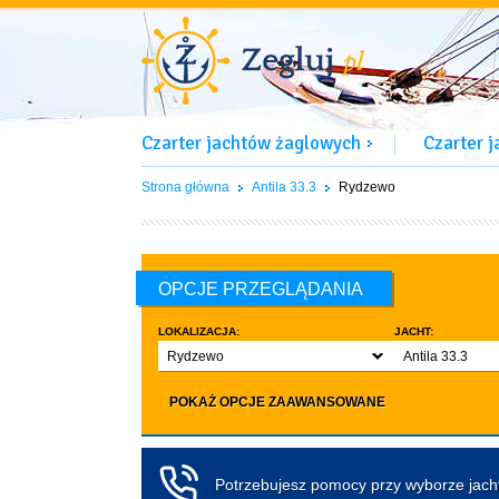
Czarter jachtów żaglowych
Czarter 
Strona główna
Antila 33.3
Rydzewo
OPCJE PRZEGLĄDANIA
LOKALIZACJA:
JACHT:
Rydzewo
Antila 33.3
LICZBA OSÓB:
INNE:
POKAŻ OPCJE ZAAWANSOWANE
Dowolna ilość
Zwierzęta d
co najmniej 4
Czarter bez pa
co najmniej 5
Koło sterowe
Potrzebujesz pomocy przy wyborze jac