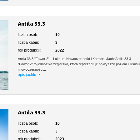
Antila 33.3
liczba osób:
10
liczba kabin:
3
rok produkcji:
2022
Antila 33.3 "Fawor 2" – Luksus, Nowoczesność i Komfort. Jacht Antila 33.3
"Fawor 2" to jednostka żeglarska, która reprezentuje najwyższy poziom luksusu
i nowoczesności...
opis jachtu
Antila 33.3
liczba osób:
10
liczba kabin:
3
rok produkcji:
2023