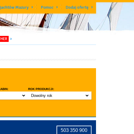
 jachtów Mazury
Pomoc
Dodaj ofertę
CHER
ABIN:
ROK PRODUKCJI:
Dowolny rok
do 3 lat
do 5 lat
znic w kabinie
do 10 lat
ridge
tryczne stawianie masztu
503 350 900