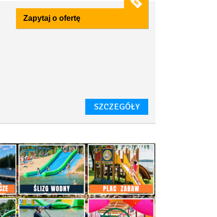
Zapytaj o ofertę
i
SZCZEGÓŁY