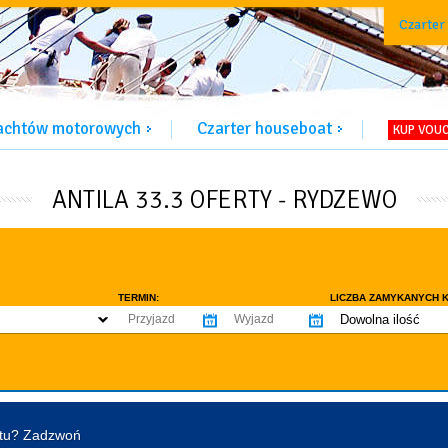
Czarter
jachtów motorowych
Czarter houseboat
KUP VOU
ANTILA 33.3 OFERTY - RYDZEWO
TERMIN:
LICZBA ZAMYKANYCH K
Dowolna ilość
co najmniej 1
WYPOSAŻENIE:
co najmniej 2
omowe dozwolone
Ogrzewanie
Prys
co najmniej 3
tentu / licencji
Lodówka
Flyb
co najmniej 4
Ster strumieniowy
Elek
htu? Zadzwoń