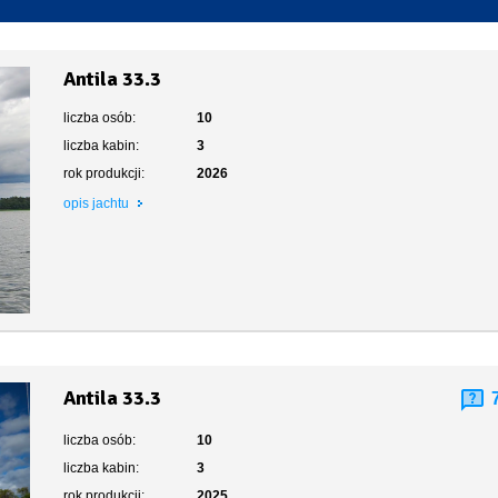
Toaleta stacjonarna
Antila 33.3
liczba osób:
10
liczba kabin:
3
rok produkcji:
2026
opis jachtu
Antila 33.3
liczba osób:
10
liczba kabin:
3
rok produkcji:
2025