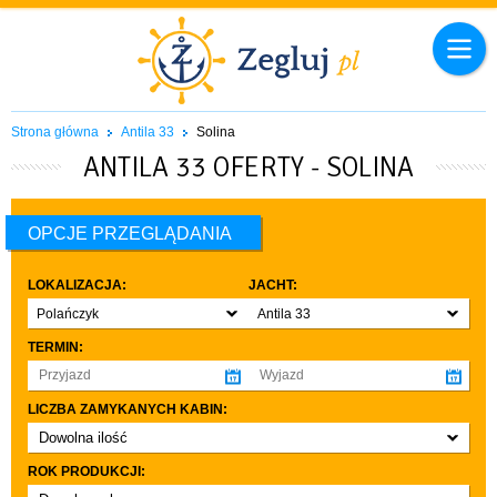
Strona główna
Antila 33
Solina
ANTILA 33 OFERTY - SOLINA
OPCJE PRZEGLĄDANIA
LOKALIZACJA:
JACHT:
Polańczyk
Antila 33
TERMIN:
LICZBA ZAMYKANYCH KABIN:
Dowolna ilość
co najmniej 1
ROK PRODUKCJI:
co najmniej 2