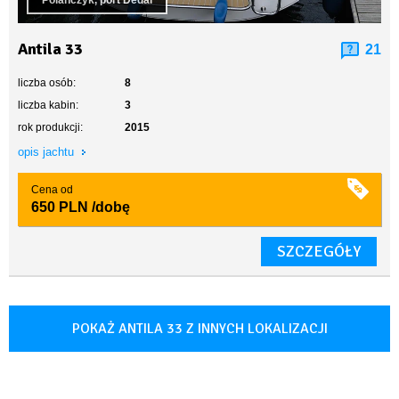
Polańczyk, port Dedal
Antila 33
21
liczba osób:
8
liczba kabin:
3
rok produkcji:
2015
opis jachtu
Cena od
650 PLN
/dobę
SZCZEGÓŁY
POKAŻ ANTILA 33 Z INNYCH LOKALIZACJI