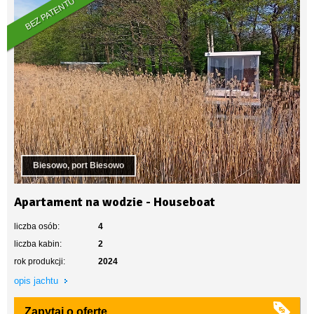
BEZ PATENTU
Biesowo, port Biesowo
Apartament na wodzie - Houseboat
liczba osób:
4
liczba kabin:
2
rok produkcji:
2024
opis jachtu
Zapytaj o ofertę