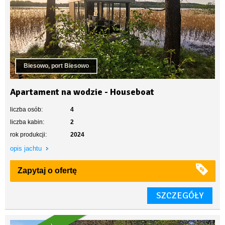
Biesowo, port Biesowo
Apartament na wodzie - Houseboat
liczba osób:
4
liczba kabin:
2
rok produkcji:
2024
opis jachtu
Zapytaj o ofertę
SZCZEGÓŁY