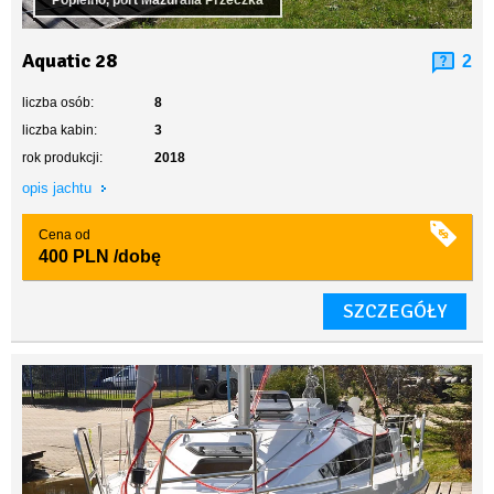
Popielno, port Mazuralia Przeczka
Aquatic 28
2
liczba osób:
8
liczba kabin:
3
rok produkcji:
2018
opis jachtu
Cena od
400 PLN
/dobę
SZCZEGÓŁY