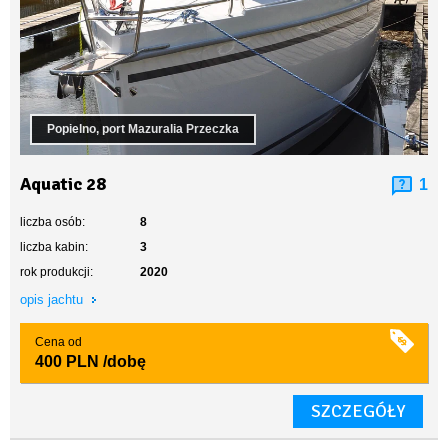
Popielno, port Mazuralia Przeczka
Aquatic 28
1
liczba osób:
8
liczba kabin:
3
rok produkcji:
2020
opis jachtu
Cena od
400 PLN
/dobę
SZCZEGÓŁY