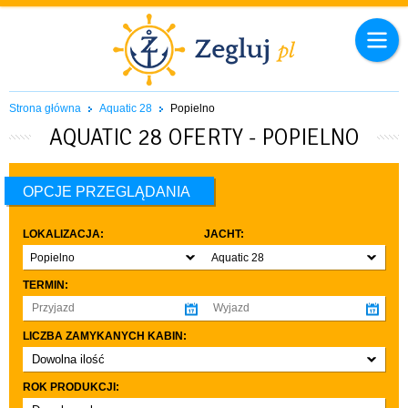
Strona główna
Aquatic 28
Popielno
AQUATIC 28 OFERTY - POPIELNO
OPCJE PRZEGLĄDANIA
LOKALIZACJA:
JACHT:
Popielno
Aquatic 28
TERMIN:
LICZBA ZAMYKANYCH KABIN:
Dowolna ilość
co najmniej 1
ROK PRODUKCJI:
co najmniej 2