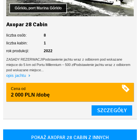
Górkło, port Marina Górkło
Axopar 28 Cabin
liczba osób:
8
liczba kabin:
1
rok produkcji:
2022
ZASADY REZERWACJIPodstawienie jachtu wraz z odbiorem pod wskazane
miejsce do 5 km od Portu Millennium – 500 złPodstawienie jachtu wraz z odbiorem
pod wskazane miejsce...
opis jachtu
Cena od
2 000 PLN
/dobę
SZCZEGÓŁY
POKAŻ AXOPAR 28 CABIN Z INNYCH