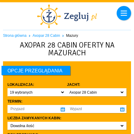
Strona główna
Axopar 28 Cabin
Mazury
AXOPAR 28 CABIN OFERTY NA
MAZURACH
OPCJE PRZEGLĄDANIA
LOKALIZACJA:
JACHT:
19 wybranych
Axopar 28 Cabin
TERMIN:
LICZBA ZAMYKANYCH KABIN:
Dowolna ilość
co najmniej 1