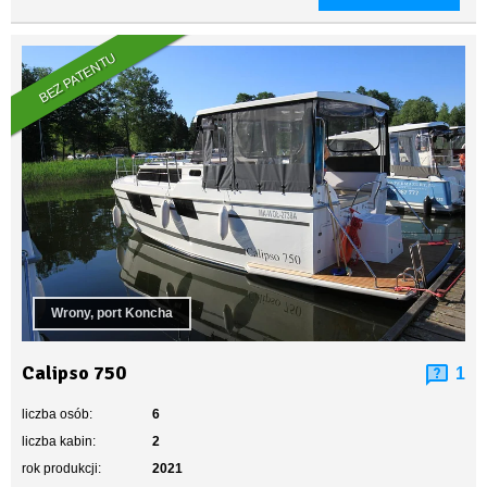
BEZ PATENTU
Wrony, port Koncha
Calipso 750
1
liczba osób:
6
liczba kabin:
2
rok produkcji:
2021