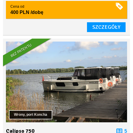
Cena od
400 PLN
/dobę
SZCZEGÓŁY
BEZ PATENTU
Wrony, port Koncha
Calipso 750
5