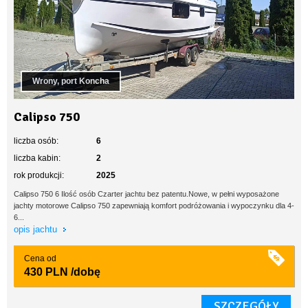
Wrony, port Koncha
Calipso 750
liczba osób:
6
liczba kabin:
2
rok produkcji:
2025
Calipso 750 6 Ilość osób Czarter jachtu bez patentu.Nowe, w pełni wyposażone
jachty motorowe Calipso 750 zapewniają komfort podróżowania i wypoczynku dla 4-
6...
opis jachtu
Cena od
430 PLN
/dobę
SZCZEGÓŁY