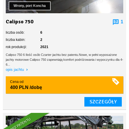
Wrony, port Koncha
Calipso 750
1
liczba osób:
6
liczba kabin:
2
rok produkcji:
2021
Calipso 750 6 Ilość osób Czarter jachtu bez patentu.Nowe, w pełni wyposażone
jachty motorowe Calipso 750 zapewniają komfort podróżowania i wypoczynku dla 4-
6...
opis jachtu
Cena od
400 PLN
/dobę
SZCZEGÓŁY
BEZ PATENTU