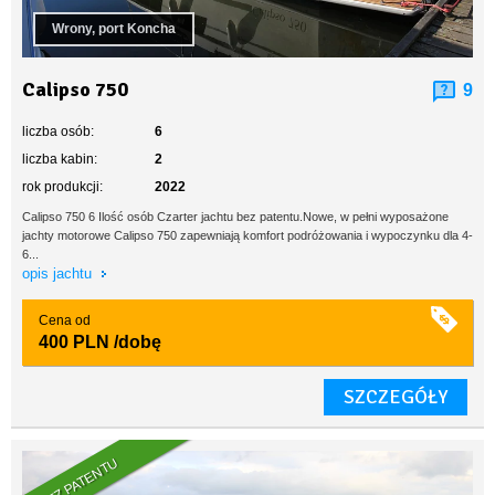
Wrony, port Koncha
Calipso 750
9
liczba osób:
6
liczba kabin:
2
rok produkcji:
2022
Calipso 750 6 Ilość osób Czarter jachtu bez patentu.Nowe, w pełni wyposażone
jachty motorowe Calipso 750 zapewniają komfort podróżowania i wypoczynku dla 4-
6...
opis jachtu
Cena od
400 PLN
/dobę
SZCZEGÓŁY
BEZ PATENTU