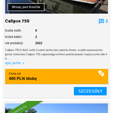
Wrony, port Koncha
Calipso 750
2
liczba osób:
6
liczba kabin:
2
rok produkcji:
2022
Calipso 750 6 Ilość osób Czarter jachtu bez patentu.Nowe, w pełni wyposażone
jachty motorowe Calipso 750 zapewniają komfort podróżowania i wypoczynku dla 4-
6...
opis jachtu
Cena od
400 PLN
/dobę
SZCZEGÓŁY
BEZ PATENTU