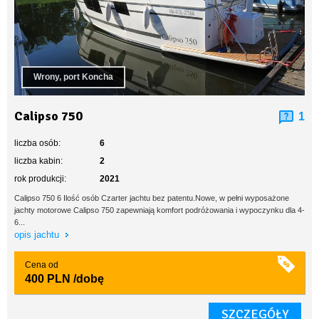
Wrony, port Koncha
Calipso 750
1
liczba osób:
6
liczba kabin:
2
rok produkcji:
2021
Calipso 750 6 Ilość osób Czarter jachtu bez patentu.Nowe, w pełni wyposażone
jachty motorowe Calipso 750 zapewniają komfort podróżowania i wypoczynku dla 4-
6...
opis jachtu
Cena od
400 PLN
/dobę
SZCZEGÓŁY