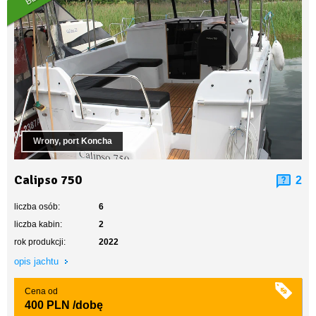
Wrony, port Koncha
Calipso 750
2
liczba osób:
6
liczba kabin:
2
rok produkcji:
2022
opis jachtu
Cena od
400 PLN
/dobę