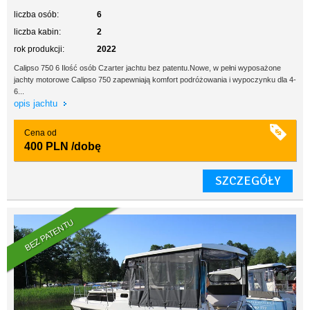
liczba osób:
6
liczba kabin:
2
rok produkcji:
2022
Calipso 750 6 Ilość osób Czarter jachtu bez patentu.Nowe, w pełni wyposażone
jachty motorowe Calipso 750 zapewniają komfort podróżowania i wypoczynku dla 4-
6...
opis jachtu
Cena od
400 PLN
/dobę
SZCZEGÓŁY
BEZ PATENTU