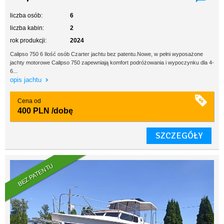
liczba osób:
6
liczba kabin:
2
rok produkcji:
2024
Calipso 750 6 Ilość osób Czarter jachtu bez patentu.Nowe, w pełni wyposażone
jachty motorowe Calipso 750 zapewniają komfort podróżowania i wypoczynku dla 4-
6...
opis jachtu
Cena od
400 PLN
/dobę
SZCZEGÓŁY
BEZ PATENTU