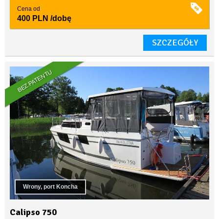
Cena od
400 PLN
/dobę
SZCZEGÓŁY
BEZ PATENTU
Wrony, port Koncha
Calipso 750