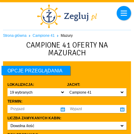
Strona główna
Campione 41
Mazury
CAMPIONE 41 OFERTY NA
MAZURACH
OPCJE PRZEGLĄDANIA
LOKALIZACJA:
JACHT:
19 wybranych
Campione 41
TERMIN:
LICZBA ZAMYKANYCH KABIN:
Dowolna ilość
co najmniej 1