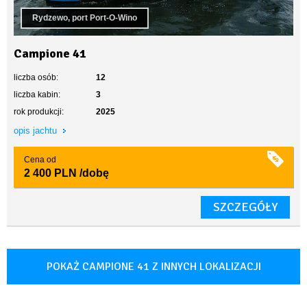
Rydzewo, port Port-O-Wino
Campione 41
liczba osób:
12
liczba kabin:
3
rok produkcji:
2025
opis jachtu
Cena od
2 400 PLN
/dobę
SZCZEGÓŁY
POKAŻ CAMPIONE 41 Z INNYCH LOKALIZACJI