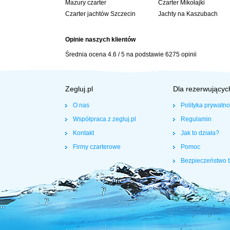
Mazury czarter
Czarter Mikołajki
Czarter jachtów Szczecin
Jachty na Kaszubach
Opinie naszych klientów
Średnia ocena
4.6
/
5
na podstawie
6275
opinii
Zegluj.pl
Dla rezerwującyc
O nas
Polityka prywatno
Współpraca z zegluj.pl
Regulamin
Kontakt
Jak to działa?
Firmy czarterowe
Pomoc
Bezpieczeństwo t