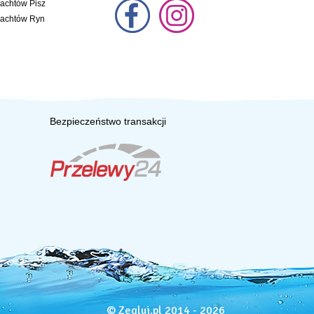
jachtów Pisz
jachtów Ryn
Bezpieczeństwo transakcji
© Zegluj.pl 2014 - 2026