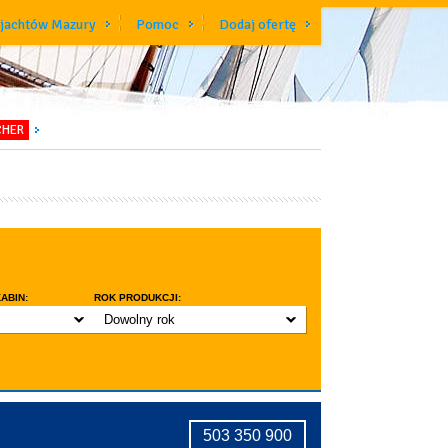
 jachtów Mazury
Pomoc
Dodaj ofertę
CHER
ABIN:
ROK PRODUKCJI:
Dowolny rok
do 3 lat
do 5 lat
znic w kabinie
do 10 lat
ridge
tryczne stawianie masztu
503 350 900