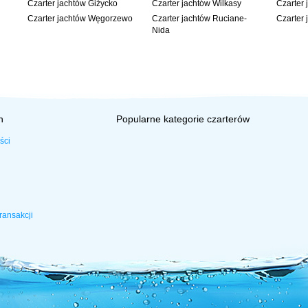
Czarter jachtów Giżycko
Czarter jachtów Wilkasy
Czarter 
Czarter jachtów Węgorzewo
Czarter jachtów Ruciane-
Czarter 
Nida
h
Popularne kategorie czarterów
ści
ransakcji