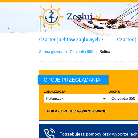
Czarter jachtów żaglowych
Czarter 
Strona główna
Corveette 650
Solina
OPCJE PRZEGLĄDANIA
LOKALIZACJA:
JACHT:
Polańczyk
Corveette 650
LICZBA OSÓB:
INNE:
POKAŻ OPCJE ZAAWANSOWANE
Dowolna ilość
Zwierzęta d
co najmniej 4
Czarter bez pa
co najmniej 5
Koło sterowe
Potrzebujesz pomocy przy wyborze jac