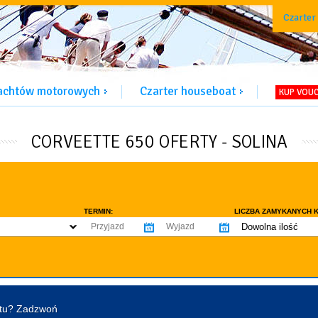
Czarter
jachtów motorowych
Czarter houseboat
KUP VOU
CORVEETTE 650 OFERTY - SOLINA
TERMIN:
LICZBA ZAMYKANYCH K
Dowolna ilość
co najmniej 1
WYPOSAŻENIE:
co najmniej 2
omowe dozwolone
Ogrzewanie
Prys
co najmniej 3
tentu / licencji
Lodówka
Flyb
co najmniej 4
Ster strumieniowy
Elek
htu? Zadzwoń