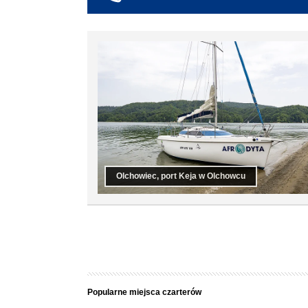
co najmniej 6
co najmniej 7
co najmniej 8
co najmniej 9
co najmniej 10
Olchowiec, port Keja w Olchowcu
Popularne miejsca czarterów