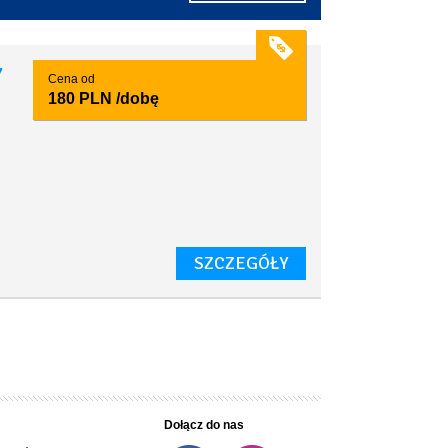
7
Cena od
180 PLN
/dobę
SZCZEGÓŁY
Dołącz do nas