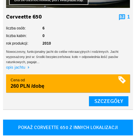
Borsk-Jasnochówka, port Wdzydzki Kąt
Corveette 650
1
liczba osób:
6
liczba kabin:
0
rok produkcji:
2010
Nowoczesny, funkcjonalny jacht do celów rekraacyjnych i rodzinnych. Jacht
wyposażony jest w: środki bezpieczeństwa: koło + odpowiednia ilość pasów
ratunkowych, pagaje...
opis jachtu
Cena od
260 PLN
/dobę
SZCZEGÓŁY
POKAŻ CORVEETTE 650 Z INNYCH LOKALIZACJI