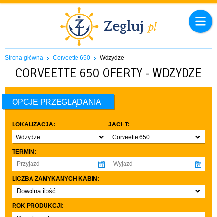
Strona główna
Corveette 650
Wdzydze
CORVEETTE 650 OFERTY - WDZYDZE
OPCJE PRZEGLĄDANIA
LOKALIZACJA:
JACHT:
Wdzydze
Corveette 650
TERMIN:
LICZBA ZAMYKANYCH KABIN:
Dowolna ilość
co najmniej 1
ROK PRODUKCJI:
co najmniej 2