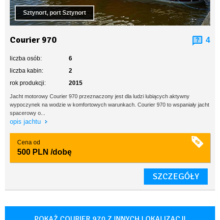
Sztynort, port Sztynort
Courier 970
4
liczba osób:
6
liczba kabin:
2
rok produkcji:
2015
Jacht motorowy Courier 970 przeznaczony jest dla ludzi lubiących aktywny
wypoczynek na wodzie w komfortowych warunkach. Courier 970 to wspaniały jacht
spacerowy o...
opis jachtu
Cena od
500 PLN
/dobę
SZCZEGÓŁY
POKAŻ COURIER 970 Z INNYCH LOKALIZACJI