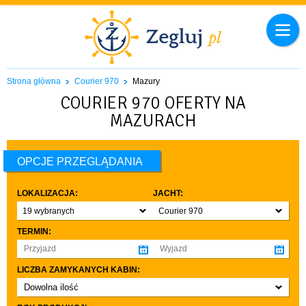
Strona główna
Courier 970
Mazury
COURIER 970 OFERTY NA
MAZURACH
OPCJE PRZEGLĄDANIA
LOKALIZACJA:
JACHT:
19 wybranych
Courier 970
TERMIN:
LICZBA ZAMYKANYCH KABIN:
Dowolna ilość
co najmniej 1