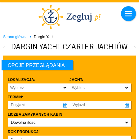
Strona główna
Dargin Yacht
DARGIN YACHT CZARTER JACHTÓW
OPCJE PRZEGLĄDANIA
LOKALIZACJA:
JACHT:
Wybierz
Wybierz
TERMIN:
LICZBA ZAMYKANYCH KABIN:
Dowolna ilość
co najmniej 1
ROK PRODUKCJI:
co najmniej 2