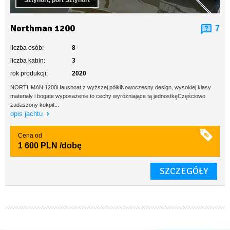
Sztynort, port Sztynort
Northman 1200
7
liczba osób:
8
liczba kabin:
3
rok produkcji:
2020
NORTHMAN 1200Hausboat z wyższej półkiNowoczesny design, wysokiej klasy
materiały i bogate wyposażenie to cechy wyróżniające tą jednostkęCzęściowo
zadaszony kokpit...
opis jachtu
Cena od
1 600 PLN
/dobę
SZCZEGÓŁY