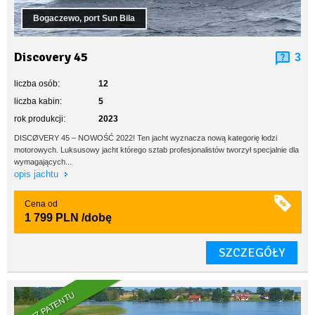
Bogaczewo, port Sun Bila
Discovery 45
3
liczba osób:
12
liczba kabin:
5
rok produkcji:
2023
DISCØVERY 45 – NOWOŚĆ 2022! Ten jacht wyznacza nową kategorię łodzi
motorowych. Luksusowy jacht którego sztab profesjonalistów tworzył specjalnie dla
wymagających...
opis jachtu
Cena od
1 799 PLN
/dobę
SZCZEGÓŁY
BEZ PATENTU