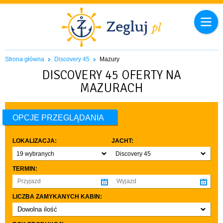
Strona główna
Discovery 45
Mazury
DISCOVERY 45 OFERTY NA
MAZURACH
OPCJE PRZEGLĄDANIA
LOKALIZACJA:
JACHT:
19 wybranych
Discovery 45
TERMIN:
LICZBA ZAMYKANYCH KABIN:
Dowolna ilość
co najmniej 1