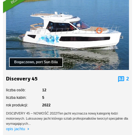
Bogaczewo, port Sun Bila
Discovery 45
2
liczba osób:
12
liczba kabin:
5
rok produkcji:
2022
DISCØVERY 45 – NOWOŚĆ 2022!Ten jacht wyznacza nową kategorię łodzi
motorowych. Luksusowy jacht którego sztab profesjonalistów tworzył specjalnie dla
wymagających...
opis jachtu