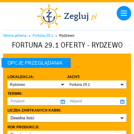
Strona główna
Fortuna 29.1
Rydzewo
FORTUNA 29.1 OFERTY - RYDZEWO
OPCJE PRZEGLĄDANIA
LOKALIZACJA:
JACHT:
Rydzewo
Fortuna 29.1
TERMIN:
LICZBA ZAMYKANYCH KABIN:
Dowolna ilość
co najmniej 1
ROK PRODUKCJI:
co najmniej 2