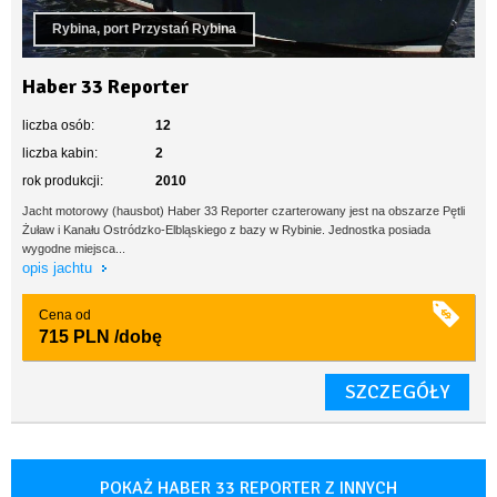
Rybina, port Przystań Rybina
Haber 33 Reporter
liczba osób:
12
liczba kabin:
2
rok produkcji:
2010
Jacht motorowy (hausbot) Haber 33 Reporter czarterowany jest na obszarze Pętli
Żuław i Kanału Ostródzko-Elbląskiego z bazy w Rybinie. Jednostka posiada
wygodne miejsca...
opis jachtu
Cena od
715 PLN
/dobę
SZCZEGÓŁY
POKAŻ HABER 33 REPORTER Z INNYCH