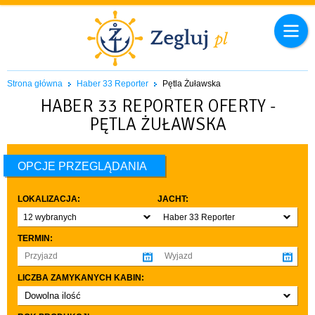
Strona główna
Haber 33 Reporter
Pętla Żuławska
HABER 33 REPORTER OFERTY -
PĘTLA ŻUŁAWSKA
OPCJE PRZEGLĄDANIA
LOKALIZACJA:
JACHT:
12 wybranych
Haber 33 Reporter
TERMIN:
LICZBA ZAMYKANYCH KABIN:
Dowolna ilość
co najmniej 1