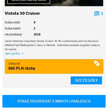
Ślesin, port Marina Ślesin
Vistula 30 Cruiser
1
liczba osób:
8
liczba kabin:
2
rok produkcji:
2018
Jacht motorowy (hausbot) Vistula Cruiser 30 SE czarterowany jest na obszarze
Wielkiej Pętli Wielkopolski z bazy w Ślesinie. Jednostka posiada wygodne miejsca
do spania...
opis jachtu
Cena od
660 PLN
/dobę
SZCZEGÓŁY
POKAŻ HOUSEBOAT Z INNYCH LOKALIZACJI