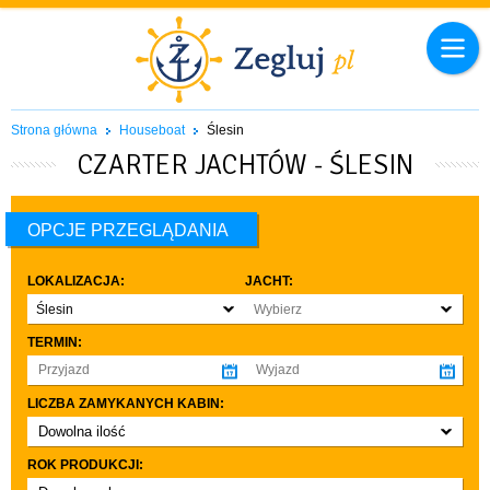
Strona główna
Houseboat
Ślesin
CZARTER JACHTÓW - ŚLESIN
OPCJE PRZEGLĄDANIA
LOKALIZACJA:
JACHT:
Ślesin
Wybierz
TERMIN:
LICZBA ZAMYKANYCH KABIN:
Dowolna ilość
co najmniej 1
ROK PRODUKCJI:
co najmniej 2