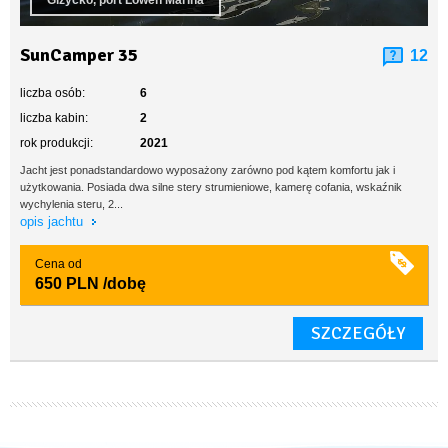
Giżycko, port Lowen Marina
SunCamper 35
12
liczba osób:
6
liczba kabin:
2
rok produkcji:
2021
Jacht jest ponadstandardowo wyposażony zarówno pod kątem komfortu jak i
użytkowania. Posiada dwa silne stery strumieniowe, kamerę cofania, wskaźnik
wychylenia steru, 2...
opis jachtu
Cena od
650 PLN
/dobę
SZCZEGÓŁY