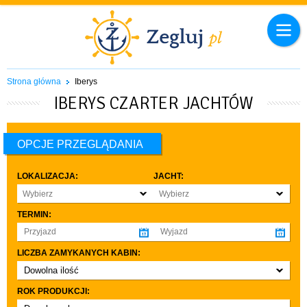
Strona główna
Iberys
IBERYS CZARTER JACHTÓW
OPCJE PRZEGLĄDANIA
LOKALIZACJA:
JACHT:
Wybierz
Wybierz
TERMIN:
LICZBA ZAMYKANYCH KABIN:
Dowolna ilość
co najmniej 1
ROK PRODUKCJI:
co najmniej 2