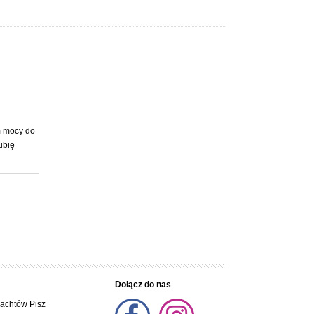
m mocy do
ubię
Dołącz do nas
jachtów Pisz