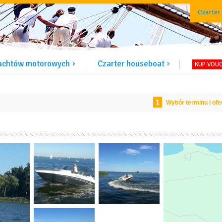
Czarter
jachtów motorowych
Czarter houseboat
KUP VOU
1
Wybór terminu i ofe