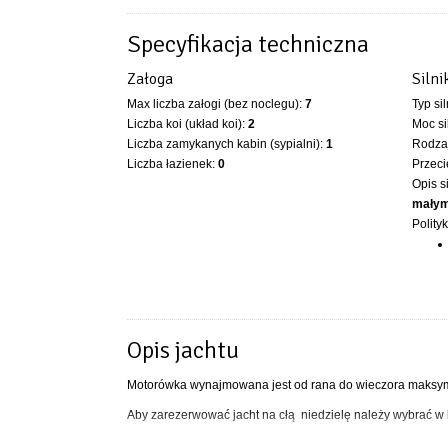
Specyfikacja techniczna
Załoga
Silni
Max liczba załogi (bez noclegu):
7
Typ si
Liczba koi (układ koi):
2
Moc si
Liczba zamykanych kabin (sypialni):
1
Rodzaj
Liczba łazienek:
0
Przeci
Opis s
małym
Polity
Opis jachtu
Motorówka wynajmowana jest od rana do wieczora maksyma
Aby zarezerwować jacht na cłą niedzielę należy wybrać w k
AM555