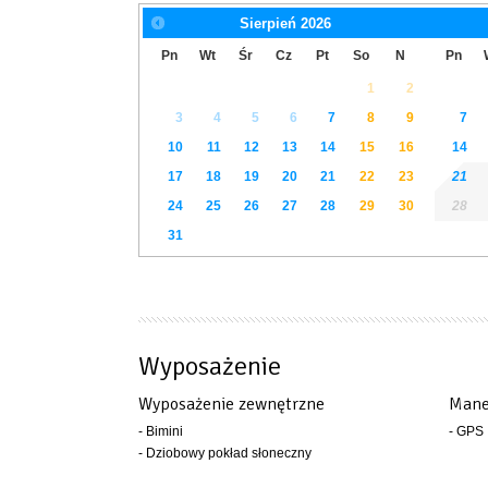
Sierpień
2026
Pn
Wt
Śr
Cz
Pt
So
N
Pn
1
2
3
4
5
6
7
8
9
7
10
11
12
13
14
15
16
14
17
18
19
20
21
22
23
21
24
25
26
27
28
29
30
28
31
Wyposażenie
Wyposażenie zewnętrzne
Mane
- Bimini
- GPS
- Dziobowy pokład słoneczny