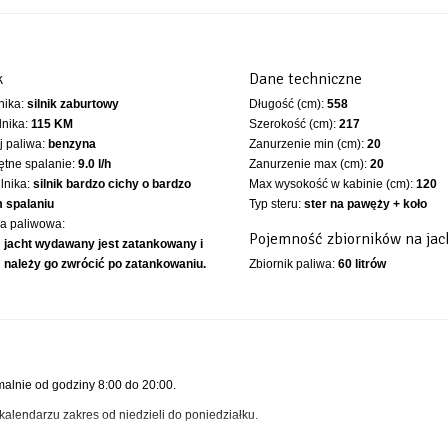
k
Dane techniczne
lnika:
silnik zaburtowy
Długość (cm):
558
lnika:
115 KM
Szerokość (cm):
217
 paliwa:
benzyna
Zanurzenie min (cm):
20
ętne spalanie:
9.0 l/h
Zanurzenie max (cm):
20
ilnika:
silnik bardzo cichy o bardzo
Max wysokość w kabinie (cm):
120
 spalaniu
Typ steru:
ster na pawęży + koło
ka paliwowa:
Pojemność zbiorników na jac
jacht wydawany jest zatankowany i
należy go zwrócić po zatankowaniu.
Zbiornik paliwa:
60 litrów
lnie od godziny 8:00 do 20:00.
alendarzu zakres od niedzieli do poniedziałku.