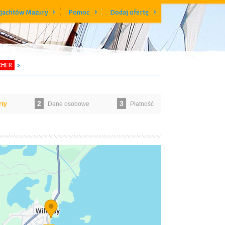
 jachtów Mazury
Pomoc
Dodaj ofertę
CHER
2
3
rty
Dane osobowe
Płatność