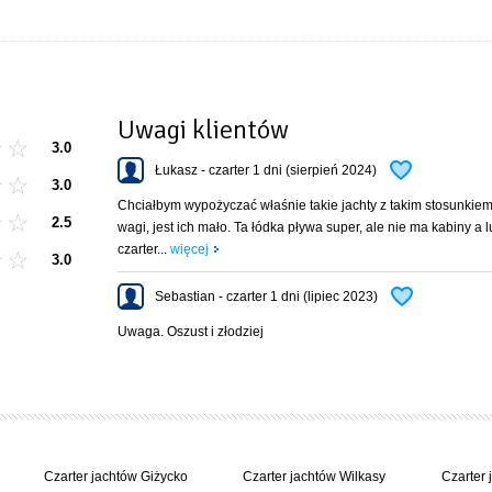
h. Otwary pokład pokryty materacami zapewnia komfort.
Uwagi klientów
3.0
Łukasz - czarter 1 dni (sierpień 2024)
3.0
Chciałbym wypożyczać właśnie takie jachty z takim stosunkie
2.5
wagi, jest ich mało. Ta łódka pływa super, ale nie ma kabiny a l
czarter...
więcej
3.0
Sebastian - czarter 1 dni (lipiec 2023)
Uwaga. Oszust i złodziej
Czarter jachtów Giżycko
Czarter jachtów Wilkasy
Czarter 