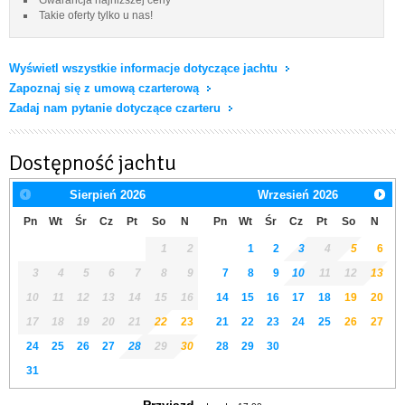
Takie oferty tylko u nas!
Wyświetl wszystkie informacje dotyczące jachtu
Zapoznaj się z umową czarterową
Zadaj nam pytanie dotyczące czarteru
Dostępność jachtu
Sierpień
2026
Wrzesień
2026
Pn
Wt
Śr
Cz
Pt
So
N
Pn
Wt
Śr
Cz
Pt
So
N
1
2
1
2
3
4
5
6
3
4
5
6
7
8
9
7
8
9
10
11
12
13
10
11
12
13
14
15
16
14
15
16
17
18
19
20
17
18
19
20
21
22
23
21
22
23
24
25
26
27
24
25
26
27
28
29
30
28
29
30
31
Przyjazd