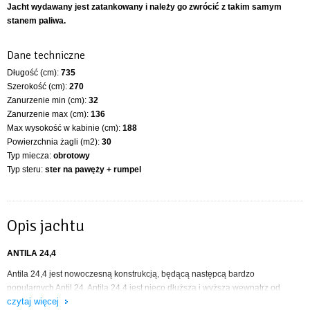
Jacht wydawany jest zatankowany i należy go zwrócić z takim samym
stanem paliwa.
Dane techniczne
Długość (cm):
735
Szerokość (cm):
270
Zanurzenie min (cm):
32
Zanurzenie max (cm):
136
Max wysokość w kabinie (cm):
188
Powierzchnia żagli (m2):
30
Typ miecza:
obrotowy
Typ steru:
ster na pawęży + rumpel
Opis jachtu
ANTILA 24,4
Antila 24,4 jest nowoczesną konstrukcją, będącą następcą bardzo
popularnych Antil 24. Antila 24,4 jest nieco dłuższa i wyższa wewnątrz od
czytaj więcej
swojej poprzedniczki, co przekłada się na więcej miejsca w środku. Mimo