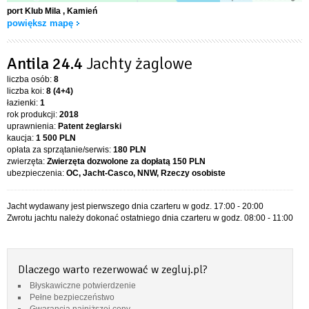
port Klub Mila
, Kamień
powiększ mapę
Antila 24.4
Jachty żaglowe
liczba osób:
8
liczba koi:
8 (4+4)
łazienki:
1
rok produkcji:
2018
uprawnienia:
Patent żeglarski
kaucja:
1 500 PLN
opłata za sprzątanie/serwis:
180 PLN
zwierzęta:
Zwierzęta dozwolone za dopłatą
150 PLN
ubezpieczenia:
OC, Jacht-Casco, NNW, Rzeczy osobiste
Jacht wydawany jest pierwszego dnia czarteru w godz. 17:00 - 20:00
Zwrotu jachtu należy dokonać ostatniego dnia czarteru w godz. 08:00 - 11:00
Dlaczego warto rezerwować w zegluj.pl?
Błyskawiczne potwierdzenie
Pełne bezpieczeństwo
Gwarancja najniższej ceny