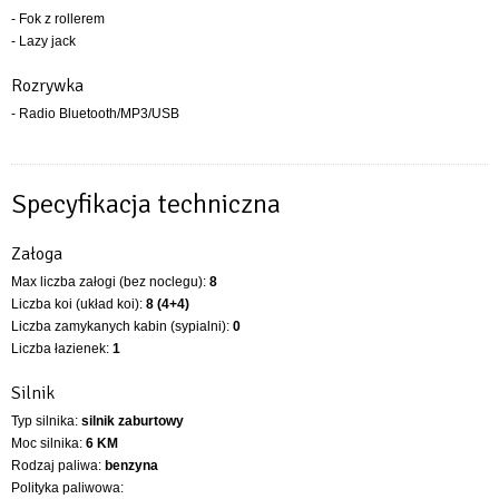
- Fok z rollerem
- Lazy jack
Rozrywka
- Radio Bluetooth/MP3/USB
Specyfikacja techniczna
Załoga
Max liczba załogi (bez noclegu):
8
Liczba koi (układ koi):
8 (4+4)
Liczba zamykanych kabin (sypialni):
0
Liczba łazienek:
1
Silnik
Typ silnika:
silnik zaburtowy
Moc silnika:
6 KM
Rodzaj paliwa:
benzyna
Polityka paliwowa: