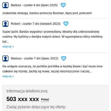
Instalacja 230V – przy podłączeniu do prądu na kei, 2 gniazda 230V
Bartosz - czarter 4 dni (lipiec 2025)
Radio z mp3
znakomita obsługa, bardzo pomocny Bosman, fajny port, polecam!
WC chemiczne
Stół w kokpicie
Robert - czarter 7 dni (sierpień 2023)
Wydawanie jachtów odbywa się w godzinach 17:00 – 20:00 (lub po
Super jacht. Bardzo wygodny i przemyślany. Idealny dla czteroosobowej
telefonicznym uzgodnieniu innej pory), a zdawanie jachtu po zakończeniu
rodziny. My byliśmy z dwójka małych dzieci. W egzemplarzu który mieliśmy
czarteru – do godziny 11:00 ostatniego dnia.
był...
W cenie czarteru darmowy postój w porcie macierzystym.
więcej
DOPŁATY:
czarter do 3 dób (włącznie) – dopłata 15%
Mariusz - czarter 7 dni (lipiec 2022)
zwierzę na jachcie – 150 zł
Na wstępie zaznaczę, że jachtów jest kilka w każdej klasie i być może inne
opróżnianie toalety chemicznej i morskiej – 200 zł
całkiem się różniły. Jachty są nowe, raczej niezniszczone i raczej...
Opłata za sprzątanie jachtu (obligatoryjna) - 180zł
więcej
Informacja telefoniczna:
503 xxx xxx
Pokaż
Zadaj pytanie dotyczące tej oferty: