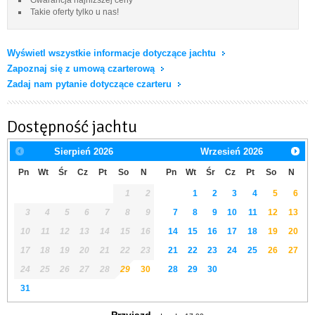
Takie oferty tylko u nas!
Wyświetl wszystkie informacje dotyczące jachtu
Zapoznaj się z umową czarterową
Zadaj nam pytanie dotyczące czarteru
Dostępność jachtu
Sierpień
2026
Wrzesień
2026
Pn
Wt
Śr
Cz
Pt
So
N
Pn
Wt
Śr
Cz
Pt
So
N
1
2
1
2
3
4
5
6
3
4
5
6
7
8
9
7
8
9
10
11
12
13
10
11
12
13
14
15
16
14
15
16
17
18
19
20
17
18
19
20
21
22
23
21
22
23
24
25
26
27
24
25
26
27
28
29
30
28
29
30
31
Przyjazd