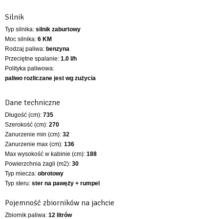
Silnik
Typ silnika:
silnik zaburtowy
Moc silnika:
6 KM
Rodzaj paliwa:
benzyna
Przeciętne spalanie:
1.0 l/h
Polityka paliwowa:
paliwo rozliczane jest wg zużycia
Dane techniczne
Długość (cm):
735
Szerokość (cm):
270
Zanurzenie min (cm):
32
Zanurzenie max (cm):
136
Max wysokość w kabinie (cm):
188
Powierzchnia żagli (m2):
30
Typ miecza:
obrotowy
Typ steru:
ster na pawęży + rumpel
Pojemność zbiorników na jachcie
Zbiornik paliwa:
12 litrów