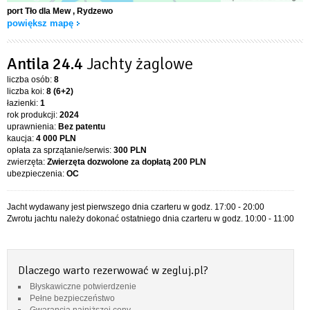
port Tło dla Mew
, Rydzewo
powiększ mapę
Antila 24.4
Jachty żaglowe
liczba osób:
8
liczba koi:
8 (6+2)
łazienki:
1
rok produkcji:
2024
uprawnienia:
Bez patentu
kaucja:
4 000 PLN
opłata za sprzątanie/serwis:
300 PLN
zwierzęta:
Zwierzęta dozwolone za dopłatą
200 PLN
ubezpieczenia:
OC
Jacht wydawany jest pierwszego dnia czarteru w godz. 17:00 - 20:00
Zwrotu jachtu należy dokonać ostatniego dnia czarteru w godz. 10:00 - 11:00
Dlaczego warto rezerwować w zegluj.pl?
Błyskawiczne potwierdzenie
Pełne bezpieczeństwo
Gwarancja najniższej ceny