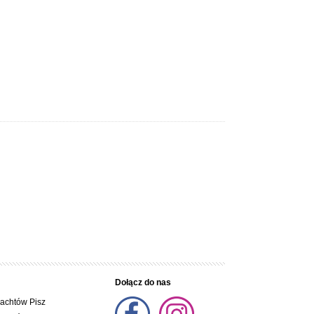
esnego
dę na
Dołącz do nas
nkcje jak
jachtów Pisz