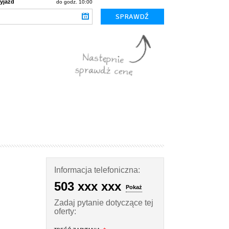
yjazd
do godz. 10:00
Informacja telefoniczna:
503 xxx xxx
Pokaż
Zadaj pytanie dotyczące tej
oferty: