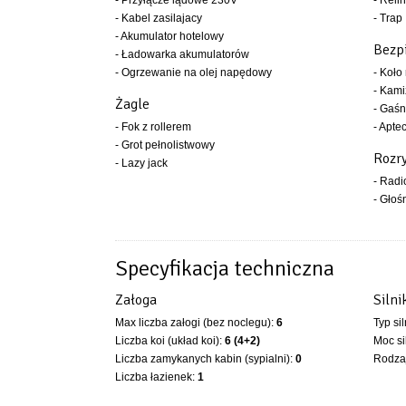
- Przyłącze lądowe 230V
- Relin
- Kabel zasilajacy
- Trap
- Akumulator hotelowy
Bezp
- Ładowarka akumulatorów
- Ogrzewanie na olej napędowy
- Koło
- Kami
Żagle
- Gaśn
- Fok z rollerem
- Apte
- Grot pełnolistwowy
Rozr
- Lazy jack
- Rad
- Głoś
Specyfikacja techniczna
Załoga
Silni
Max liczba załogi (bez noclegu):
6
Typ si
Liczba koi (układ koi):
6 (4+2)
Moc si
Liczba zamykanych kabin (sypialni):
0
Rodzaj
Liczba łazienek:
1