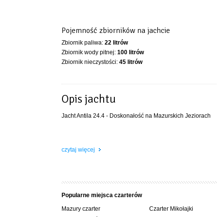
Pojemność zbiorników na jachcie
Zbiornik paliwa:
22 litrów
Zbiornik wody pitnej:
100 litrów
Zbiornik nieczystości:
45 litrów
Opis jachtu
Jacht Antila 24.4 - Doskonałość na Mazurskich Jeziorach
Wprowadzony w 2023 roku przez polskiego projektanta Jack
czytaj więcej
żeglarstwa. Łącząc zaawansowaną technologię żeglarską z 
Mazurach.
Unikalny Projekt i Łatwa Obsługa
Popularne miejsca czarterów
Antila 24.4 wyróżnia się prostotą obsługi dzięki ergonomi
Mazury czarter
Czarter Mikołajki