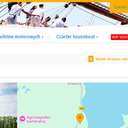
Czarter
jachtów motorowych
Czarter houseboat
KUP VOU
1
Wybór terminu i ofe