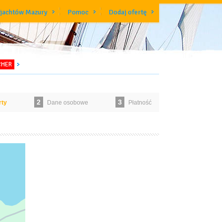
 jachtów Mazury
Pomoc
Dodaj ofertę
CHER
2
3
rty
Dane osobowe
Płatność