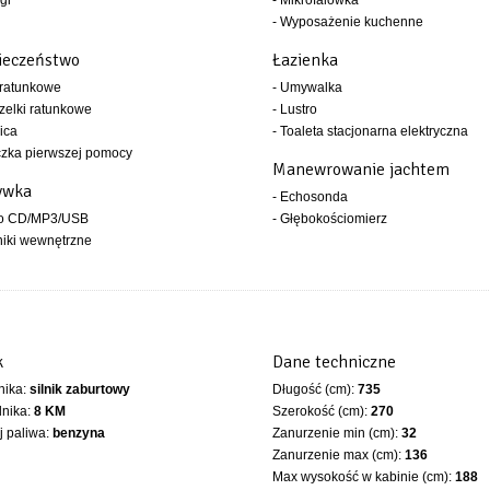
gi
- Mikrofalówka
- Wyposażenie kuchenne
ieczeństwo
Łazienka
 ratunkowe
- Umywalka
zelki ratunkowe
- Lustro
ica
- Toaleta stacjonarna elektryczna
czka pierwszej pomocy
Manewrowanie jachtem
ywka
- Echosonda
io CD/MP3/USB
- Głębokościomierz
niki wewnętrzne
k
Dane techniczne
lnika:
silnik zaburtowy
Długość (cm):
735
lnika:
8 KM
Szerokość (cm):
270
 paliwa:
benzyna
Zanurzenie min (cm):
32
Zanurzenie max (cm):
136
Max wysokość w kabinie (cm):
188