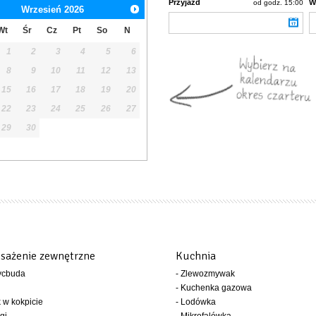
Przyjazd
W
od godz. 15:00
Wrzesień
2026
Wt
Śr
Cz
Pt
So
N
1
2
3
4
5
6
8
9
10
11
12
13
15
16
17
18
19
20
22
23
24
25
26
27
29
30
sażenie zewnętrzne
Kuchnia
ycbuda
- Zlewozmywak
- Kuchenka gazowa
k w kokpicie
- Lodówka