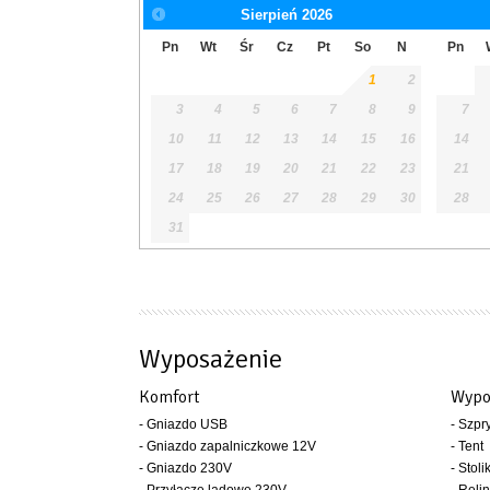
Sierpień
2026
Pn
Wt
Śr
Cz
Pt
So
N
Pn
1
2
3
4
5
6
7
8
9
7
10
11
12
13
14
15
16
14
17
18
19
20
21
22
23
21
24
25
26
27
28
29
30
28
31
Wyposażenie
Komfort
Wypo
- Gniazdo USB
- Szpr
- Gniazdo zapalniczkowe 12V
- Tent
- Gniazdo 230V
- Stoli