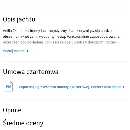
Opis jachtu
Antila 24 to przestronny jacht turystyczny charakteryzujący się bardzo
obszernym wnętrzem i wygodną messą. Funkcjonalnie zagospodarowana
przestrzeń pod pokładem pomieści załogę 8 osób ( 5 dorosłych +3dzieci).
Bezpieczny, komfortowy i korzystny cenowo czarter jachtu. Świetnie sprawdza
czytaj więcej
się dla początkujących żeglarzy chcących pożeglować po Mazurach! Grot
posiada 2 refbanty i system szybkiego refowania!
Jacht
obsługujemy wyłącznie
siłą mięśni.
Umowa czarterowa
Zapoznaj się z wzorem umowy czarterowej. Pobierz dokument
Opinie
Średnie oceny