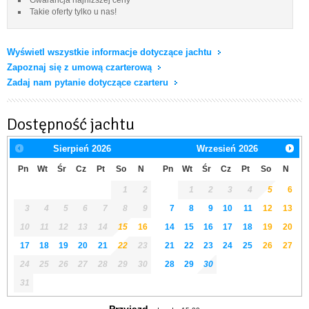
Takie oferty tylko u nas!
Wyświetl wszystkie informacje dotyczące jachtu
Zapoznaj się z umową czarterową
Zadaj nam pytanie dotyczące czarteru
Dostępność jachtu
Sierpień
2026
Wrzesień
2026
Pn
Wt
Śr
Cz
Pt
So
N
Pn
Wt
Śr
Cz
Pt
So
N
1
2
1
2
3
4
5
6
3
4
5
6
7
8
9
7
8
9
10
11
12
13
10
11
12
13
14
15
16
14
15
16
17
18
19
20
17
18
19
20
21
22
23
21
22
23
24
25
26
27
24
25
26
27
28
29
30
28
29
30
31
Przyjazd