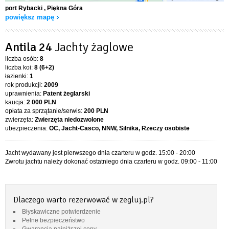
port Rybacki
, Piękna Góra
powiększ mapę
Antila 24
Jachty żaglowe
liczba osób:
8
liczba koi:
8 (6+2)
łazienki:
1
rok produkcji:
2009
uprawnienia:
Patent żeglarski
kaucja:
2 000 PLN
opłata za sprzątanie/serwis:
200 PLN
zwierzęta:
Zwierzęta niedozwolone
ubezpieczenia:
OC, Jacht-Casco, NNW, Silnika, Rzeczy osobiste
Jacht wydawany jest pierwszego dnia czarteru w godz. 15:00 - 20:00
Zwrotu jachtu należy dokonać ostatniego dnia czarteru w godz. 09:00 - 11:00
Dlaczego warto rezerwować w zegluj.pl?
Błyskawiczne potwierdzenie
Pełne bezpieczeństwo
Gwarancja najniższej ceny