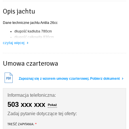
Opis jachtu
Dane techniczne jachtu Antila 26cc
długość kadłuba 780cm
długość całkowita 830cm
czytaj więcej
szerokość całkowita 290 cm
wysokość w kabinie 186 cm
zanurzenie 39-162 cm
powierzchnia żagli 35,5 m2
Umowa czarterowa
silnik doczepny 9,8 KM
maksymalna liczba osób 8
ogrzewanie
Zapoznaj się z wzorem umowy czarterowej. Pobierz dokument
lodówka sprężarkowa
dwie zamykane kabiny
Informacja telefoniczna:
zbiornik wody pitnej 120 litrów
radio i odtwarzacz Cd/Mp3
503 xxx xxx
Pokaż
gniazda 230 V i 12 V
3 porty USB
Zadaj pytanie dotyczące tej oferty:
toaleta chemiczna
TREŚĆ ZAPYTANIA:
*
Antila 26 cc to kompaktowy jacht, które może pomieścić maksymalnie osiem