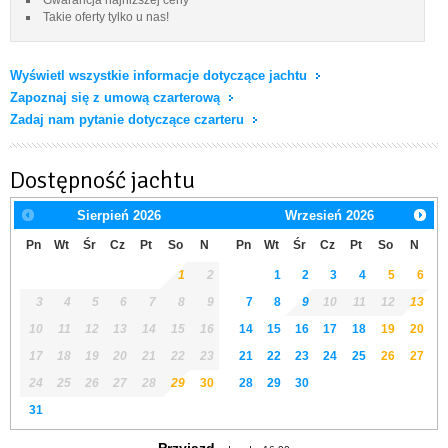
Takie oferty tylko u nas!
Wyświetl wszystkie informacje dotyczące jachtu
Zapoznaj się z umową czarterową
Zadaj nam pytanie dotyczące czarteru
Dostępność jachtu
Sierpień
2026
Wrzesień
2026
Pn
Wt
Śr
Cz
Pt
So
N
Pn
Wt
Śr
Cz
Pt
So
N
1
2
1
2
3
4
5
6
3
4
5
6
7
8
9
7
8
9
10
11
12
13
10
11
12
13
14
15
16
14
15
16
17
18
19
20
17
18
19
20
21
22
23
21
22
23
24
25
26
27
24
25
26
27
28
29
30
28
29
30
31
Przyjazd