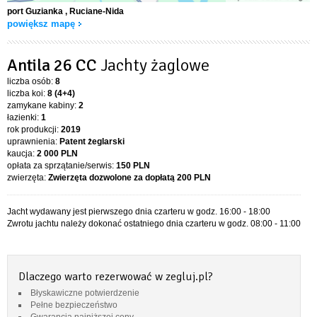
port Guzianka
, Ruciane-Nida
powiększ mapę
Antila 26 CC
Jachty żaglowe
liczba osób:
8
liczba koi:
8 (4+4)
zamykane kabiny:
2
łazienki:
1
rok produkcji:
2019
uprawnienia:
Patent żeglarski
kaucja:
2 000 PLN
opłata za sprzątanie/serwis:
150 PLN
zwierzęta:
Zwierzęta dozwolone za dopłatą
200 PLN
Jacht wydawany jest pierwszego dnia czarteru w godz. 16:00 - 18:00
Zwrotu jachtu należy dokonać ostatniego dnia czarteru w godz. 08:00 - 11:00
Dlaczego warto rezerwować w zegluj.pl?
Błyskawiczne potwierdzenie
Pełne bezpieczeństwo
Gwarancja najniższej ceny