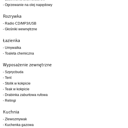
- Ogrzewanie na olej napędowy
Rozrywka
- Radio CD/MP3/USB
- Głośniki wewnętrzne
Łazienka
- Umywalka
- Toaleta chemiczna
Wyposażenie zewnętrzne
- Szprycbuda
- Tent
- Stolik w kokpicie
- Teak w kokpicie
- Drabinka zaburtowa rufowa
- Relingi
Kuchnia
- Zlewozmywak
- Kuchenka gazowa