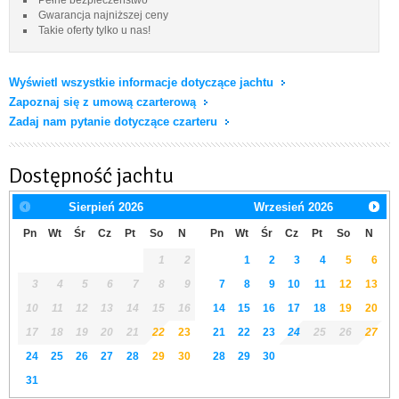
Gwarancja najniższej ceny
Takie oferty tylko u nas!
Wyświetl wszystkie informacje dotyczące jachtu
Zapoznaj się z umową czarterową
Zadaj nam pytanie dotyczące czarteru
Dostępność jachtu
Sierpień
2026
Wrzesień
2026
Pn
Wt
Śr
Cz
Pt
So
N
Pn
Wt
Śr
Cz
Pt
So
N
1
2
1
2
3
4
5
6
3
4
5
6
7
8
9
7
8
9
10
11
12
13
10
11
12
13
14
15
16
14
15
16
17
18
19
20
17
18
19
20
21
22
23
21
22
23
24
25
26
27
24
25
26
27
28
29
30
28
29
30
31