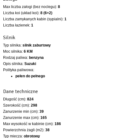
Max liczba załogi (bez noclegu):
8
Liczba koi (układ koi):
8 (6+2)
Liczba zamykanych kabin (sypialni):
1
Liczba łazienek:
1
Silnik
Typ silnika:
silnik zaburtowy
Moc silnika:
6 KM
Rodzaj paliwa:
benzyna
Opis silnika:
Suzuki
Polityka paliwowa:
pełen do pełnego
Dane techniczne
Długość (cm):
824
Szerokość (cm):
298
Zanurzenie min (cm):
39
Zanurzenie max (cm):
165
Max wysokość w kabinie (cm):
186
Powierzchnia żagli (m2):
38
Typ miecza:
obrotowy