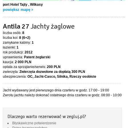
port Hotel Tajty
, Wilkasy
powiększ mapę
Antila 27
Jachty żaglowe
liczba osób:
8
liczba koi:
8 (6+2)
zamykane kabiny:
1
łazienki:
1
rok produkcji:
2012
uprawnienia:
Patent żeglarski
kaucja:
2 000 PLN
opłata za sprzątanie/serwis:
200 PLN
zwierzęta:
Zwierzęta dozwolone za dopłatą
300 PLN
ubezpieczenia:
OC, Jacht-Casco, Silnika, Rzeczy osobiste
Jacht wydawany jest pierwszego dnia czarteru w godz. 17:00 - 19:00
Zwrotu jachtu należy dokonać ostatniego dnia czarteru w godz. 08:00 - 10:00
Dlaczego warto rezerwować w zegluj.pl?
Błyskawiczne potwierdzenie
Pełne bezpieczeństwo