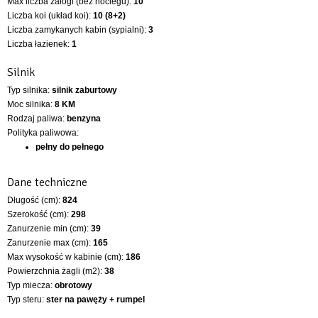
Max liczba załogi (bez noclegu):
10
Liczba koi (układ koi):
10 (8+2)
Liczba zamykanych kabin (sypialni):
3
Liczba łazienek:
1
Silnik
Typ silnika:
silnik zaburtowy
Moc silnika:
8 KM
Rodzaj paliwa:
benzyna
Polityka paliwowa:
pełny do pełnego
Dane techniczne
Długość (cm):
824
Szerokość (cm):
298
Zanurzenie min (cm):
39
Zanurzenie max (cm):
165
Max wysokość w kabinie (cm):
186
Powierzchnia żagli (m2):
38
Typ miecza:
obrotowy
Typ steru:
ster na pawęży + rumpel