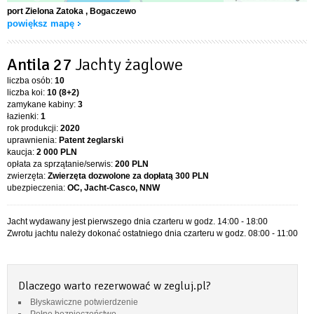
port Zielona Zatoka
, Bogaczewo
powiększ mapę
Antila 27
Jachty żaglowe
liczba osób:
10
liczba koi:
10 (8+2)
zamykane kabiny:
3
łazienki:
1
rok produkcji:
2020
uprawnienia:
Patent żeglarski
kaucja:
2 000 PLN
opłata za sprzątanie/serwis:
200 PLN
zwierzęta:
Zwierzęta dozwolone za dopłatą
300 PLN
ubezpieczenia:
OC, Jacht-Casco, NNW
Jacht wydawany jest pierwszego dnia czarteru w godz. 14:00 - 18:00
Zwrotu jachtu należy dokonać ostatniego dnia czarteru w godz. 08:00 - 11:00
Dlaczego warto rezerwować w zegluj.pl?
Błyskawiczne potwierdzenie
Pełne bezpieczeństwo