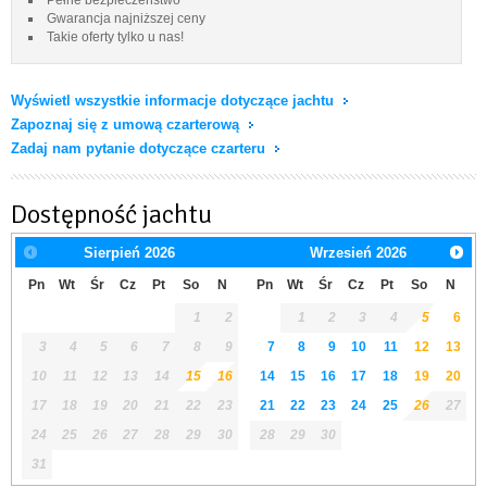
Gwarancja najniższej ceny
Takie oferty tylko u nas!
Wyświetl wszystkie informacje dotyczące jachtu
Zapoznaj się z umową czarterową
Zadaj nam pytanie dotyczące czarteru
Dostępność jachtu
Sierpień
2026
Wrzesień
2026
Pn
Wt
Śr
Cz
Pt
So
N
Pn
Wt
Śr
Cz
Pt
So
N
1
2
1
2
3
4
5
6
3
4
5
6
7
8
9
7
8
9
10
11
12
13
10
11
12
13
14
15
16
14
15
16
17
18
19
20
17
18
19
20
21
22
23
21
22
23
24
25
26
27
24
25
26
27
28
29
30
28
29
30
31