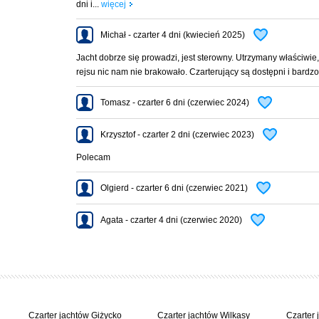
dni i...
więcej
Michał - czarter 4 dni (kwiecień 2025)
Jacht dobrze się prowadzi, jest sterowny. Utrzymany właściwie
łukących i sztućców, garnków, patelnia, itp.
rejsu nic nam nie brakowało. Czarterujący są dostępni i bardzo
Tomasz - czarter 6 dni (czerwiec 2024)
ych załogi
Krzysztof - czarter 2 dni (czerwiec 2023)
Polecam
Olgierd - czarter 6 dni (czerwiec 2021)
Agata - czarter 4 dni (czerwiec 2020)
Czarter jachtów Giżycko
Czarter jachtów Wilkasy
Czarter 