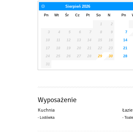
Sierpień
2026
Pn
Wt
Śr
Cz
Pt
So
N
Pn
1
2
3
4
5
6
7
8
9
7
10
11
12
13
14
15
16
14
17
18
19
20
21
22
23
21
24
25
26
27
28
29
30
28
31
Wyposażenie
Kuchnia
Łazi
- Lodówka
- Toal