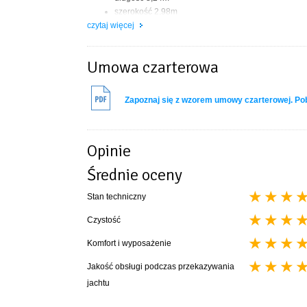
szerokość 2,98m
czytaj więcej
wysokość w kabinie 1,85m
zanurzenie min/max - 0,38/1,60m
powierzchnia żagli - 38m2
Umowa czarterowa
ilość koi - 8+2 [trzy kabiny dwuosobowe zamykane, 
m
Zapoznaj się z wzorem umowy czarterowej. P
WYPOSAŻENIE:
wymagane uprawnienia : żeglarz jachtowy
Opinie
zaburtowy silnik YAMAHA 8 KM
Średnie oceny
miecz uchylny, nieuciążliwy w obsłudze
WC chemiczne, umywalka
Stan techniczny
grot z możliwością refowania
l
i
azy Jack
Czystość
rol fok - sztywny sztag
patent do kładzenia masztu
Komfort i wyposażenie
reling
radio CD
Jakość obsługi podczas przekazywania
TELEWIZOR
jachtu
tent
szpryc buda