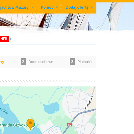
 jachtów Mazury
Pomoc
Dodaj ofertę
CHER
2
3
rty
Dane osobowe
Płatność