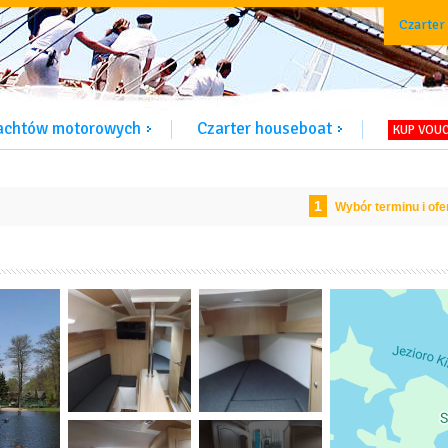
Czarter
jachtów motorowych
Czarter houseboat
KUP VOU
1
Wybór terminu i ofe