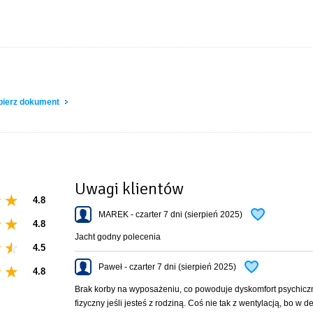
dziobowa + dwie rufowe ] kabina dziobowa dł 2 m szer 1,45 kabiny rufowe dł 2 m sz
obierz dokument
Uwagi klientów
4.8
MAREK - czarter 7 dni (sierpień 2025)
4.8
Jacht godny polecenia
4.5
Paweł - czarter 7 dni (sierpień 2025)
4.8
Brak korby na wyposażeniu, co powoduje dyskomfort psychiczn
fizyczny jeśli jesteś z rodziną. Coś nie tak z wentylacją, bo w 