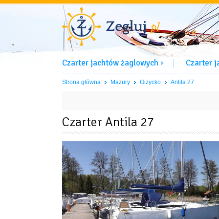
Czarter jachtów żaglowych
Czarter 
Strona główna
Mazury
Giżycko
Antila 27
Czarter Antila 27