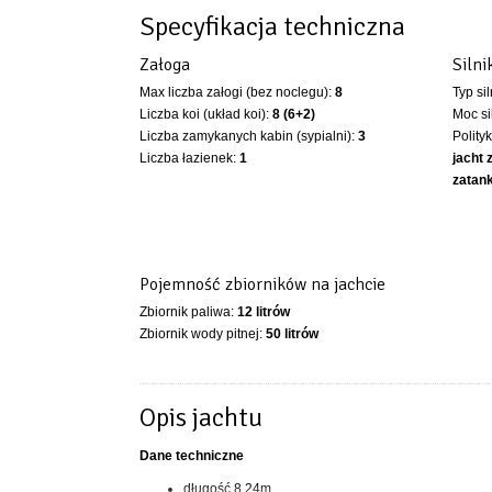
Specyfikacja techniczna
Załoga
Silni
Max liczba załogi (bez noclegu):
8
Typ si
Liczba koi (układ koi):
8 (6+2)
Moc si
Liczba zamykanych kabin (sypialni):
3
Polity
Liczba łazienek:
1
jacht 
zatank
Pojemność zbiorników na jachcie
Zbiornik paliwa:
12 litrów
Zbiornik wody pitnej:
50 litrów
Opis jachtu
Dane techniczne
długość 8,24m