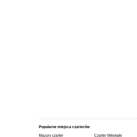
oświetlenie elektryczne 12V i [ 220 V w porcie ]
gniazdo do ładowania tel. kom.
lodówka
ogrzewanie
kambuz: kuchenka dwupalnikowa, komplet naczyń niet
instalacja wodna
apteczka
ubezpieczenie Jach tCASCO, OC, NW
ubezpieczenie silnika od kradzieży i rzeczy osobist
środki ratunkowe
gaśnica
stolik w kokpicie.
drabinka rufowa
butla gazowa [ napełniona] + zbiornik paliwa 5 l
dwa akumulatory 100 Ah
prostownik
Popularne miejsca czarterów
Mazury czarter
Czarter Mikołajki