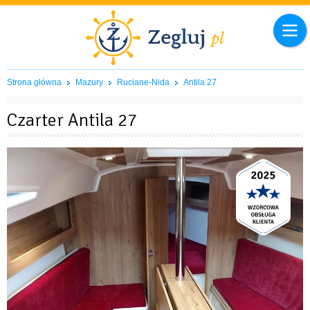
Strona główna
Mazury
Ruciane-Nida
Antila 27
Czarter Antila 27