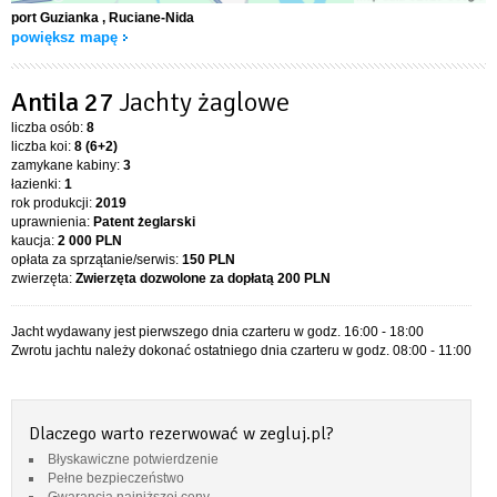
port Guzianka
, Ruciane-Nida
powiększ mapę
Antila 27
Jachty żaglowe
liczba osób:
8
liczba koi:
8 (6+2)
zamykane kabiny:
3
łazienki:
1
rok produkcji:
2019
uprawnienia:
Patent żeglarski
kaucja:
2 000 PLN
opłata za sprzątanie/serwis:
150 PLN
zwierzęta:
Zwierzęta dozwolone za dopłatą
200 PLN
Jacht wydawany jest pierwszego dnia czarteru w godz. 16:00 - 18:00
Zwrotu jachtu należy dokonać ostatniego dnia czarteru w godz. 08:00 - 11:00
Dlaczego warto rezerwować w zegluj.pl?
Błyskawiczne potwierdzenie
Pełne bezpieczeństwo
Gwarancja najniższej ceny