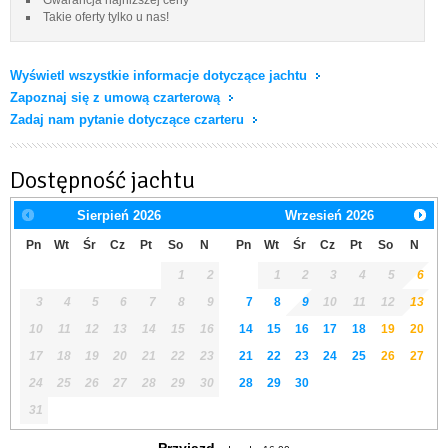
Takie oferty tylko u nas!
Wyświetl wszystkie informacje dotyczące jachtu
Zapoznaj się z umową czarterową
Zadaj nam pytanie dotyczące czarteru
Dostępność jachtu
Sierpień
2026
Wrzesień
2026
Pn
Wt
Śr
Cz
Pt
So
N
Pn
Wt
Śr
Cz
Pt
So
N
1
2
1
2
3
4
5
6
3
4
5
6
7
8
9
7
8
9
10
11
12
13
10
11
12
13
14
15
16
14
15
16
17
18
19
20
17
18
19
20
21
22
23
21
22
23
24
25
26
27
24
25
26
27
28
29
30
28
29
30
31
Przyjazd