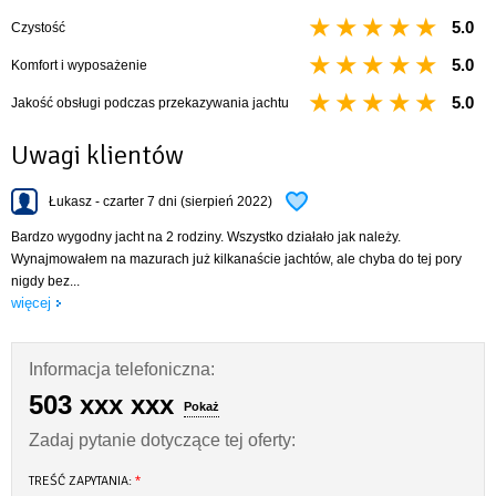
miska do sałatek, chochla do zupy, 2 garnki, patelnia, czajnik
wiadro i szczotka do czyszczenia
5.0
Czystość
WC chemiczne (na życzenie)
5.0
Komfort i wyposażenie
skrzynka narzędziowa + zapasowe szekle
mapy Wielkich Jezior Mazurskich
5.0
Jakość obsługi podczas przekazywania jachtu
Uwagi klientów
Łukasz - czarter 7 dni (sierpień 2022)
Bardzo wygodny jacht na 2 rodziny. Wszystko działało jak należy.
Wynajmowałem na mazurach już kilkanaście jachtów, ale chyba do tej pory
nigdy bez...
więcej
Informacja telefoniczna:
503 xxx xxx
Pokaż
Zadaj pytanie dotyczące tej oferty:
TREŚĆ ZAPYTANIA:
*