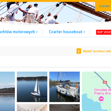
Czarter
jachtów motorowych
Czarter houseboat
KUP VOU
1
Wybór terminu i ofe