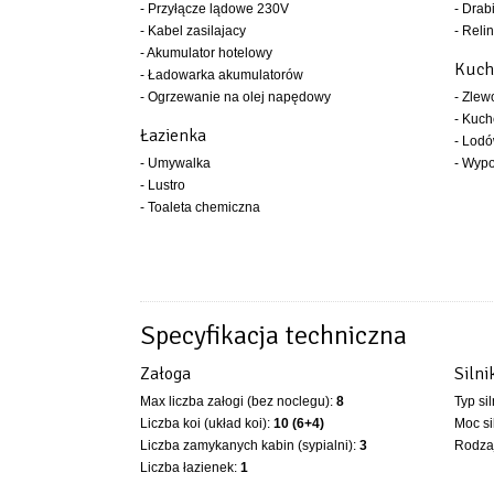
- Przyłącze lądowe 230V
- Drab
- Kabel zasilajacy
- Relin
- Akumulator hotelowy
Kuch
- Ładowarka akumulatorów
- Ogrzewanie na olej napędowy
- Zle
- Kuc
Łazienka
- Lod
- Umywalka
- Wyp
- Lustro
- Toaleta chemiczna
Specyfikacja techniczna
Załoga
Silni
Max liczba załogi (bez noclegu):
8
Typ si
Liczba koi (układ koi):
10 (6+4)
Moc si
Liczba zamykanych kabin (sypialni):
3
Rodzaj
Liczba łazienek:
1