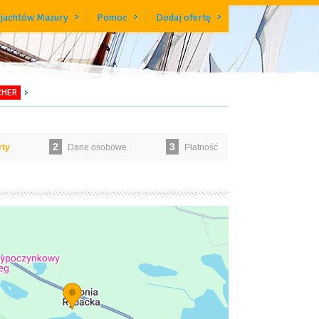
 jachtów Mazury
Pomoc
Dodaj ofertę
CHER
2
3
rty
Dane osobowe
Płatność