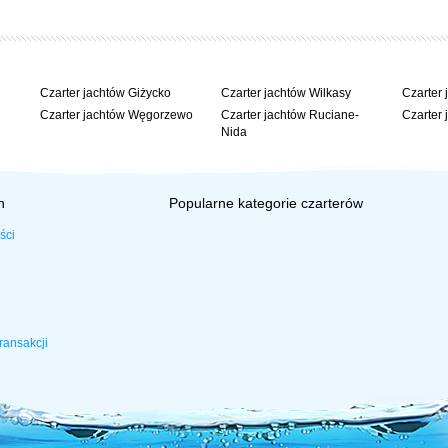
Czarter jachtów Giżycko
Czarter jachtów Wilkasy
Czarter 
Czarter jachtów Węgorzewo
Czarter jachtów Ruciane-
Czarter 
Nida
h
Popularne kategorie czarterów
lub po telefonicznym uzgodnieniu innej pory), a zdawanie jachtu po zakończeniu
owy postój w porcie Klub Mila Kamień.
ści
ransakcji
ich