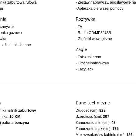
inka zaburtowa rufowa
- Zestaw naprawczy, podstawowe na
gi
- Apteczka pierwszej pomocy
nia
Rozrywka
wozmywak
- TV
henka gazowa
- Radio CD/MP3/USB
ówka
- Głośniki wewnętrzne
osażenie kuchenne
Żagle
- Fok z rollerem
- Grot pełnolistwowy
- Lazy jack
k
Dane techniczne
lnika:
silnik zaburtowy
Długość (cm):
828
lnika:
10 KM
Szerokość (cm):
307
 paliwa:
benzyna
Zanurzenie min (cm):
43
Zanurzenie max (cm):
175
Max wysokość w kabinie (cm):
186