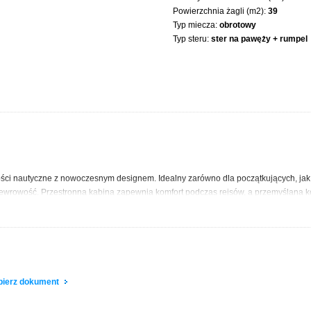
Powierzchnia żagli (m2):
39
Typ miecza:
obrotowy
Typ steru:
ster na pawęży + rumpel
ości nautyczne z nowoczesnym designem. Idealny zarówno dla początkujących, jak 
newrowość. Przestronna kabina zapewnia komfort podczas rejsów, a przemyślana k
który zapewnia wyjątkową przyjemność z pływania, niezależnie od warunków na wodzi
obierz dokument