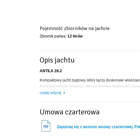
Pojemność zbiorników na jachcie
Zbiornik paliwa:
12 litrów
Opis jachtu
ANTILA 28.2
Kompaktowy jacht żaglowy, który łączy doskonałe właściw
doświadczonych żeglarzy, oferuje świetną stabilność i ma
sprawia, że Antila 28.2 jest łatwa w obsłudze. To jacht, 
czytaj więcej
Antila 28.2 - dane techniczne
Umowa czarterowa
- Rok produkcji – 2023
- Długość całkowita – 9,30 m
Zapoznaj się z wzorem umowy czarterowej. P
- Długość kadłuba – m 8,28 m
- Powierzchnia żagli – 39 m2
- Zanurzenie bez miecza / z mieczem – 0,43 / 1,75 m