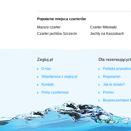
- Silnik zaburtowy 10 KM (benzynowy)
- Urządzenie sterowe – rumpel
Popularne miejsca czarterów
Wyposażenie:
Mazury czarter
Czarter Mikołajki
- 3 x 2-osobowe zamykane kabiny
Czarter jachtów Szczecin
Jachty na Kaszubach
- Kambuz (w pełni wyposażony)
- Toaleta chemiczna
- Ogrzewanie Webasto
Zegluj.pl
Dla rezerwującyc
Wydawanie jachtów odbywa się w godzinach 17:00 – 20:00 (
– do godziny 11:00 ostatniego dnia. W cenie czarteru darm
O nas
Polityka prywatno
DOPŁATY:
Współpraca z zegluj.pl
Regulamin
Kontakt
czarter do 3 dób (włącznie) – dopłata 15%
Jak to działa?
zwierzę na jachcie – 150 zł
Firmy czarterowe
Pomoc
opróżnianie toalety chemicznej i morskiej – 200 zł
Bezpieczeństwo t
Opłata za sprzątanie jachtu – 220 zł
Sprzątanie jachtu na zewnątrz i wewnątrz
Wymiana butli z gazem na pełną
Pełen serwis techniczny na szlaku Wielkich Jezior Mazursk