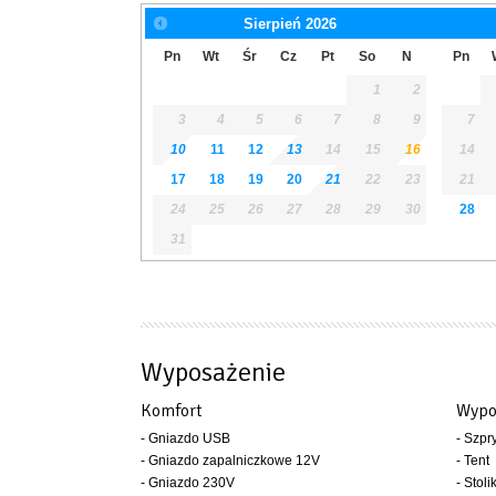
Sierpień
2026
Pn
Wt
Śr
Cz
Pt
So
N
Pn
1
2
3
4
5
6
7
8
9
7
10
11
12
13
14
15
16
14
17
18
19
20
21
22
23
21
24
25
26
27
28
29
30
28
31
Wyposażenie
Komfort
Wypo
- Gniazdo USB
- Szpr
- Gniazdo zapalniczkowe 12V
- Tent
- Gniazdo 230V
- Stoli