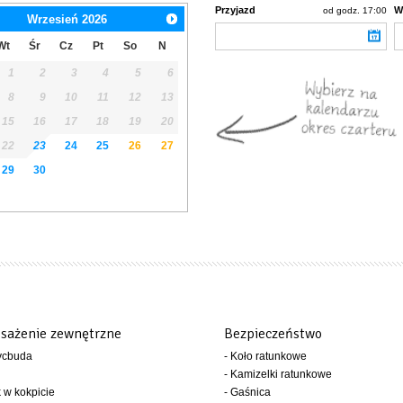
Przyjazd
W
od godz. 17:00
Wrzesień
2026
Wt
Śr
Cz
Pt
So
N
1
2
3
4
5
6
8
9
10
11
12
13
15
16
17
18
19
20
22
23
24
25
26
27
29
30
sażenie zewnętrzne
Bezpieczeństwo
ycbuda
- Koło ratunkowe
- Kamizelki ratunkowe
k w kokpicie
- Gaśnica