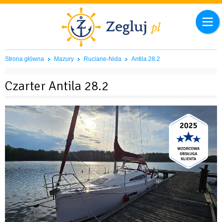
Strona główna
Mazury
Ruciane-Nida
Antila 28.2
Czarter Antila 28.2