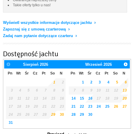
Takie oferty tylko u nas!
Wyświetl wszystkie informacje dotyczące jachtu
Zapoznaj się z umową czarterową
Zadaj nam pytanie dotyczące czarteru
Dostępność jachtu
Sierpień
2026
Wrzesień
2026
Pn
Wt
Śr
Cz
Pt
So
N
Pn
Wt
Śr
Cz
Pt
So
N
1
2
1
2
3
4
5
6
3
4
5
6
7
8
9
7
8
9
10
11
12
13
10
11
12
13
14
15
16
14
15
16
17
18
19
20
17
18
19
20
21
22
23
21
22
23
24
25
26
27
24
25
26
27
28
29
30
28
29
30
31
Przyjazd