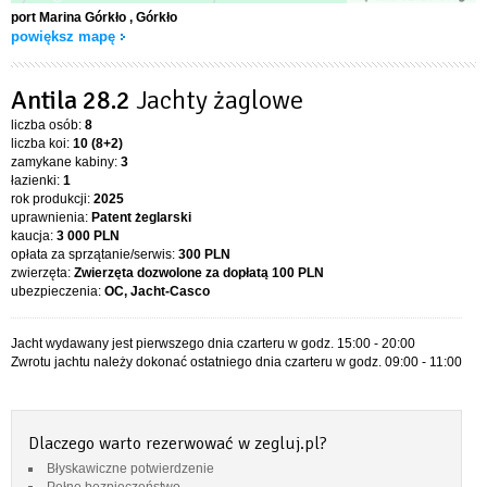
port Marina Górkło
, Górkło
powiększ mapę
Antila 28.2
Jachty żaglowe
liczba osób:
8
liczba koi:
10 (8+2)
zamykane kabiny:
3
łazienki:
1
rok produkcji:
2025
uprawnienia:
Patent żeglarski
kaucja:
3 000 PLN
opłata za sprzątanie/serwis:
300 PLN
zwierzęta:
Zwierzęta dozwolone za dopłatą
100 PLN
ubezpieczenia:
OC, Jacht-Casco
Jacht wydawany jest pierwszego dnia czarteru w godz. 15:00 - 20:00
Zwrotu jachtu należy dokonać ostatniego dnia czarteru w godz. 09:00 - 11:00
Dlaczego warto rezerwować w zegluj.pl?
Błyskawiczne potwierdzenie
Pełne bezpieczeństwo