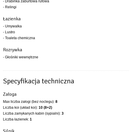
- Drabinka zaburtowa rufowa
- Relingi
Łazienka
- Umywalka
- Lustro
- Toaleta chemiczna
Rozrywka
- Głośniki wewnętrzne
Specyfikacja techniczna
Załoga
Max liczba załogi (bez noclegu):
8
Liczba koi (układ koi):
10 (8+2)
Liczba zamykanych kabin (sypialni):
3
Liczba łazienek:
1
Silnik