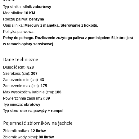
Typ silnika:
silnik zaburtowy
Moc silnika:
10 KM
Rodzaj paliwa:
benzyna
Opis silnika:
Mercury z manetką. Sterowanie z kokpitu.
Polityka paliwowa:
Pełny do pełnego. Rozliczenie zużytego paliwa z pominięciem 5l, które jest
w ramach opłaty serwisowej.
Dane techniczne
Długość (cm):
828
Szerokość (cm):
307
Zanurzenie min (cm):
43
Zanurzenie max (cm):
175
Max wysokość w kabinie (cm):
186
Powierzchnia żagli (m2):
39
Typ miecza:
obrotowy
Typ steru:
ster na pawęży + rumpel
Pojemność zbiorników na jachcie
Zbiornik paliwa:
12 litrów
Zbiornik wody pitnej:
80 litrów