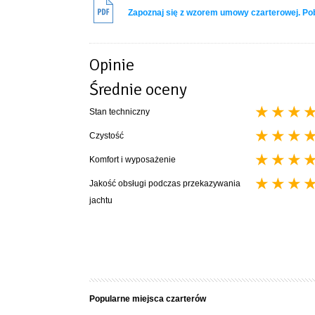
Pościel 80 zł komplet na czas czarteru: Kołdra, 2 poduszki 
Zapoznaj się z wzorem umowy czarterowej. P
Parking płatny - 40 zł/doba
Opinie
Średnie oceny
Stan techniczny
Czystość
Komfort i wyposażenie
Jakość obsługi podczas przekazywania
jachtu
Popularne miejsca czarterów