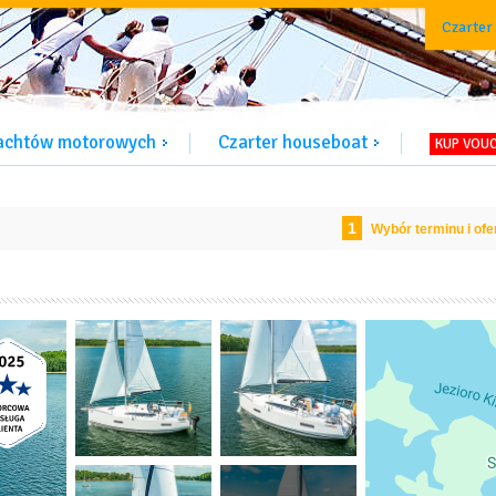
Czarter
jachtów motorowych
Czarter houseboat
KUP VOU
1
Wybór terminu i ofe