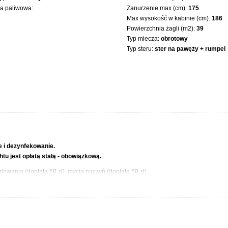
ka paliwowa:
Zanurzenie max (cm):
175
Max wysokość w kabinie (cm):
186
Powierzchnia żagli (m2):
39
Typ miecza:
obrotowy
Typ steru:
ster na pawęży + rumpel
e i dezynfekowanie.
tu jest opłatą stałą - obowiązkową.
lowania (dopłata 50 zł), mycia naczyń (dopłata 50 zł),
0 zł), WC Stacjonarnego (dopłata 200 zł).
ie w Stanica wodna Stranda, Eco Marina Giżycko, lub w porcie AZS COSA Wilkas
w Stanica wodna Stranda.
 niż port macierzysty – cena do uzgodnienia.