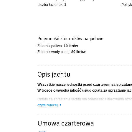
Liczba łazienek:
1
Polity
Pojemność zbiorników na jachcie
Zbiornik paliwa:
10 litrów
Zbiornik wody pitnej:
80 litrów
Opis jachtu
Wszystkie nasze jednostki przed czarterem są sprzątan
W trosce o wysoką jakość usług opłata za sprzątanie jach
Opłata za sprzątanie jachtu nie obejmuje: sklarowania ożag
W przypadku nie opróżnienia WC chemicznego (dopłata 15
czytaj więcej
Zrzut ścieków z WC Stacjonarnego, można dokonać odpłatn
znajdują się profesjonalne odsysarki ścieków jachtowych,
Umowa czarterowa
Opróżnienie WC chemicznego można dokonać bezpłatnie 
Usługa OneWay – odbiór lub/i zdanie jachtu w innym porcie