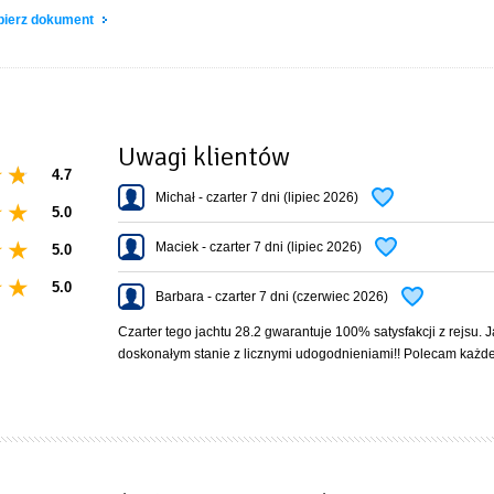
+ poszewki, prześcieradło.
obierz dokument
Uwagi klientów
4.7
Michał - czarter 7 dni (lipiec 2026)
5.0
Maciek - czarter 7 dni (lipiec 2026)
5.0
5.0
Barbara - czarter 7 dni (czerwiec 2026)
Czarter tego jachtu 28.2 gwarantuje 100% satysfakcji z rejsu. J
doskonałym stanie z licznymi udogodnieniami!! Polecam każd