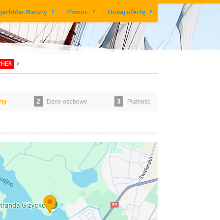
 jachtów Mazury
Pomoc
Dodaj ofertę
CHER
2
3
rty
Dane osobowe
Płatność