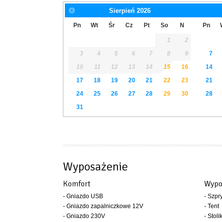
Sierpień
2026
Pn
Wt
Śr
Cz
Pt
So
N
Pn
1
2
3
4
5
6
7
8
9
7
10
11
12
13
14
15
16
14
17
18
19
20
21
22
23
21
24
25
26
27
28
29
30
28
31
Wyposażenie
Komfort
Wypo
- Gniazdo USB
- Szpr
- Gniazdo zapalniczkowe 12V
- Tent
- Gniazdo 230V
- Stoli