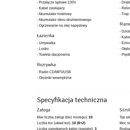
- Przyłącze lądowe 230V
- Drab
- Kabel zasilajacy
- Relin
- Akumulator hotelowy
- Trap
- Akumulator steru strumieniowego
Mane
- Ogrzewanie na olej napędowy
- Dzio
Łazienka
- Kabe
- Umywalka
- Ech
- Lustro
- Głęb
- Toaleta stacjonarna
- Pręd
Rozrywka
- Radio CD/MP3/USB
- Głośniki wewnętrzne
Specyfikacja techniczna
Załoga
Silni
Max liczba załogi (bez noclegu):
10
Typ si
Liczba koi (układ koi):
10 (8+2)
Moc si
Liczba zamykanych kabin (sypialni):
3
Rodzaj