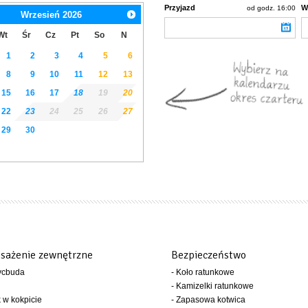
Przyjazd
W
od godz. 16:00
Wrzesień
2026
Wt
Śr
Cz
Pt
So
N
1
2
3
4
5
6
8
9
10
11
12
13
15
16
17
18
19
20
22
23
24
25
26
27
29
30
sażenie zewnętrzne
Bezpieczeństwo
ycbuda
- Koło ratunkowe
- Kamizelki ratunkowe
k w kokpicie
- Zapasowa kotwica