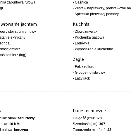
inka zaburtowa rufowa
- Gaśnica
gi
- Zestaw naprawczy, podstawowe na
- Apteczka pierwszej pomocy
wrowanie jachtem
Kuchnia
bowy ster strumieniowy
- Zlewozmywak
stan elektryczny
- Kuchenka gazowa
osonda
- Lodówka
okościomierz
- Wyposażenie kuchenne
kościomierz (log)
Żagle
- Fok z rollerem
- Grot pełnolistwowy
- Lazy jack
k
Dane techniczne
lnika:
silnik zaburtowy
Długość (cm):
828
lnika:
10 KM
Szerokość (cm):
307
 paliwa:
benzyna
Zanurzenie min (cm):
43