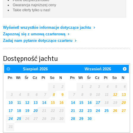
Gwarancja najniższej ceny
Takie oferty tylko u nas!
Wyświetl wszystkie informacje dotyczące jachtu
Zapoznaj się z umową czarterową
Zadaj nam pytanie dotyczące czarteru
Dostępność jachtu
Sierpień
2026
Wrzesień
2026
Pn
Wt
Śr
Cz
Pt
So
N
Pn
Wt
Śr
Cz
Pt
So
N
1
2
1
2
3
4
5
6
3
4
5
6
7
8
9
7
8
9
10
11
12
13
10
11
12
13
14
15
16
14
15
16
17
18
19
20
17
18
19
20
21
22
23
21
22
23
24
25
26
27
24
25
26
27
28
29
30
28
29
30
31