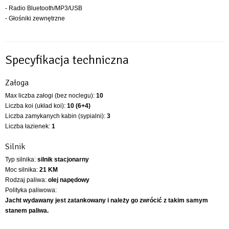
- Radio Bluetooth/MP3/USB
- Głośniki zewnętrzne
Specyfikacja techniczna
Załoga
Max liczba załogi (bez noclegu):
10
Liczba koi (układ koi):
10 (6+4)
Liczba zamykanych kabin (sypialni):
3
Liczba łazienek:
1
Silnik
Typ silnika:
silnik stacjonarny
Moc silnika:
21 KM
Rodzaj paliwa:
olej napędowy
Polityka paliwowa:
Jacht wydawany jest zatankowany i należy go zwrócić z takim samym
stanem paliwa.