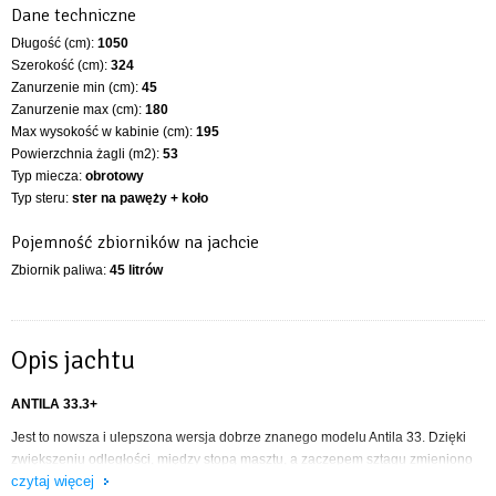
Dane techniczne
Długość (cm):
1050
Szerokość (cm):
324
Zanurzenie min (cm):
45
Zanurzenie max (cm):
180
Max wysokość w kabinie (cm):
195
Powierzchnia żagli (m2):
53
Typ miecza:
obrotowy
Typ steru:
ster na pawęży + koło
Pojemność zbiorników na jachcie
Zbiornik paliwa:
45 litrów
Opis jachtu
ANTILA 33.3+
Jest to nowsza i ulepszona wersja dobrze znanego modelu Antila 33. Dzięki
zwiększeniu odległości, między stopą masztu, a zaczepem sztagu zmieniono
czytaj więcej
środek ożaglowania, co pozwoliło na zwiększenie powierzchni foka. Efektem