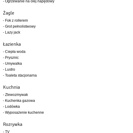
- Ogrzewanie na olej napędowy
Żagle
- Fok z rollerem
- Grot pełnolistwowy
- Lazy jack
Łazienka
- Ciepła woda
- Prysznic
- Umywalka
- Lustro
- Toaleta stacjonarna
Kuchnia
- Zlewozmywak
- Kuchenka gazowa
- Lodówka
- Wyposażenie kuchenne
Rozrywka
- TV