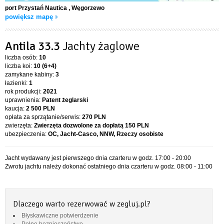
port Przystań Nautica
, Węgorzewo
powiększ mapę
Antila 33.3
Jachty żaglowe
liczba osób:
10
liczba koi:
10 (6+4)
zamykane kabiny:
3
łazienki:
1
rok produkcji:
2021
uprawnienia:
Patent żeglarski
kaucja:
2 500 PLN
opłata za sprzątanie/serwis:
270 PLN
zwierzęta:
Zwierzęta dozwolone za dopłatą
150 PLN
ubezpieczenia:
OC, Jacht-Casco, NNW, Rzeczy osobiste
Jacht wydawany jest pierwszego dnia czarteru w godz. 17:00 - 20:00
Zwrotu jachtu należy dokonać ostatniego dnia czarteru w godz. 08:00 - 11:00
Dlaczego warto rezerwować w zegluj.pl?
Błyskawiczne potwierdzenie
Pełne bezpieczeństwo