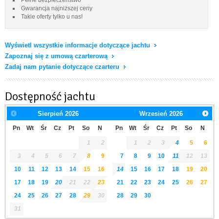
Gwarancja najniższej ceny
Takie oferty tylko u nas!
Wyświetl wszystkie informacje dotyczące jachtu
Zapoznaj się z umową czarterową
Zadaj nam pytanie dotyczące czarteru
Dostępność jachtu
Sierpień
2026
Wrzesień
2026
Pn
Wt
Śr
Cz
Pt
So
N
Pn
Wt
Śr
Cz
Pt
So
N
1
2
1
2
3
4
5
6
3
4
5
6
7
8
9
7
8
9
10
11
12
13
10
11
12
13
14
15
16
14
15
16
17
18
19
20
17
18
19
20
21
22
23
21
22
23
24
25
26
27
24
25
26
27
28
29
30
28
29
30
31