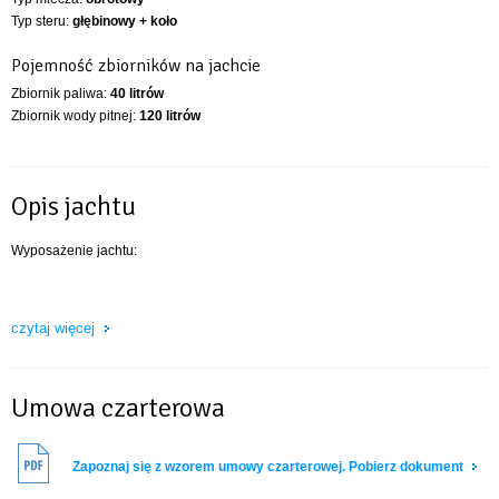
Typ steru:
głębinowy + koło
Pojemność zbiorników na jachcie
Zbiornik paliwa:
40 litrów
Zbiornik wody pitnej:
120 litrów
Opis jachtu
Wyposażenie jachtu:
• silnik stacjonarny (Diesel) 21 KM
czytaj więcej
• ster strumieniowy na dziobie • Dwa koła sterowe;
• elektryczny kabestan;
Umowa czarterowa
• lazy jack;
• drabinka zaburtowa na rufie;
Zapoznaj się z wzorem umowy czarterowej. Pobierz dokument
• bimini kokpitowe (tent przeciwdeszczowy);