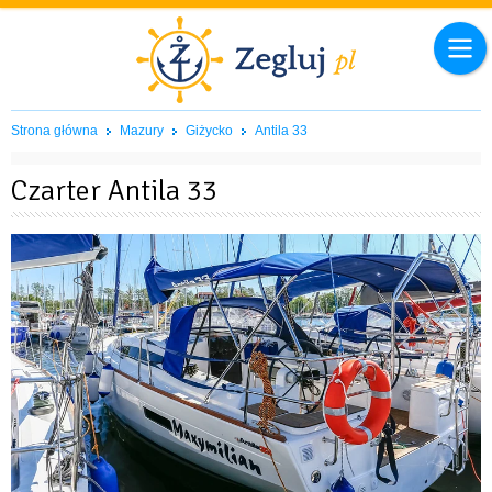
Strona główna
Mazury
Giżycko
Antila 33
Czarter Antila 33