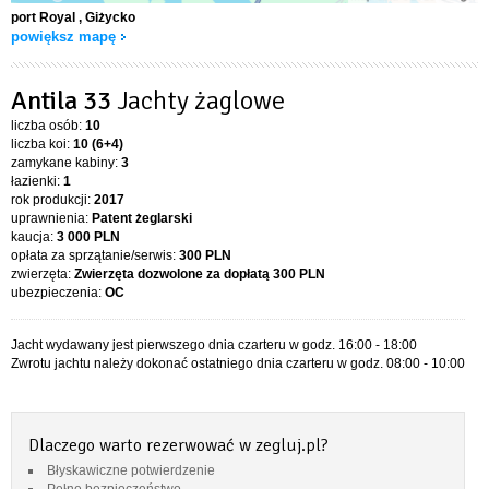
port Royal
, Giżycko
powiększ mapę
Antila 33
Jachty żaglowe
liczba osób:
10
liczba koi:
10 (6+4)
zamykane kabiny:
3
łazienki:
1
rok produkcji:
2017
uprawnienia:
Patent żeglarski
kaucja:
3 000 PLN
opłata za sprzątanie/serwis:
300 PLN
zwierzęta:
Zwierzęta dozwolone za dopłatą
300 PLN
ubezpieczenia:
OC
Jacht wydawany jest pierwszego dnia czarteru w godz. 16:00 - 18:00
Zwrotu jachtu należy dokonać ostatniego dnia czarteru w godz. 08:00 - 10:00
Dlaczego warto rezerwować w zegluj.pl?
Błyskawiczne potwierdzenie
Pełne bezpieczeństwo