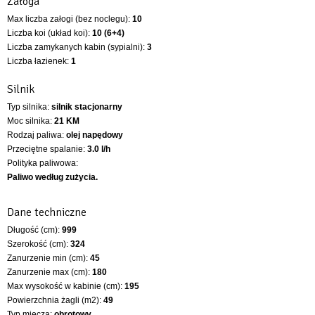
Załoga
Max liczba załogi (bez noclegu):
10
Liczba koi (układ koi):
10 (6+4)
Liczba zamykanych kabin (sypialni):
3
Liczba łazienek:
1
Silnik
Typ silnika:
silnik stacjonarny
Moc silnika:
21 KM
Rodzaj paliwa:
olej napędowy
Przeciętne spalanie:
3.0 l/h
Polityka paliwowa:
Paliwo według zużycia.
Dane techniczne
Długość (cm):
999
Szerokość (cm):
324
Zanurzenie min (cm):
45
Zanurzenie max (cm):
180
Max wysokość w kabinie (cm):
195
Powierzchnia żagli (m2):
49
Typ miecza:
obrotowy