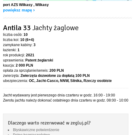
port AZS Wilkasy
, Wilkasy
powiększ mapę
Antila 33
Jachty żaglowe
liczba osób:
10
liczba koi:
10 (6+4)
zamykane kabiny:
3
łazienki:
1
rok produkcji:
2021
uprawnienia:
Patent żeglarski
kaucja:
2 000 PLN
opłata za sprzątanie/serwis:
200 PLN
zwierzęta:
Zwierzęta dozwolone za dopłatą
100 PLN
ubezpieczenia:
OC, Jacht-Casco, NNW, Silnika, Rzeczy osobiste
Jacht wydawany jest pierwszego dnia czarteru w godz. 16:00 - 19:00
Zwrotu jachtu należy dokonać ostatniego dnia czarteru w godz. 08:00 - 10:00
Dlaczego warto rezerwować w zegluj.pl?
Błyskawiczne potwierdzenie
Pełne bezpieczeństwo