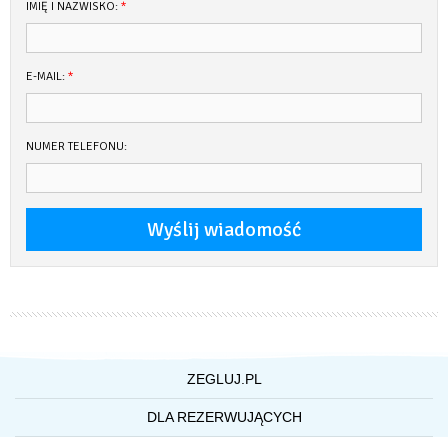
Pies na jachcie – 100 zł ( gościmy tylko małe, czyste pieski )
IMIĘ I NAZWISKO:
*
Ręczniki ( mały i duży ) – 30 zł / osobę
Parking w porcie : 20 zł / dobę
Rower elektryczny – 150 zł / cały czarter
E-MAIL:
*
Kostkarka do lodu – 150 zł
Siatka na relingi – 200 zł
Wynajęcie sternika : 300 zł / dobę + wyżywienie
Pościel ( prześcieradło , kołdra , poduszka , poszewki ) : 60 PLN / 1
NUMER TELEFONU:
osobę
Nieopróżniony zbiornik fekalii – 300 zł
ZEGLUJ.PL
O NAS
DLA REZERWUJĄCYCH
WSPÓŁPRACA Z ZEGLUJ.PL