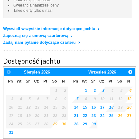
Gwarancja najniższej ceny
Takie oferty tylko u nas!
Wyświetl wszystkie informacje dotyczące jachtu
Zapoznaj się z umową czarterową
Zadaj nam pytanie dotyczące czarteru
Dostępność jachtu
Sierpień
2026
Wrzesień
2026
Pn
Wt
Śr
Cz
Pt
So
N
Pn
Wt
Śr
Cz
Pt
So
N
1
2
1
2
3
4
5
6
3
4
5
6
7
8
9
7
8
9
10
11
12
13
10
11
12
13
14
15
16
14
15
16
17
18
19
20
17
18
19
20
21
22
23
21
22
23
24
25
26
27
24
25
26
27
28
29
30
28
29
30
31