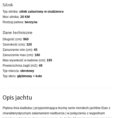
Silnik
Typ silnika:
silnik zaburtowy w studzience
Moc silnika:
20 KM
Rodzaj paliwa:
benzyna
Dane techniczne
Długość (cm):
960
Szerokość (cm):
320
Zanurzenie min (cm):
45
Zanurzenie max (cm):
180
Max wysokość w kabinie (cm):
195
Powierzchnia żagli (m2):
49
Typ miecza:
obrotowy
Typ steru:
głębinowy + koło
Opis jachtu
Piękna linia kadłuba ( przypominająca trochę serie morskich jachtów Elan z
charakterystycznym załamaniem nadburcia ) w połączeniu z wygodnym