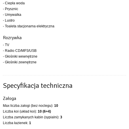
- Ciepła woda
- Prysznic
- Umywalka
- Lustro
- Toaleta stacjonarna elektryczna
Rozrywka
- TV
- Radio CD/MP3/USB
- Głośniki wewnętrzne
- Głośniki zewnętrzne
Specyfikacja techniczna
Załoga
Max liczba załogi (bez noclegu):
10
Liczba koi (układ koi):
10 (6+4)
Liczba zamykanych kabin (sypialni):
3
Liczba łazienek:
1