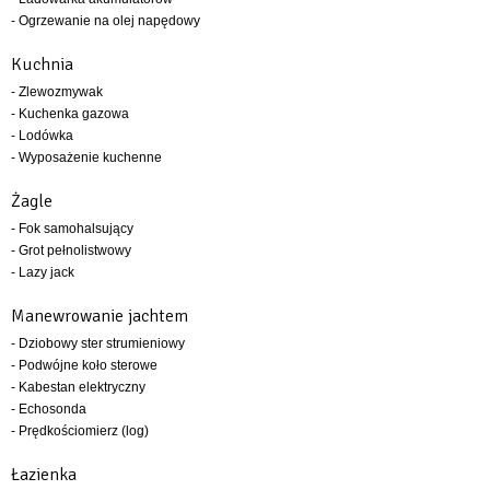
- Ogrzewanie na olej napędowy
Kuchnia
- Zlewozmywak
- Kuchenka gazowa
- Lodówka
- Wyposażenie kuchenne
Żagle
- Fok samohalsujący
- Grot pełnolistwowy
- Lazy jack
Manewrowanie jachtem
- Dziobowy ster strumieniowy
- Podwójne koło sterowe
- Kabestan elektryczny
- Echosonda
- Prędkościomierz (log)
Łazienka