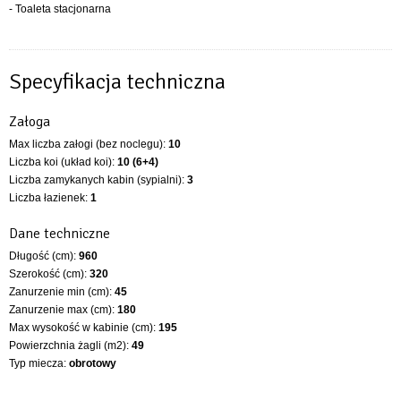
- Toaleta stacjonarna
Specyfikacja techniczna
Załoga
Max liczba załogi (bez noclegu):
10
Liczba koi (układ koi):
10 (6+4)
Liczba zamykanych kabin (sypialni):
3
Liczba łazienek:
1
Dane techniczne
Długość (cm):
960
Szerokość (cm):
320
Zanurzenie min (cm):
45
Zanurzenie max (cm):
180
Max wysokość w kabinie (cm):
195
Powierzchnia żagli (m2):
49
Typ miecza:
obrotowy