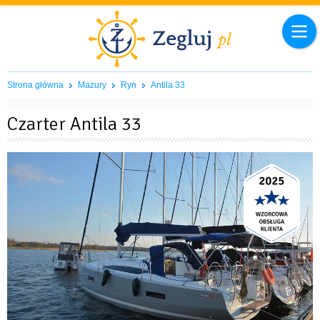
Strona główna
Mazury
Ryn
Antila 33
Czarter Antila 33