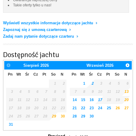
Takie oferty tylko u nas!
Wyświetl wszystkie informacje dotyczące jachtu
Zapoznaj się z umową czarterową
Zadaj nam pytanie dotyczące czarteru
Dostępność jachtu
Sierpień
2026
Wrzesień
2026
Pn
Wt
Śr
Cz
Pt
So
N
Pn
Wt
Śr
Cz
Pt
So
N
1
2
1
2
3
4
5
6
3
4
5
6
7
8
9
7
8
9
10
11
12
13
10
11
12
13
14
15
16
14
15
16
17
18
19
20
17
18
19
20
21
22
23
21
22
23
24
25
26
27
24
25
26
27
28
29
30
28
29
30
31
Przyjazd