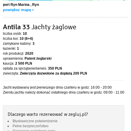
port Ryn Marina
, Ryn
powiększ mapę
Antila 33
Jachty żaglowe
liczba osób:
10
liczba koi:
10 (6+4)
zamykane kabiny:
3
łazienki:
1
rok produkcji:
2020
uprawnienia:
Patent żeglarski
kaucja:
2 500 PLN
opłata za sprzątanie/serwis:
350 PLN
zwierzęta:
Zwierzęta dozwolone za dopłatą
200 PLN
Jacht wydawany jest pierwszego dnia czarteru w godz. 16:00 - 20:00
Zwrotu jachtu należy dokonać ostatniego dnia czarteru w godz. 09:00 - 11:00
Dlaczego warto rezerwować w zegluj.pl?
Błyskawiczne potwierdzenie
Pełne bezpieczeństwo
Gwarancja najniższej ceny