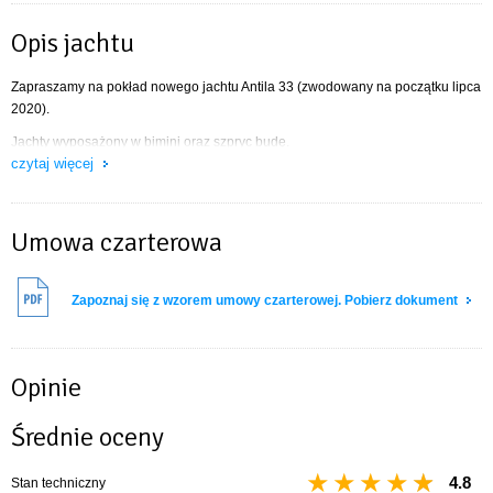
Opis jachtu
Zapraszamy na pokład nowego jachtu Antila 33 (zwodowany na początku lipca
2020).
Jachty wyposażony w bimini oraz szpryc budę.
czytaj więcej
Entuzjastów zimnych drinków ucieszy
kostkarka do lodu
.
Na jachcie znajdują się 3 dwuosobowe kabiny oraz obszerna kabina WC z
toaletą morską i odseparowaną kabiną prysznicową.
Umowa czarterowa
Zapoznaj się z wzorem umowy czarterowej. Pobierz dokument
Opinie
Średnie oceny
4.8
Stan techniczny