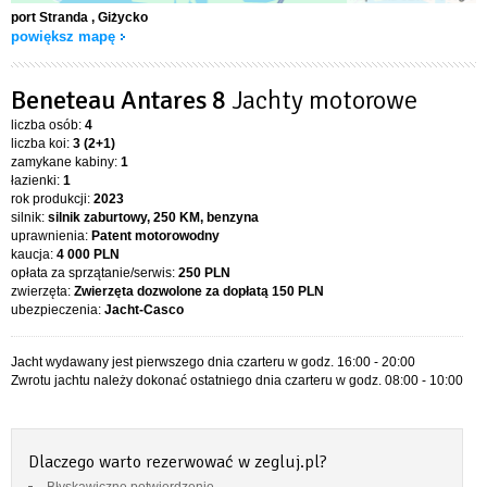
port Stranda
, Giżycko
powiększ mapę
Beneteau Antares 8
Jachty motorowe
liczba osób:
4
liczba koi:
3 (2+1)
zamykane kabiny:
1
łazienki:
1
rok produkcji:
2023
silnik:
silnik zaburtowy, 250 KM, benzyna
uprawnienia:
Patent motorowodny
kaucja:
4 000 PLN
opłata za sprzątanie/serwis:
250 PLN
zwierzęta:
Zwierzęta dozwolone za dopłatą
150 PLN
ubezpieczenia:
Jacht-Casco
Jacht wydawany jest pierwszego dnia czarteru w godz. 16:00 - 20:00
Zwrotu jachtu należy dokonać ostatniego dnia czarteru w godz. 08:00 - 10:00
Dlaczego warto rezerwować w zegluj.pl?
Błyskawiczne potwierdzenie