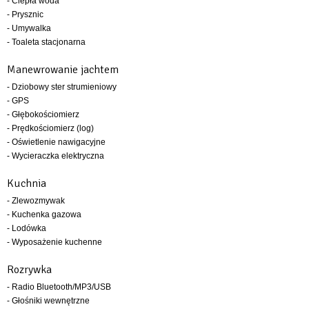
- Ciepła woda
- Prysznic
- Umywalka
- Toaleta stacjonarna
Manewrowanie jachtem
- Dziobowy ster strumieniowy
- GPS
- Głębokościomierz
- Prędkościomierz (log)
- Oświetlenie nawigacyjne
- Wycieraczka elektryczna
Kuchnia
- Zlewozmywak
- Kuchenka gazowa
- Lodówka
- Wyposażenie kuchenne
Rozrywka
- Radio Bluetooth/MP3/USB
- Głośniki wewnętrzne