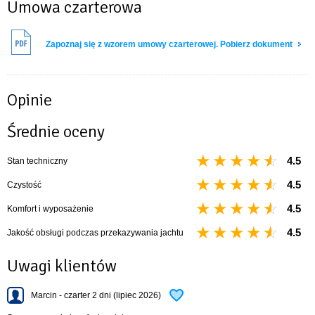
Umowa czarterowa
rejsy po Mazurach.
Zapoznaj się z wzorem umowy czarterowej. Pobierz dokument
Opinie
Średnie oceny
4.5
Stan techniczny
4.5
Czystość
4.5
Komfort i wyposażenie
4.5
Jakość obsługi podczas przekazywania jachtu
Uwagi klientów
Marcin - czarter 2 dni (lipiec 2026)