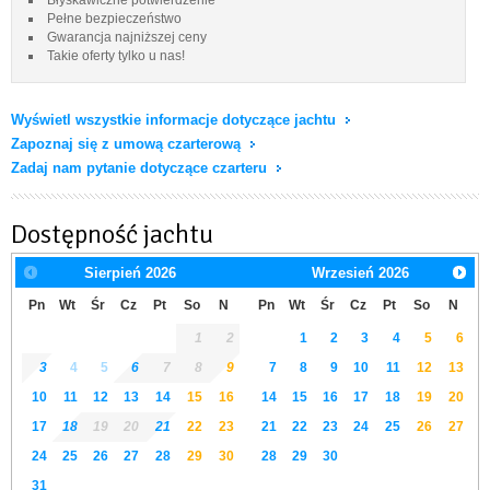
Pełne bezpieczeństwo
Gwarancja najniższej ceny
Takie oferty tylko u nas!
Wyświetl wszystkie informacje dotyczące jachtu
Zapoznaj się z umową czarterową
Zadaj nam pytanie dotyczące czarteru
Dostępność jachtu
Sierpień
2026
Wrzesień
2026
Pn
Wt
Śr
Cz
Pt
So
N
Pn
Wt
Śr
Cz
Pt
So
N
1
2
1
2
3
4
5
6
3
4
5
6
7
8
9
7
8
9
10
11
12
13
10
11
12
13
14
15
16
14
15
16
17
18
19
20
17
18
19
20
21
22
23
21
22
23
24
25
26
27
24
25
26
27
28
29
30
28
29
30
31