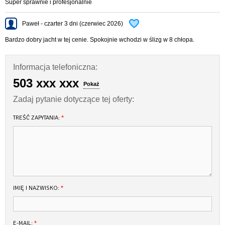
Super sprawnie i profesjonalnie
Paweł - czarter 3 dni (czerwiec 2026)
Bardzo dobry jacht w tej cenie. Spokojnie wchodzi w ślizg w 8 chłopa.
Informacja telefoniczna:
503 xxx xxx
Pokaż
Zadaj pytanie dotyczące tej oferty:
TREŚĆ ZAPYTANIA:
*
IMIĘ I NAZWISKO:
*
E-MAIL:
*