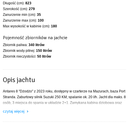
Długość (cm):
823
Szerokość (cm):
279
Zanurzenie min (cm):
35
Zanurzenie max (cm):
100
Max wysokość w kabinie (cm):
180
Pojemność zbiorników na jachcie
Zbiornik paliwa:
340 litrów
Zbiornik wody pitnej:
150 litrów
Zbiornik nieczystości:
50 litrów
Opis jachtu
Antares 8 "Dżodżo" z 2023 roku, dostępny w czarterze na Mazurach, baza Port
Stranda. Zaburtowy silnik Suzuki 250 KM, spalanie ok. 20 l/h. Jacht dla maks. 8
osób, 3 miejsca do spania w układzie 2+1. Zamykana kabina dziobowa oraz
spanie w mesie. Na wyposażeniu m.in. hardtop z bimini, ster strumieniowy,
czytaj więcej
elektryczna winda kotwiczna, ploter GPS, lodówka, kuchenka gazowa, ciepła
woda, elektryczne WC, prysznic, system audio, platforma kąpielowa.
Komfortowy i łatwy w prowadzeniu jacht idealny na dzienne i weekendowe