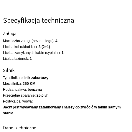
Specyfikacja techniczna
Załoga
Max liczba załogi (bez noclegu):
4
Liczba koi (układ koi):
3 (2+1)
Liczba zamykanych kabin (sypialni):
1
Liczba łazienek:
1
Silnik
Typ silnika:
silnik zaburtowy
Moc silnika:
250 KM
Rodzaj paliwa:
benzyna
Przeciętne spalanie:
25.0 l/h
Polityka paliwowa:
Jacht jest wydawany zatankowany i należy go zwrócić w takim samym
stanie
Dane techniczne